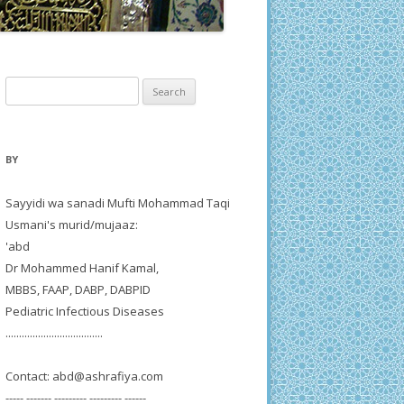
Search
for:
BY
Sayyidi wa sanadi Mufti Mohammad Taqi
Usmani's murid/mujaaz:
'abd
Dr Mohammed Hanif Kamal,
MBBS, FAAP, DABP, DABPID
Pediatric Infectious Diseases
....................................
Contact:
abd@ashrafiya.com
----- ------- --------- --------- ------