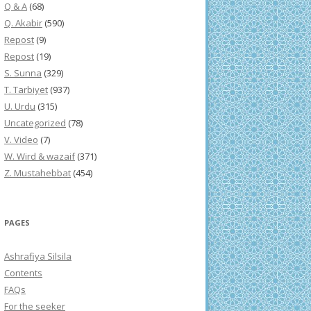
Q & A
(68)
Q. Akabir
(590)
Repost
(9)
Repost
(19)
S. Sunna
(329)
T. Tarbiyet
(937)
U. Urdu
(315)
Uncategorized
(78)
V. Video
(7)
W. Wird & wazaif
(371)
Z. Mustahebbat
(454)
PAGES
Ashrafiya Silsila
Contents
FAQs
For the seeker