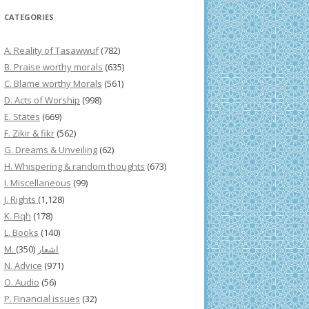
CATEGORIES
A. Reality of Tasawwuf
(782)
B. Praise worthy morals
(635)
C. Blame worthy Morals
(561)
D. Acts of Worship
(998)
E. States
(669)
F. Zikir & fikr
(562)
G. Dreams & Unveiling
(62)
H. Whispering & random thoughts
(673)
I. Miscellaneous
(99)
J. Rights
(1,128)
K. Fiqh
(178)
L. Books
(140)
(350)
M. اشعار
N. Advice
(971)
O. Audio
(56)
P. Financial issues
(32)