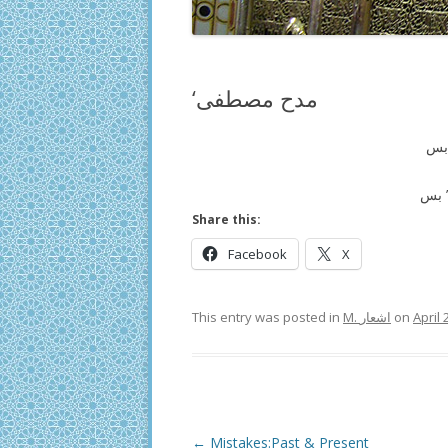
‘مدح مصطفی
‎بس
 بس
Share this:
Facebook
X
This entry was posted in
M. اشعار
on
April 
Post
←
Mistakes:Past & Present