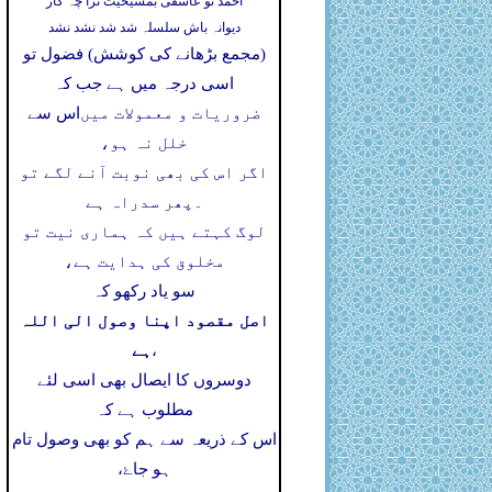
احمد تو عاشقی بمشیخیت ترا چہ کار
دیوانہ باش سلسلہ شد شد نشد نشد
(مجمع بڑھانے کی کوشش) فضول تو
اسی درجہ میں ہے جب کہ
ضروریات و معمولات میں
اس سے
خلل نہ ہو،
اگر اس کی بھی نوبت آنے لگے تو
۔
پھر سدراہ ہے
لوگ کہتے ہیں کہ ہماری نیت تو
مخلوق کی ہدایت ہے،
سو یاد رکھو کہ
اصل مقصود اپنا وصول الی اللہ
ہے
،
دوسروں کا ایصال بھی اسی لئے
مطلوب ہے کہ
اس کے ذریعہ سے ہم کو بھی وصول تام
ہو جاۓ،