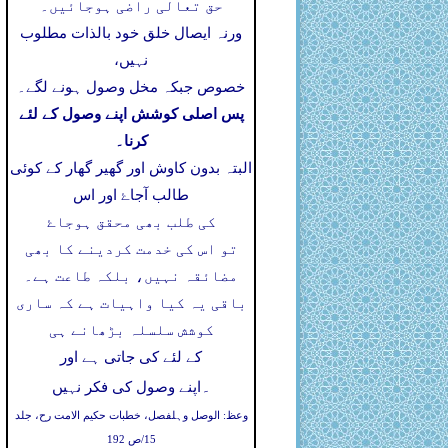
حق تعالی راضی ہوجائیں۔
ورنہ ایصال خلق خود بالذات مطلوب
نہیں،
خصوص جبکہ مخل وصول ہونے لگے۔
پس اصلی کوشش اپنے وصول کے لئے
کرنا۔
البتہ بدون کاوش اور گھیر گھار کے کوئی
طالب آجاۓ اور اس
کی طلب بھی محقق ہوجاۓ
تو اس کی خدمت کردینے کا بھی
مضائقہ نہیں، بلکہ طاعت ہے۔
باقی یہ کیا واہیات ہے کہ ساری
کوشش سلسلہ بڑھانے ہی
کے لئے کی جاتی ہے اور
۔
اپنے وصول کی فکر نہیں
وعظ: الوصل وہلفصل، خطبات حکیم الامت رح، جلد
15/ص 192