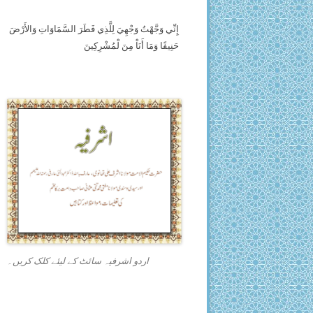
إِنِّي وَجَّهْتُ وَجْهِيَ لِلَّذِي فَطَرَ السَّمَاوَاتِ وَالأَرْضَ
حَنِيفًا وَمَا أَنَاْ مِنَ لْمُشْرِكِينَ
اردو اشرفیہ سائٹ کے لیئے کلک کریں۔