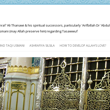
'Ali Thanawi & his spiritual successors, particularly 'Arifbillah Dr 'Abdul
mani (may Allah preserve him) regarding Tasawwuf
Skip
to
AD TAQI USMANI
ASHRAFIYA SILSILA
HOW TO DEVELOP ALLAH’S LOVE?
content
THE SALIENT FEATURES OF
ASHRAFIYA PATH
FOR THE SEEKER
PROGRESS EXPLAINED