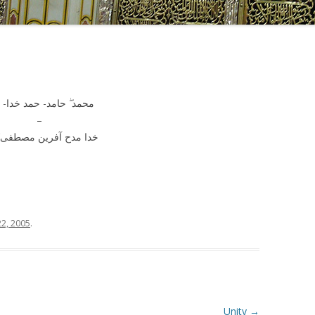
محمد ‏ۖ حامد- حمد خدا- 
–
خدا مدح آفرین مصطفی’
22, 2005
.
Unity
→