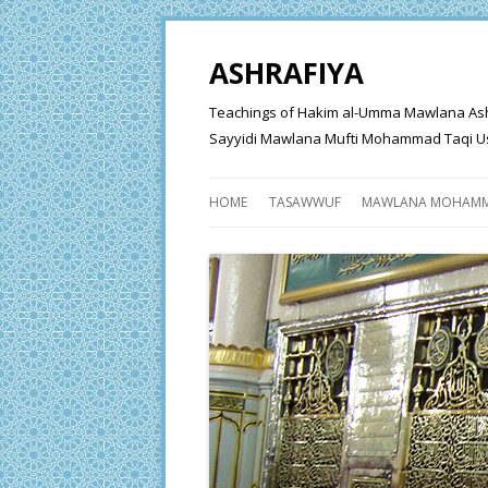
ASHRAFIYA
Teachings of Hakim al-Umma Mawlana Ashraf 
Sayyidi Mawlana Mufti Mohammad Taqi Us
HOME
TASAWWUF
MAWLANA MOHAMM