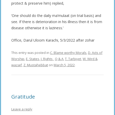
protect & preserve him) replied,
‘One should do the daily ma’mulaat (on trial basis) and
see. If there is deterioration in his illness then it is from
disease otherwise it is laziness.’
Office, Darul Uloom Karachi, 5/3/2022 after zohar
This entry was posted in
C. Blame worthy Morals
,
D. Acts of
Worship
,
E. States
,
J. Rights
,
Q & A
,
T. Tarbiyet
,
W. Wird &
wazaif
,
Z. Mustahebbat
on
March 5, 2022
.
Gratitude
Leave a reply