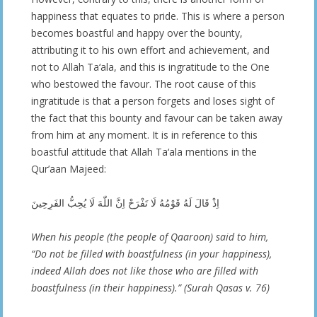
happiness that equates to pride. This is where a person
becomes boastful and happy over the bounty,
attributing it to his own effort and achievement, and
not to Allah Ta‘ala, and this is ingratitude to the One
who bestowed the favour. The root cause of this
ingratitude is that a person forgets and loses sight of
the fact that this bounty and favour can be taken away
from him at any moment. It is in reference to this
boastful attitude that Allah Ta‘ala mentions in the
Qur’aan Majeed:
اِذْ قَالَ لَهُ قَوْمُهُ لَا تَفْرَحْ اِنَّ اللّٰهَ لَا یُحِبُّ الفَرِحِینَ
When his people (the people of Qaaroon) said to him,
“Do not be filled with boastfulness (in your happiness),
indeed Allah does not like those who are filled with
boastfulness (in their happiness).” (Surah Qasas v. 76)