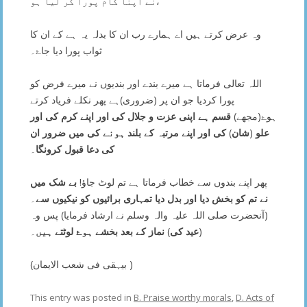
نے اپنا کام پورا کر لیا ہو،
وہ عرض کرتے ہیں اے ہمارے رب ان کا بدلہ یہ ہے کے ان کا
ثواب پورا دیا جاۓ۔
اللہ تعالی فرماتا ہے میرے بندے اور بندیوں نے میرے فرض کو
پورا کردیا جو ان پر (ضروری)ہے پھر نکلے فریاد کرتے
ہوۓ(مجھے)
قسم
ہے
اپنی
عزت
و
جلال
کی
اور
اپنے
کرم
کی
اور
ان
ضرور
میں
کی
ہونے
بلند
کے
مرتبہ
اپنے
اور
کی
)
شان
(
علو
کی
دعا
قبول
کرونگا
۔
پھر اپنے بندوں سے خطاب فرماتا ہے تم لوٹ جاؤ!
بے
شک
میں
نے
تم
کو
بخش
دیا
اور
بدل
دیا
تمہاری
برائیوں
کو
نیکیوں
سے
۔
(آنحضرت صلی اللہ علیہ والہ وسلم نے ارشاد فرمایا) پس وہ
۔
ہیں
لوٹتے
ہوۓ
بخشے
بعد
کے
نماز
)
کی
عید
(
(بیہقی فی شعب الایمان )
This entry was posted in
B. Praise worthy morals
,
D. Acts of