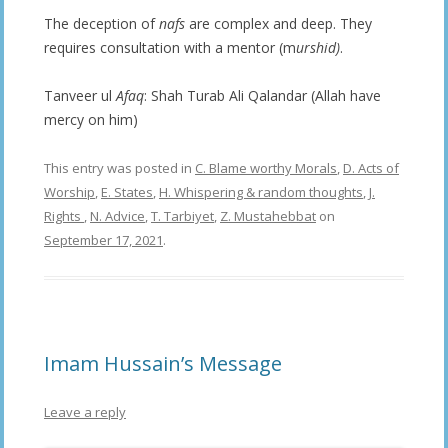
The deception of
nafs
are complex and deep. They
requires consultation with a mentor (m
urshid)
.
Tanveer ul
Afaq
: Shah Turab Ali Qalandar (Allah have
mercy on him)
This entry was posted in
C. Blame worthy Morals
,
D. Acts of
Worship
,
E. States
,
H. Whispering & random thoughts
,
J.
Rights
,
N. Advice
,
T. Tarbiyet
,
Z. Mustahebbat
on
September 17, 2021
.
Imam Hussain’s Message
Leave a reply