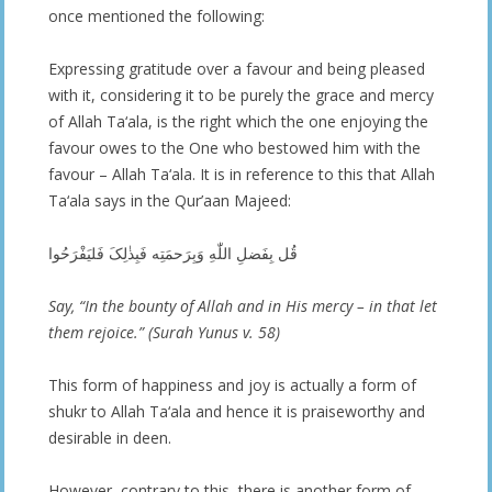
once mentioned the following:
Expressing gratitude over a favour and being pleased
with it, considering it to be purely the grace and mercy
of Allah Ta‘ala, is the right which the one enjoying the
favour owes to the One who bestowed him with the
favour – Allah Ta‘ala. It is in reference to this that Allah
Ta‘ala says in the Qur’aan Majeed:
قُل بِفَضلِ اللّٰهِ وَبِرَحمَتِه فَبِذٰلِکَ فَلیَفْرَحُوا
Say, “In the bounty of Allah and in His mercy – in that let
them rejoice.” (Surah Yunus v. 58)
This form of happiness and joy is actually a form of
shukr to Allah Ta‘ala and hence it is praiseworthy and
desirable in deen.
However, contrary to this, there is another form of