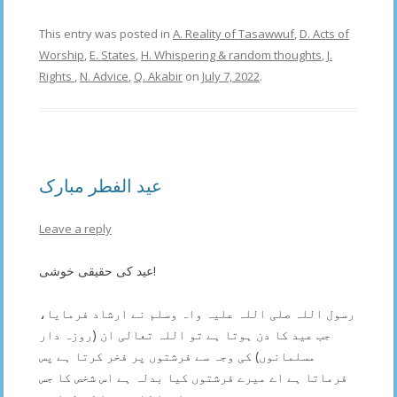
This entry was posted in
A. Reality of Tasawwuf
,
D. Acts of
Worship
,
E. States
,
H. Whispering & random thoughts
,
J.
Rights
,
N. Advice
,
Q. Akabir
on
July 7, 2022
.
عید الفطر مبارک
Leave a reply
عید کی حقیقی خوشی!
رسول اللہ صلی اللہ علیہ واہ وسلم نے ارشاد فرمایا،
جب عید کا دن ہوتا ہے تو اللہ تعالی ان (روزہ دار
مسلمانوں) کی وجہ سے فرشتوں پر فخر کرتا ہے پس
فرماتا ہے اے میرے فرشتوں کیا بدلہ ہے اس شخص کا جس