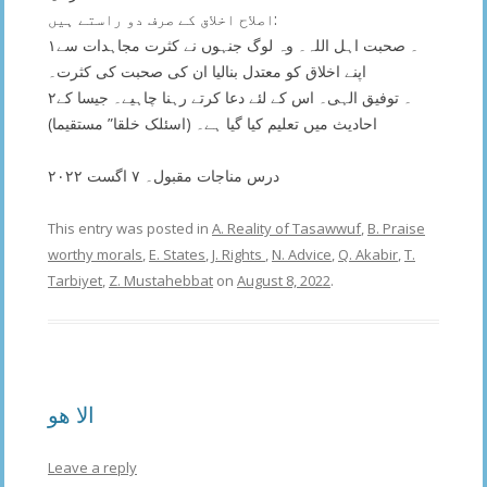
اصلاح اخلاق کے صرف دو راستے ہیں:
۱۔ صحبت اہل اللہ۔ وہ لوگ جنہوں نے کثرت مجاہدات سے
اپنے اخلاق کو معتدل بنالیا ان کی صحبت کی کثرت۔
۲۔ توفیق الہی۔ اس کے لئے دعا کرتے رہنا چاہیے۔ جیسا کے
احادیث میں تعلیم کیا گیا ہے۔ (اسئلک خلقا” مستقیما)
درس مناجات مقبول۔ ۷ اگست ۲۰۲۲
This entry was posted in
A. Reality of Tasawwuf
,
B. Praise
worthy morals
,
E. States
,
J. Rights
,
N. Advice
,
Q. Akabir
,
T.
Tarbiyet
,
Z. Mustahebbat
on
August 8, 2022
.
الا ھو
Leave a reply