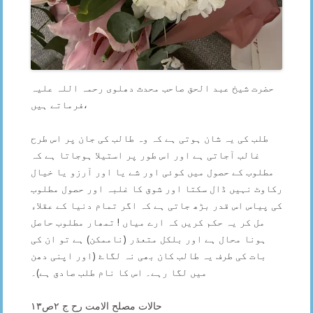
حضرت شیخ عبد الحق صاحب محدث دھلوی رحمہ اللہ علیہ
فرماتے ہیں،
طلب کی یہ شان ہوتی ہے کہ وہ طالب کی جان پر اس طرح
غالب آجاتی ہے اور اس طور پر استیلا ہوجاتا ہے کہ
مطلوب کے حصول میں کوئی اور شے یا اور آرزو یا خیال
رکاوٹ نہیں ڈال سکتا اور شوق کا غلبہ اور حصول مطلوب
کی پیاس اس قدر بڑھ جاتی ہے کہ اگر تمام دنیا کے عقلاء
مل کر یہ حکم کریں کہ ارے میاں ! تمھار مطلوب حاصل
ہونا محال ہے اور بلکل متعذر (ناممکن) ہے تو ان کی
بات کی طرف یہ طالب کان بھی نہ لگاۓ (اور اپنی دھن
میں لگا رہے۔ اس کا نام طلب صادق ہے)۔
حالات مصلح الامت رح ج ۲ص۱۳