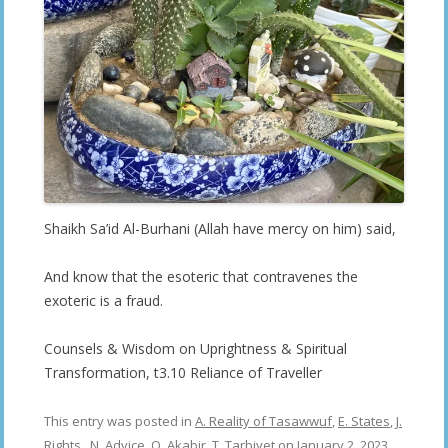
Shaikh Sa’id Al-Burhani (Allah have mercy on him) said,
And know that the esoteric that contravenes the
exoteric is a fraud.
Counsels & Wisdom on Uprightness & Spiritual
Transformation, t3.10 Reliance of Traveller
This entry was posted in
A. Reality of Tasawwuf
,
E. States
,
J.
Rights
,
N. Advice
,
Q. Akabir
,
T. Tarbiyet
on
January 2, 2023
.