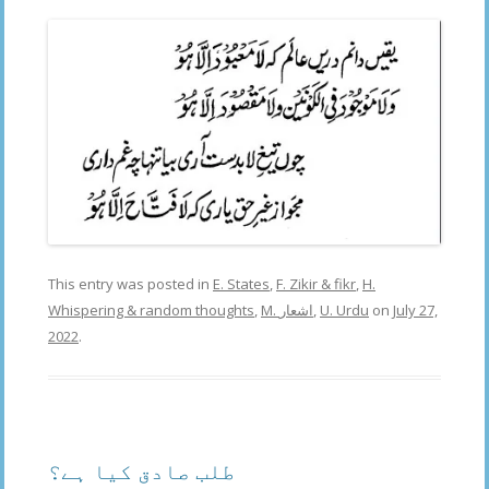
This entry was posted in
E. States
,
F. Zikir & fikr
,
H.
Whispering & random thoughts
,
M. اشعار
,
U. Urdu
on
July 27,
2022
.
طلب صادق کیا ہے؟