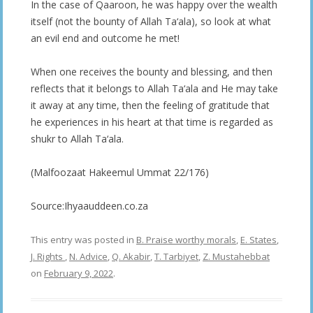
In the case of Qaaroon, he was happy over the wealth
itself (not the bounty of Allah Ta‘ala), so look at what
an evil end and outcome he met!
When one receives the bounty and blessing, and then
reflects that it belongs to Allah Ta‘ala and He may take
it away at any time, then the feeling of gratitude that
he experiences in his heart at that time is regarded as
shukr to Allah Ta‘ala.
(Malfoozaat Hakeemul Ummat 22/176)
Source:Ihyaauddeen.co.za
This entry was posted in
B. Praise worthy morals
,
E. States
,
J. Rights
,
N. Advice
,
Q. Akabir
,
T. Tarbiyet
,
Z. Mustahebbat
on
February 9, 2022
.