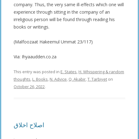
company. Thus, the very same ill-effects which one will
experience through sitting in the company of an
irreligious person will be found through reading his
books or writings.
(Malfoozaat Hakeemul Ummat 23/117)
Via: Ihyaaudden.co.za
This entry was posted in
E. States
,
H. Whispering & random
thoughts
,
L. Books
,
N. Advice
,
Q. Akabir
,
T. Tarbiyet
on
October 26, 2022
.
اصلاح اخلاق