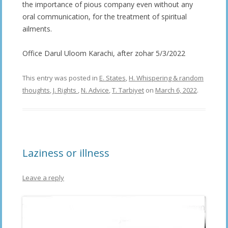
the importance of pious company even without any
oral communication, for the treatment of spiritual
ailments.
Office Darul Uloom Karachi, after zohar 5/3/2022
This entry was posted in
E. States
,
H. Whispering & random
thoughts
,
J. Rights
,
N. Advice
,
T. Tarbiyet
on
March 6, 2022
.
Laziness or illness
Leave a reply