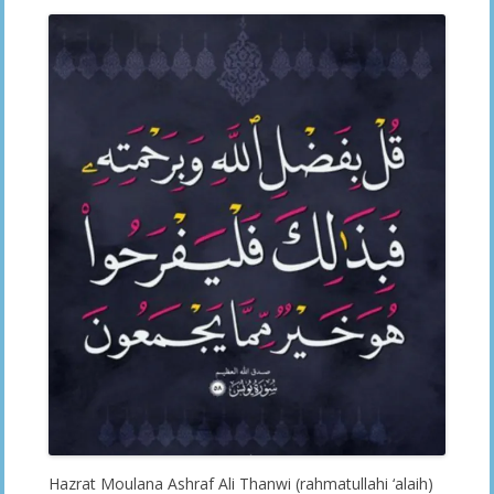
Hazrat Moulana Ashraf Ali Thanwi (rahmatullahi ‘alaih)