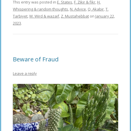
This entry was posted in
E. States
,
F. Zikir & fikr
,
H.
Whispering & random thoughts
,
N. Advice
,
Q. Akabir
,
T.
Tarbiyet
,
W. Wird & wazaif
,
Z. Mustahebbat
on
January 22,
2023
.
Beware of Fraud
Leave a reply