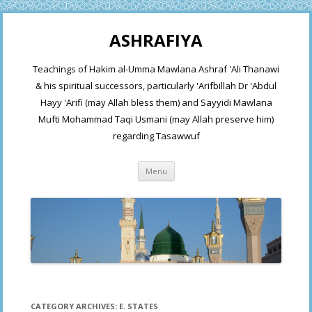
ASHRAFIYA
Teachings of Hakim al-Umma Mawlana Ashraf 'Ali Thanawi
& his spiritual successors, particularly 'Arifbillah Dr 'Abdul
Hayy 'Arifi (may Allah bless them) and Sayyidi Mawlana
Mufti Mohammad Taqi Usmani (may Allah preserve him)
regarding Tasawwuf
Skip
Menu
to
content
CATEGORY ARCHIVES:
E. STATES