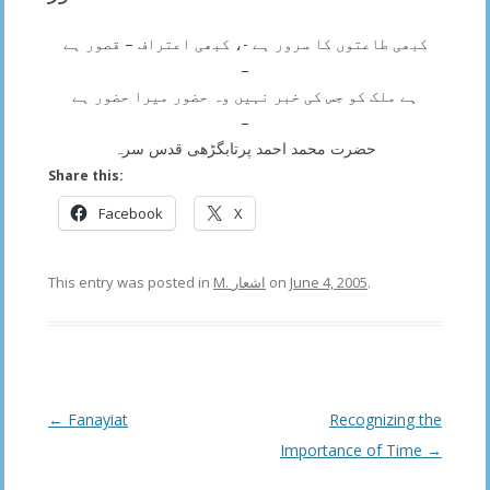
کبھی طاعتوں کا سرور ہے -، کبھی اعتراف – قصور ہے
–
ہے ملک کو جس کی خبر نہیں وہ حضور میرا حضور ہے
–
حضرت محمد احمد پرتابگڑھی قدس سرہ
Share this:
Facebook
X
This entry was posted in
M. اشعار
on
June 4, 2005
.
Post
←
Fanayiat
Recognizing the
navigation
Importance of Time
→