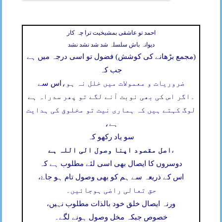
احمد تو عاشقی بمشیخیت ترا چہ کار
دیوانہ باش سلسلہ شد شد نشد نشد
(مجمع بڑھانے کی کوشش) فضول تو اسی درجہ میں ہے
جب کہ
ضروریات و معمولات میں خلل نہ ہو،
اس سے
۔
اگر اس کی بھی نوبت آنے لگے تو پھر سدراہ ہے
لوگ کہتے ہیں کہ ہماری نیت تو مخلوق کی ہدایت
ہے،
سو یاد رکھو کہ
اصل مقصود اپنا وصول الی اللہ ہے
،
دوسروں کا ایصال بھی اسی لئے مطلوب ہے کہ
اس کے ذریعہ سے ہم کو بھی وصول تام ہو جاۓ،
حق تعالی راضی ہوجائیں۔
ورنہ ایصال خلق خود بالذات مطلوب نہیں،
خصوص جبکہ مخل وصول ہونے لگے۔