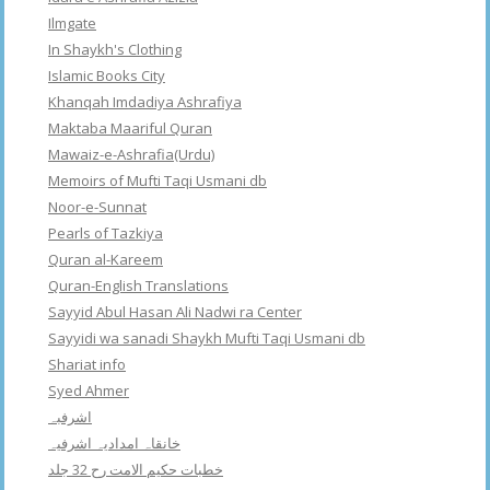
Ilmgate
In Shaykh's Clothing
Islamic Books City
Khanqah Imdadiya Ashrafiya
Maktaba Maariful Quran
Mawaiz-e-Ashrafia(Urdu)
Memoirs of Mufti Taqi Usmani db
Noor-e-Sunnat
Pearls of Tazkiya
Quran al-Kareem
Quran-English Translations
Sayyid Abul Hasan Ali Nadwi ra Center
Sayyidi wa sanadi Shaykh Mufti Taqi Usmani db
Shariat info
Syed Ahmer
اشرفبہ
خانقاہ امدادیہ اشرفیہ
خطبات حکیم الامت رح 32 جلد