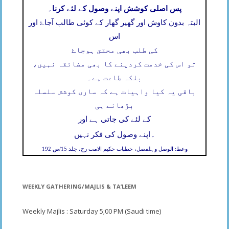
پس اصلی کوشش اپنے وصول کے لئے کرنا۔
البتہ بدون کاوش اور گھیر گھار کے کوئی طالب آجاۓ اور
اس
کی طلب بھی محقق ہوجاۓ
تو اس کی خدمت کردینے کا بھی مضائقہ نہیں،
بلکہ طاعت ہے۔
باقی یہ کیا واہیات ہے کہ ساری کوشش سلسلہ
بڑھانے ہی
کے لئے کی جاتی ہے اور
۔
اپنے وصول کی فکر نہیں
وعظ: الوصل وہلفصل، خطبات حکیم الامت رح، جلد 15/ص 192
WEEKLY GATHERING/MAJLIS & TA’LEEM
Weekly Majlis : Saturday 5;00 PM (Saudi time)