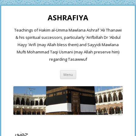
ASHRAFIYA
Teachings of Hakim al-Umma Mawlana Ashraf 'Ali Thanawi
& his spiritual successors, particularly 'Arifbillah Dr 'Abdul
Hayy 'Arifi (may Allah bless them) and Sayyidi Mawlana
Mufti Mohammad Taqi Usmani (may Allah preserve him)
regarding Tasawwuf
Skip
Menu
to
content
حضور