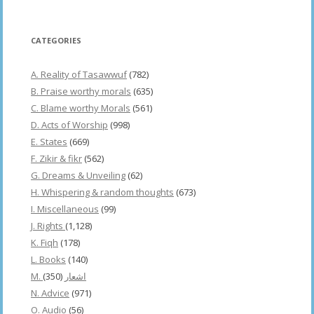
CATEGORIES
A. Reality of Tasawwuf
(782)
B. Praise worthy morals
(635)
C. Blame worthy Morals
(561)
D. Acts of Worship
(998)
E. States
(669)
F. Zikir & fikr
(562)
G. Dreams & Unveiling
(62)
H. Whispering & random thoughts
(673)
I. Miscellaneous
(99)
J. Rights
(1,128)
K. Fiqh
(178)
L. Books
(140)
(350)
M. اشعار
N. Advice
(971)
O. Audio
(56)