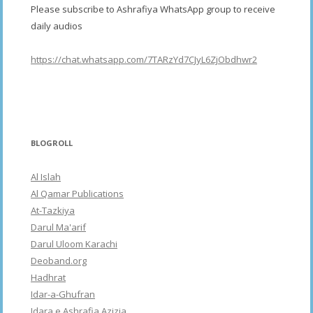
Please subscribe to Ashrafiya WhatsApp group to receive
daily audios
https://chat.whatsapp.com/7TARzYd7CJyL6ZjObdhwr2
BLOGROLL
Al Islah
Al Qamar Publications
At-Tazkiya
Darul Ma'arif
Darul Uloom Karachi
Deoband.org
Hadhrat
Idar-a-Ghufran
Idara e Ashrafia Azizia