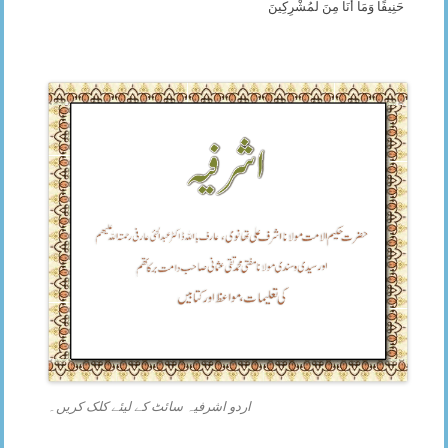
حَنِيفًا وَمَا أَنَاْ مِنَ لْمُشْرِكِينَ
اردو اشرفیہ سائٹ کے لیئے کلک کریں۔