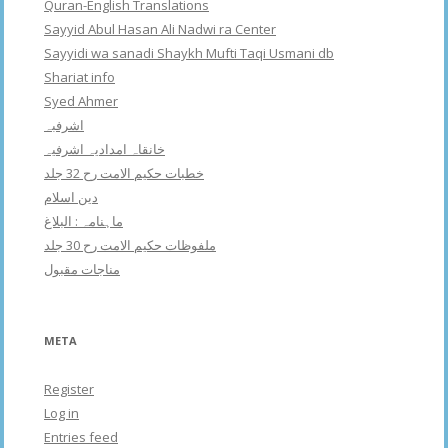
Quran-English Translations
Sayyid Abul Hasan Ali Nadwi ra Center
Sayyidi wa sanadi Shaykh Mufti Taqi Usmani db
Shariat info
Syed Ahmer
اشرفبہ
خانقاہ امدادیہ اشرفیہ
خطبات حکیم الامت رح 32 جلد
دین اسلام
ماہنامہ : البلاغ
ملفوظات حکیم الامت رح 30 جلد
مناجات مقبول
META
Register
Log in
Entries feed