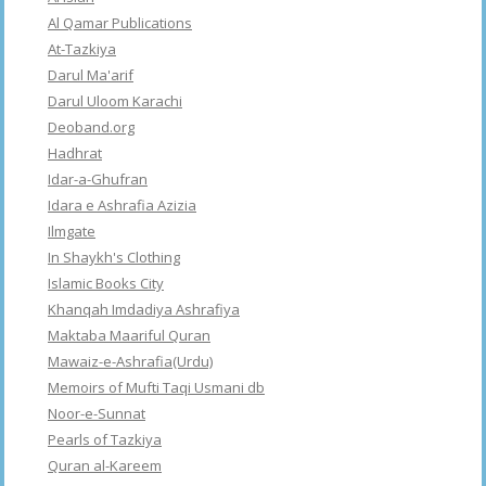
Al Qamar Publications
At-Tazkiya
Darul Ma'arif
Darul Uloom Karachi
Deoband.org
Hadhrat
Idar-a-Ghufran
Idara e Ashrafia Azizia
Ilmgate
In Shaykh's Clothing
Islamic Books City
Khanqah Imdadiya Ashrafiya
Maktaba Maariful Quran
Mawaiz-e-Ashrafia(Urdu)
Memoirs of Mufti Taqi Usmani db
Noor-e-Sunnat
Pearls of Tazkiya
Quran al-Kareem