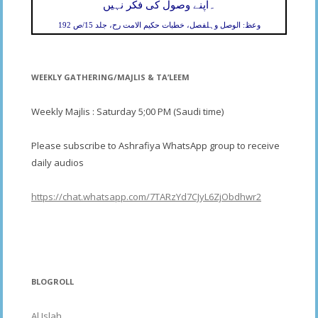
۔
اپنے وصول کی فکر نہیں
وعظ: الوصل وہلفصل، خطبات حکیم الامت رح، جلد 15/ص 192
WEEKLY GATHERING/MAJLIS & TA’LEEM
Weekly Majlis : Saturday 5;00 PM (Saudi time)
Please subscribe to Ashrafiya WhatsApp group to receive
daily audios
https://chat.whatsapp.com/7TARzYd7CJyL6ZjObdhwr2
BLOGROLL
Al Islah