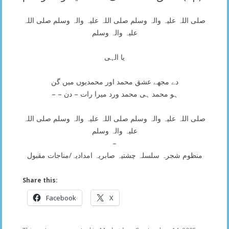
صلی اللہ علیہ والہ وسلم صلی اللہ علیہ والہ وسلم صلی اللہ
علیہ والہ وسلم
یا الہی
دے مجھے عشق محمد اور محمدیوں میں گن
– – ہو محمد ہی محمد ورد میرا رات – دن
صلی اللہ علیہ والہ وسلم صلی اللہ علیہ والہ وسلم صلی اللہ
علیہ والہ وسلم
–
منظوم شجرہ سلسلہ چشتیہ صابریہ امدادیہ/مناجات مقبول
Share this:
Facebook
X