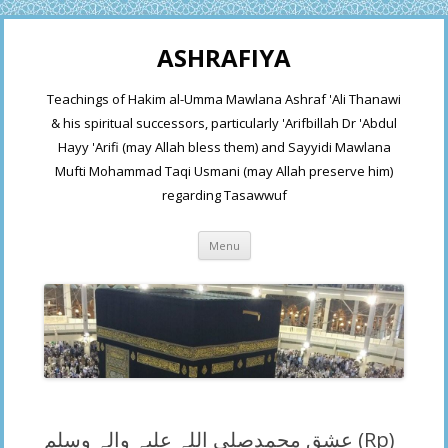
ASHRAFIYA
Teachings of Hakim al-Umma Mawlana Ashraf 'Ali Thanawi
& his spiritual successors, particularly 'Arifbillah Dr 'Abdul
Hayy 'Arifi (may Allah bless them) and Sayyidi Mawlana
Mufti Mohammad Taqi Usmani (may Allah preserve him)
regarding Tasawwuf
Skip
Menu
to
content
عشق محمدصلی اللہ علیہ والہ وسلم (Rp)