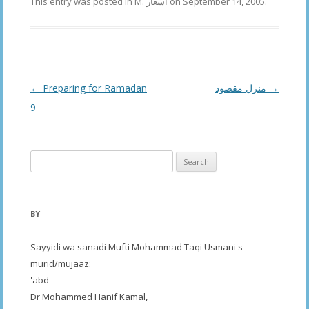
This entry was posted in
M. اشعار
on
September 14, 2005
.
Post
←
Preparing for Ramadan
منزل مقصود
→
navigation
9
Search
for:
BY
Sayyidi wa sanadi Mufti Mohammad Taqi Usmani's
murid/mujaaz:
'abd
Dr Mohammed Hanif Kamal,