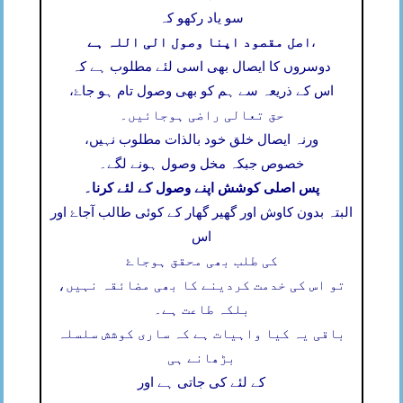
سو یاد رکھو کہ
اصل مقصود اپنا وصول الی اللہ ہے
،
دوسروں کا ایصال بھی اسی لئے مطلوب ہے کہ
اس کے ذریعہ سے ہم کو بھی وصول تام ہو جاۓ،
حق تعالی راضی ہوجائیں۔
ورنہ ایصال خلق خود بالذات مطلوب نہیں،
خصوص جبکہ مخل وصول ہونے لگے۔
پس اصلی کوشش اپنے وصول کے لئے کرنا۔
البتہ بدون کاوش اور گھیر گھار کے کوئی طالب آجاۓ اور
اس
کی طلب بھی محقق ہوجاۓ
تو اس کی خدمت کردینے کا بھی مضائقہ نہیں،
بلکہ طاعت ہے۔
باقی یہ کیا واہیات ہے کہ ساری کوشش سلسلہ
بڑھانے ہی
کے لئے کی جاتی ہے اور