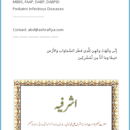
MBBS, FAAP, DABP, DABPID
Pediatric Infectious Diseases
....................................
Contact:
abd@ashrafiya.com
----- ------- --------- --------- ------
إِنِّي وَجَّهْتُ وَجْهِيَ لِلَّذِي فَطَرَ السَّمَاوَاتِ وَالأَرْضَ
حَنِيفًا وَمَا أَنَاْ مِنَ لْمُشْرِكِينَ