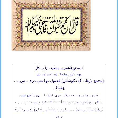
احمد تو عاشقی بمشیخیت ترا چہ کار
دیوانہ باش سلسلہ شد شد نشد نشد
(مجمع بڑھانے کی کوشش) فضول تو اسی درجہ میں ہے
جب کہ
ضروریات و معمولات میں خلل نہ ہو،
اس سے
۔
اگر اس کی بھی نوبت آنے لگے تو پھر سدراہ ہے
لوگ کہتے ہیں کہ ہماری نیت تو مخلوق کی ہدایت
ہے،