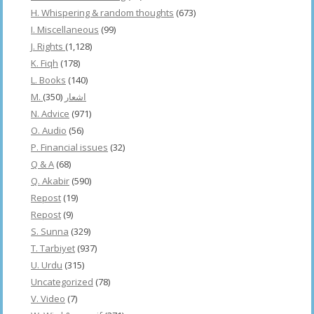
H. Whispering & random thoughts
(673)
I. Miscellaneous
(99)
J. Rights
(1,128)
K. Fiqh
(178)
L. Books
(140)
(350)
M. اشعار
N. Advice
(971)
O. Audio
(56)
P. Financial issues
(32)
Q & A
(68)
Q. Akabir
(590)
Repost
(19)
Repost
(9)
S. Sunna
(329)
T. Tarbiyet
(937)
U. Urdu
(315)
Uncategorized
(78)
V. Video
(7)