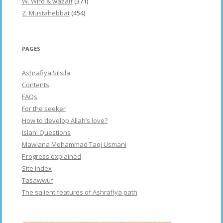
W. Wird & wazaif
(371)
Z. Mustahebbat
(454)
PAGES
Ashrafiya Silsila
Contents
FAQs
For the seeker
How to develop Allah’s love?
Islahi Questions
Mawlana Mohammad Taqi Usmani
Progress explained
Site Index
Tasawwuf
The salient features of Ashrafiya path