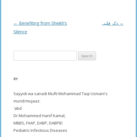
Post
←
Benefiting from Sheikh’s
ذکر قلبی
→
navigation
Silence
Search
for:
BY
Sayyidi wa sanadi Mufti Mohammad Taqi Usmani's
murid/mujaaz:
'abd
Dr Mohammed Hanif Kamal,
MBBS, FAAP, DABP, DABPID
Pediatric Infectious Diseases