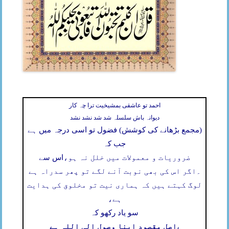
احمد تو عاشقی بمشیخیت ترا چہ کار
دیوانہ باش سلسلہ شد شد نشد نشد
(مجمع بڑھانے کی کوشش) فضول تو اسی درجہ میں ہے
جب کہ
ضروریات و معمولات میں خلل نہ ہو،
اس سے
۔
اگر اس کی بھی نوبت آنے لگے تو پھر سدراہ ہے
لوگ کہتے ہیں کہ ہماری نیت تو مخلوق کی ہدایت
ہے،
سو یاد رکھو کہ
اصل مقصود اپنا وصول الی اللہ ہے
،