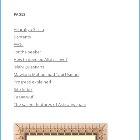
PAGES
Ashrafiya Silsila
Contents
FAQs
For the seeker
How to develop Allah’s love?
Islahi Questions
Mawlana Mohammad Taqi Usmani
Progress explained
Site Index
Tasawwuf
The salient features of Ashrafiya path