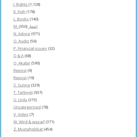
J. Rights
(1,128)
K. Fiqh
(178)
L. Books
(140)
(350)
M. اشعار
N. Advice
(971)
O. Audio
(56)
P. Financial issues
(32)
Q & A
(68)
Q. Akabir
(590)
Repost
(9)
Repost
(19)
S. Sunna
(329)
T. Tarbiyet
(937)
U. Urdu
(315)
Uncategorized
(78)
V. Video
(7)
W. Wird & wazaif
(371)
Z. Mustahebbat
(454)