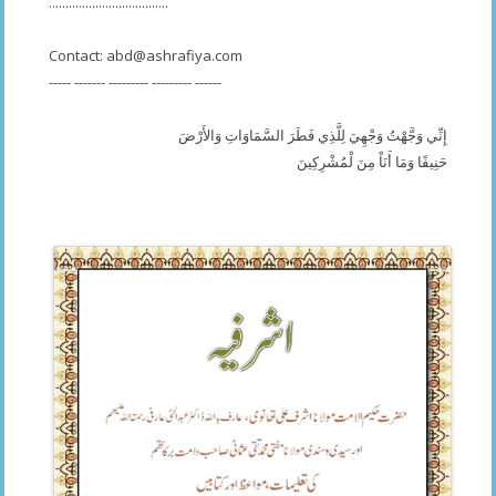
....................................
Contact:
abd@ashrafiya.com
----- ------- --------- --------- ------
إِنِّي وَجَّهْتُ وَجْهِيَ لِلَّذِي فَطَرَ السَّمَاوَاتِ وَالأَرْضَ
حَنِيفًا وَمَا أَنَاْ مِنَ لْمُشْرِكِينَ