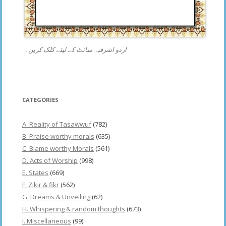
اردو اشرفیہ سائٹ کے لیئے کلک کریں۔
CATEGORIES
A. Reality of Tasawwuf
(782)
B. Praise worthy morals
(635)
C. Blame worthy Morals
(561)
D. Acts of Worship
(998)
E. States
(669)
F. Zikir & fikr
(562)
G. Dreams & Unveiling
(62)
H. Whispering & random thoughts
(673)
I. Miscellaneous
(99)