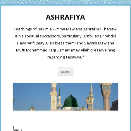
ASHRAFIYA
Teachings of Hakim al-Umma Mawlana Ashraf 'Ali Thanawi
& his spiritual successors, particularly 'Arifbillah Dr 'Abdul
Hayy 'Arifi (may Allah bless them) and Sayyidi Mawlana
Mufti Mohammad Taqi Usmani (may Allah preserve him)
regarding Tasawwuf
Skip
Menu
to
content
رضا