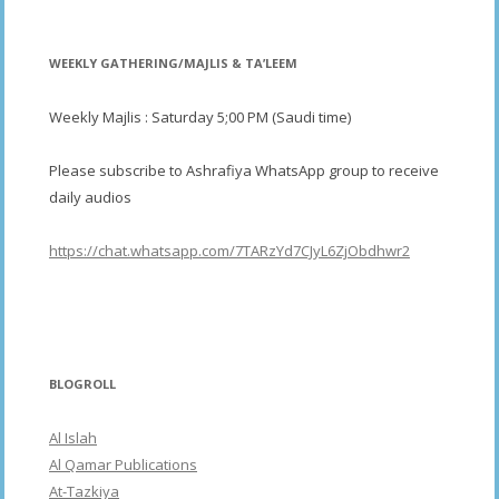
WEEKLY GATHERING/MAJLIS & TA’LEEM
Weekly Majlis : Saturday 5;00 PM (Saudi time)
Please subscribe to Ashrafiya WhatsApp group to receive
daily audios
https://chat.whatsapp.com/7TARzYd7CJyL6ZjObdhwr2
BLOGROLL
Al Islah
Al Qamar Publications
At-Tazkiya