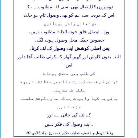
دوسروں کا ایصال بھی اسی لئے مطلوب ہے کہ
اس کے ذریعہ سے ہم کو بھی وصول تام ہو جاۓ،
حق تعالی راضی ہوجائیں۔
ورنہ ایصال خلق خود بالذات مطلوب نہیں،
خصوص جبکہ مخل وصول ہونے لگے۔
پس اصلی کوشش اپنے وصول کے لئے کرنا۔
البتہ بدون کاوش اور گھیر گھار کے کوئی طالب آجاۓ اور
اس
کی طلب بھی محقق ہوجاۓ
تو اس کی خدمت کردینے کا بھی مضائقہ نہیں،
بلکہ طاعت ہے۔
باقی یہ کیا واہیات ہے کہ ساری کوشش سلسلہ
بڑھانے ہی
کے لئے کی جاتی ہے اور
۔
اپنے وصول کی فکر نہیں
وعظ: الوصل وہلفصل، خطبات حکیم الامت رح، جلد 15/ص 192