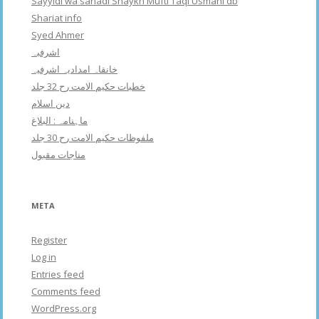
Sayyidi wa sanadi Shaykh Mufti Taqi Usmani db
Shariat info
Syed Ahmer
اشرفبہ
خانقاہ امدادیہ اشرفیہ
خطبات حکیم الامت رح 32 جلد
دین اسلام
ماہنامہ : البلاغ
ملفوظات حکیم الامت رح 30 جلد
مناجات مقبول
META
Register
Log in
Entries feed
Comments feed
WordPress.org