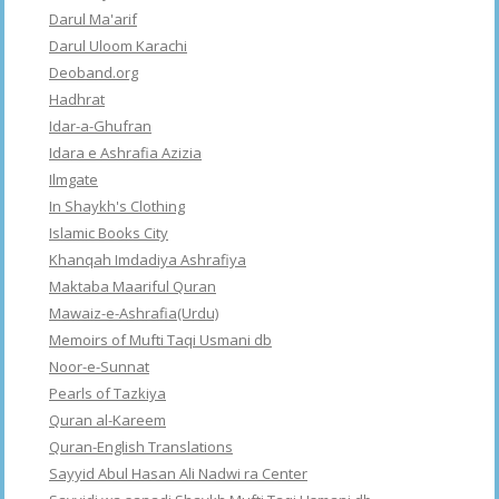
Darul Ma'arif
Darul Uloom Karachi
Deoband.org
Hadhrat
Idar-a-Ghufran
Idara e Ashrafia Azizia
Ilmgate
In Shaykh's Clothing
Islamic Books City
Khanqah Imdadiya Ashrafiya
Maktaba Maariful Quran
Mawaiz-e-Ashrafia(Urdu)
Memoirs of Mufti Taqi Usmani db
Noor-e-Sunnat
Pearls of Tazkiya
Quran al-Kareem
Quran-English Translations
Sayyid Abul Hasan Ali Nadwi ra Center