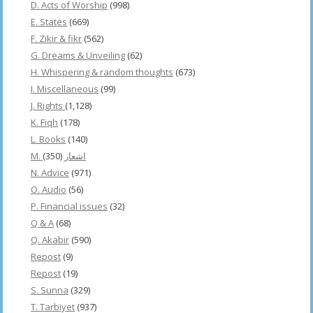
D. Acts of Worship
(998)
E. States
(669)
F. Zikir & fikr
(562)
G. Dreams & Unveiling
(62)
H. Whispering & random thoughts
(673)
I. Miscellaneous
(99)
J. Rights
(1,128)
K. Fiqh
(178)
L. Books
(140)
(350)
M. اشعار
N. Advice
(971)
O. Audio
(56)
P. Financial issues
(32)
Q & A
(68)
Q. Akabir
(590)
Repost
(9)
Repost
(19)
S. Sunna
(329)
T. Tarbiyet
(937)