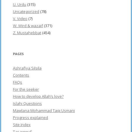
U. Urdu
(315)
Uncategorized
(78)
V. Video
(7)
W. Wird & wazaif
(371)
Z. Mustahebbat
(454)
PAGES
Ashrafiya Silsila
Contents
FAQs
For the seeker
How to develop Allah’s love?
Islahi Questions
Mawlana Mohammad Taqi Usmani
Progress explained
Site Index
Tasawwuf