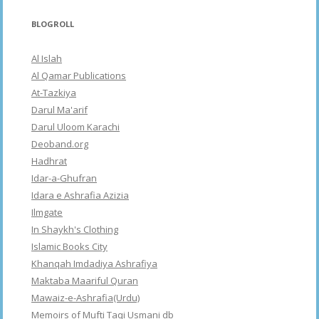
BLOGROLL
Al Islah
Al Qamar Publications
At-Tazkiya
Darul Ma'arif
Darul Uloom Karachi
Deoband.org
Hadhrat
Idar-a-Ghufran
Idara e Ashrafia Azizia
Ilmgate
In Shaykh's Clothing
Islamic Books City
Khanqah Imdadiya Ashrafiya
Maktaba Maariful Quran
Mawaiz-e-Ashrafia(Urdu)
Memoirs of Mufti Taqi Usmani db