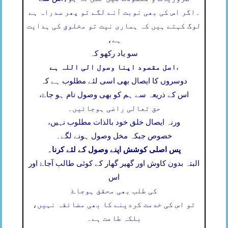
۔
اگر اس کی بھی نوبت آنے لگے تو پھر سدراہ ہے
لوگ کہتے ہیں کہ ہماری نیت تو مخلوق کی ہدایت
ہے،
سو یاد رکھو کہ
اصل مقصود اپنا وصول الی اللہ ہے
،
دوسروں کا ایصال بھی اسی لئے مطلوب ہے کہ
اس کے ذریعہ سے ہم کو بھی وصول تام ہو جاۓ،
حق تعالی راضی ہوجائیں۔
ورنہ ایصال خلق خود بالذات مطلوب نہیں،
خصوص جبکہ مخل وصول ہونے لگے۔
پس اصلی کوشش اپنے وصول کے لئے کرنا۔
البتہ بدون کاوش اور گھیر گھار کے کوئی طالب آجاۓ اور
اس
کی طلب بھی محقق ہوجاۓ
تو اس کی خدمت کردینے کا بھی مضائقہ نہیں،
بلکہ طاعت ہے۔