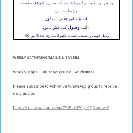
باقی یہ کیا واہیات ہے کہ ساری کوشش سلسلہ
بڑھانے ہی
کے لئے کی جاتی ہے اور
۔
اپنے وصول کی فکر نہیں
وعظ: الوصل وہلفصل، خطبات حکیم الامت رح، جلد 15/ص 192
WEEKLY GATHERING/MAJLIS & TA’LEEM
Weekly Majlis : Saturday 5;00 PM (Saudi time)
Please subscribe to Ashrafiya WhatsApp group to receive
daily audios
https://chat.whatsapp.com/7TARzYd7CJyL6ZjObdhwr2