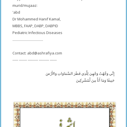
murid/mujaaz:
'abd
Dr Mohammed Hanif Kamal,
MBBS, FAAP, DABP, DABPID
Pediatric Infectious Diseases
....................................
Contact:
abd@ashrafiya.com
----- ------- --------- --------- ------
إِنِّي وَجَّهْتُ وَجْهِيَ لِلَّذِي فَطَرَ السَّمَاوَاتِ وَالأَرْضَ
حَنِيفًا وَمَا أَنَاْ مِنَ لْمُشْرِكِينَ