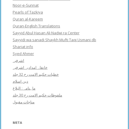
Noor-e-Sunnat
Pearls of Tazkiya
Quran al-Kareem
Quran-English Translations
Sayyid Abul Hasan Ali Nadwi ra Center
Sayyidi wa sanadi Shaykh Mufti Taqi Usmani db
Shariat info
Syed Ahmer
اشرفبہ
خانقاہ امدادیہ اشرفیہ
خطبات حکیم الامت رح 32 جلد
دین اسلام
ماہنامہ : البلاغ
ملفوظات حکیم الامت رح 30 جلد
مناجات مقبول
META