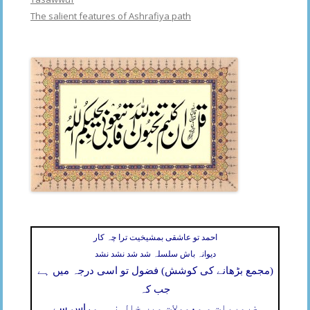
The salient features of Ashrafiya path
احمد تو عاشقی بمشیخیت ترا چہ کار
دیوانہ باش سلسلہ شد شد نشد نشد
(مجمع بڑھانے کی کوشش) فضول تو اسی درجہ میں ہے
جب کہ
ضروریات و معمولات میں خلل نہ ہو،
اس سے