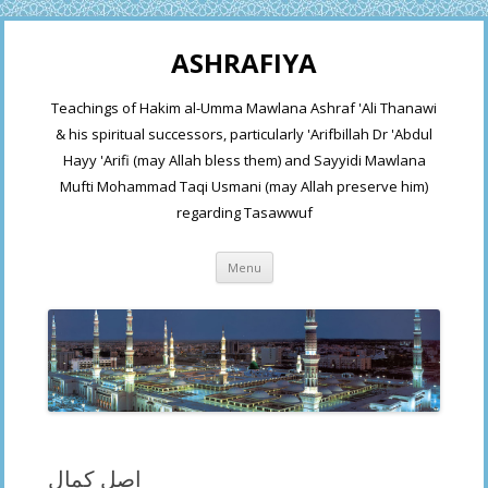
ASHRAFIYA
Teachings of Hakim al-Umma Mawlana Ashraf 'Ali Thanawi
& his spiritual successors, particularly 'Arifbillah Dr 'Abdul
Hayy 'Arifi (may Allah bless them) and Sayyidi Mawlana
Mufti Mohammad Taqi Usmani (may Allah preserve him)
regarding Tasawwuf
Skip
Menu
to
content
اصل کمال