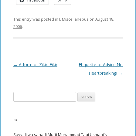
This entry was posted in
I. Miscellaneous
on
August 18,
2006
.
Post
←
A form of Zikir: Fikir
Etiquette of Advice:No
navigation
Heartbreaking!
→
Search
for:
BY
Sayyidi wa sanadi Mufti Mohammad Taqi Usmani's