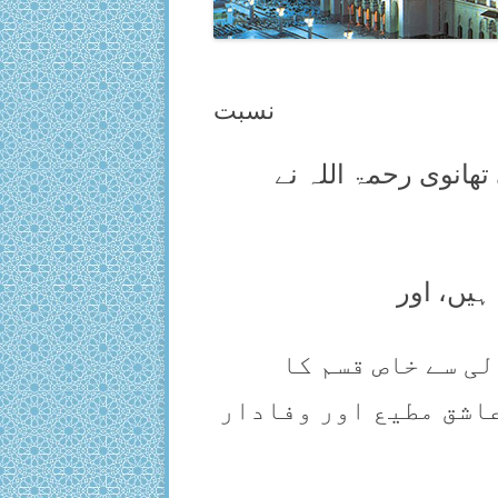
نسبت
انوی رحمۃ اللہ نے
ہیں، اور
لی سے خاص قسم کا
عاشق مطیع اور وفادار