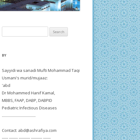
Search
for:
BY
Sayyidi wa sanadi Mufti Mohammad Taqi
Usmani's murid/mujaaz:
'abd
Dr Mohammed Hanif Kamal,
MBBS, FAAP, DABP, DABPID
Pediatric Infectious Diseases
....................................
Contact:
abd@ashrafiya.com
----- ------- --------- --------- ------