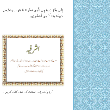
إِنِّي وَجَّهْتُ وَجْهِيَ لِلَّذِي فَطَرَ السَّمَاوَاتِ وَالأَرْضَ
حَنِيفًا وَمَا أَنَاْ مِنَ لْمُشْرِكِينَ
اردو اشرفیہ سائٹ کے لیئے کلک کریں۔