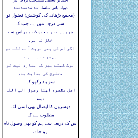
احمد تو عاشقی بمشیخیت ترا چہ کار
دیوانہ باش سلسلہ شد شد نشد نشد
(مجمع بڑھانے کی کوشش) فضول تو
اسی درجہ میں ہے جب کہ
ضروریات و معمولات میں
اس سے
خلل نہ ہو،
اگر اس کی بھی نوبت آنے لگے تو
۔
پھر سدراہ ہے
لوگ کہتے ہیں کہ ہماری نیت تو
مخلوق کی ہدایت ہے،
سو یاد رکھو کہ
اصل مقصود اپنا وصول الی اللہ
ہے
،
دوسروں کا ایصال بھی اسی لئے
مطلوب ہے کہ
اس کے ذریعہ سے ہم کو بھی وصول تام
ہو جاۓ،