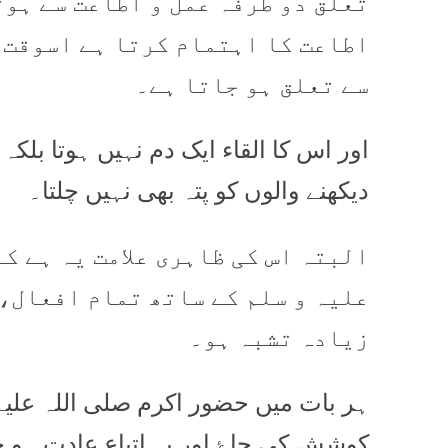
تعلق دو طرفہ عمل و اطاعت سے ہوت
اطاعت کا اہتمام کرتا ہے اسوقت 
سے تعلق ہو جاتا ہے۔
اور اس کا القاء ایک دم نہیں ہوتا بلکہ 
دیکھنے والوں کو پتہ بھی نہیں چلتا۔
البتہ اس کی ظاہری علامت یہ ہے ک
علیہ و سلم کے ساتھ تمام افعال،
زیادہ تشبہ ہو۔
ہر بات میں حضور اکرم صلی اللہ علیہ
کوشش کی جاۓ اور یہ اتباع عادت ہو ج