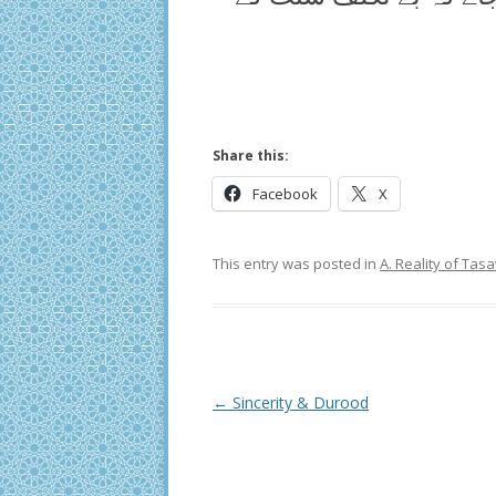
Share this:
Facebook
X
This entry was posted in
A. Reality of Ta
Post
←
Sincerity & Durood
navigation