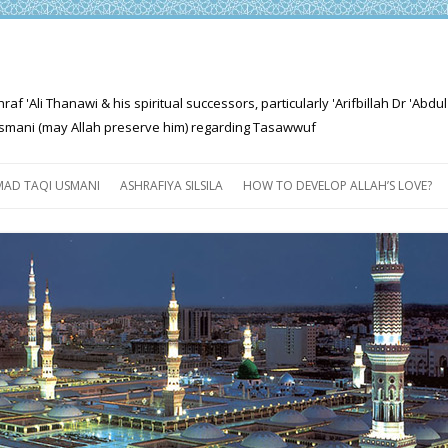
'Ali Thanawi & his spiritual successors, particularly 'Arifbillah Dr 'Abdul
mani (may Allah preserve him) regarding Tasawwuf
Skip
to
AD TAQI USMANI
ASHRAFIYA SILSILA
HOW TO DEVELOP ALLAH’S LOVE?
content
THE SALIENT FEATURES OF
ASHRAFIYA PATH
FOR THE SEEKER
PROGRESS EXPLAINED