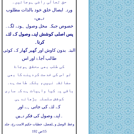
حق تعالی راضی ہوجائیں۔
ورنہ ایصال خلق خود بالذات مطلوب
نہیں،
خصوص جبکہ مخل وصول ہونے لگے۔
پس اصلی کوشش اپنے وصول کے لئے
کرنا۔
البتہ بدون کاوش اور گھیر گھار کے کوئی
طالب آجاۓ اور اس
کی طلب بھی محقق ہوجاۓ
تو اس کی خدمت کردینے کا بھی
مضائقہ نہیں، بلکہ طاعت ہے۔
باقی یہ کیا واہیات ہے کہ ساری
کوشش سلسلہ بڑھانے ہی
کے لئے کی جاتی ہے اور
۔
اپنے وصول کی فکر نہیں
وعظ: الوصل وہلفصل، خطبات حکیم الامت رح، جلد
15/ص 192