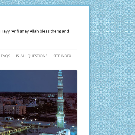
 Hayy 'Arifi (may Allah bless them) and
FAQS
ISLAHI QUESTIONS
SITE INDEX