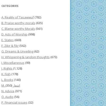
CATEGORIES
A. Reality of Tasawwuf
(782)
B. Praise worthy morals
(635)
C. Blame worthy Morals
(561)
D. Acts of Worship
(998)
E. States
(669)
F. Zikir & fikr
(562)
G. Dreams & Unveiling
(62)
H. Whispering & random thoughts
(673)
I. Miscellaneous
(99)
J. Rights
(1,128)
K. Fiqh
(178)
L. Books
(140)
(350)
M. اشعار
N. Advice
(971)
O. Audio
(56)
P. Financial issues
(32)