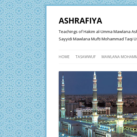
ASHRAFIYA
Teachings of Hakim al-Umma Mawlana Ashraf 
Sayyidi Mawlana Mufti Mohammad Taqi Us
HOME
TASAWWUF
MAWLANA MOHAMM