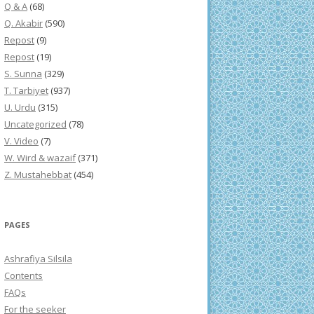
Q & A
(68)
Q. Akabir
(590)
Repost
(9)
Repost
(19)
S. Sunna
(329)
T. Tarbiyet
(937)
U. Urdu
(315)
Uncategorized
(78)
V. Video
(7)
W. Wird & wazaif
(371)
Z. Mustahebbat
(454)
PAGES
Ashrafiya Silsila
Contents
FAQs
For the seeker