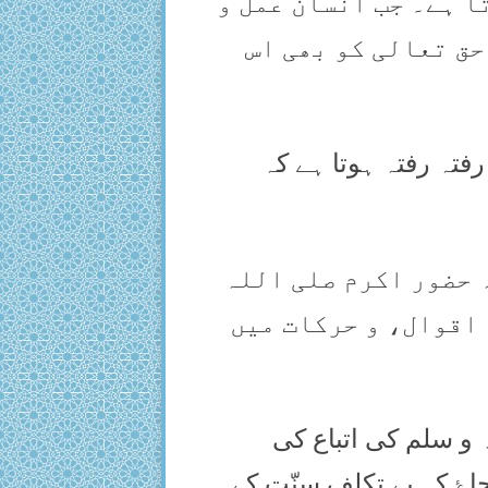
ا ہے۔ جب انسان عمل و
حق تعالی کو بھی اس
رفتہ رفتہ ہوتا ہے کہ
ہ حضور اکرم صلی اللہ
 اقوال، و حرکات میں
 و سلم کی اتباع کی
اۓ کہ بے تکلف سنّت کے