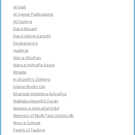
Al Islah
Al Qamar Publications
At-Tazkiya
Darul Ma'arif
Darul Uloom Karachi
Deoband.org
Hadhrat
Idar-a-Ghufran
Idara e Ashrafia Azizia
Ilmgate
In Shaykh's Clothing
Islamic Books City
Khanqah Imdadiya Ashrafiya
Maktaba Maariful Quran
Mawaiz-e-Ashrafia(Urdu)
Memoirs of Mufti Taqi Usmani db
Noor-e-Sunnat
Pearls of Tazkiya