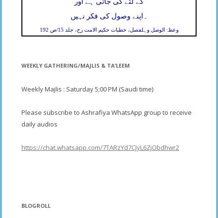
کے لئے کی جاتی ہے اور
۔
اپنے وصول کی فکر نہیں
وعظ: الوصل وہلفصل، خطبات حکیم الامت رح، جلد 15/ص 192
WEEKLY GATHERING/MAJLIS & TA’LEEM
Weekly Majlis : Saturday 5;00 PM (Saudi time)
Please subscribe to Ashrafiya WhatsApp group to receive
daily audios
https://chat.whatsapp.com/7TARzYd7CJyL6ZjObdhwr2
BLOGROLL