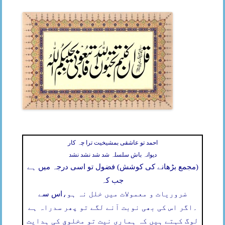
احمد تو عاشقی بمشیخیت ترا چہ کار
دیوانہ باش سلسلہ شد شد نشد نشد
(مجمع بڑھانے کی کوشش) فضول تو اسی درجہ میں ہے
جب کہ
ضروریات و معمولات میں خلل نہ ہو،
اس سے
۔
اگر اس کی بھی نوبت آنے لگے تو پھر سدراہ ہے
لوگ کہتے ہیں کہ ہماری نیت تو مخلوق کی ہدایت