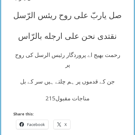
صل ياربّ على روح ريئس الرّسل
نقتدى نحن على ارجله بالرّاس
رحمت بھیج اے پروردگار رئیس الرسل کی روح
پر
جن کے قدموں پر ہم چلتے ہیں سر کے بل
مناجات مقبول215
Share this:
Facebook
X