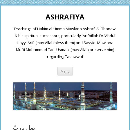
ASHRAFIYA
Teachings of Hakim al-Umma Mawlana Ashraf 'Ali Thanawi
& his spiritual successors, particularly 'Arifbillah Dr 'Abdul
Hayy 'Arifi (may Allah bless them) and Sayyidi Mawlana
Mufti Mohammad Taqi Usmani (may Allah preserve him)
regarding Tasawwuf
Skip
Menu
to
content
صل ياربّ