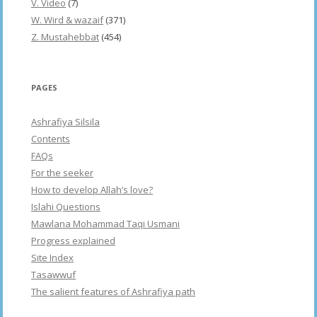
V. Video
(7)
W. Wird & wazaif
(371)
Z. Mustahebbat
(454)
PAGES
Ashrafiya Silsila
Contents
FAQs
For the seeker
How to develop Allah’s love?
Islahi Questions
Mawlana Mohammad Taqi Usmani
Progress explained
Site Index
Tasawwuf
The salient features of Ashrafiya path