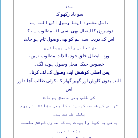
ہے،
سو یاد رکھو کہ
اصل مقصود اپنا وصول الی اللہ ہے
،
دوسروں کا ایصال بھی اسی لئے مطلوب ہے کہ
اس کے ذریعہ سے ہم کو بھی وصول تام ہو جاۓ،
حق تعالی راضی ہوجائیں۔
ورنہ ایصال خلق خود بالذات مطلوب نہیں،
خصوص جبکہ مخل وصول ہونے لگے۔
پس اصلی کوشش اپنے وصول کے لئے کرنا۔
البتہ بدون کاوش اور گھیر گھار کے کوئی طالب آجاۓ اور
اس
کی طلب بھی محقق ہوجاۓ
تو اس کی خدمت کردینے کا بھی مضائقہ نہیں،
بلکہ طاعت ہے۔
باقی یہ کیا واہیات ہے کہ ساری کوشش سلسلہ
بڑھانے ہی