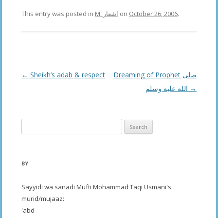
This entry was posted in
M. اشعار
on
October 26, 2006
.
Post
←
Sheikh’s adab & respect
Dreaming of Prophet صلى
navigation
الله عليه وسلم
→
Search
for:
BY
Sayyidi wa sanadi Mufti Mohammad Taqi Usmani's
murid/mujaaz:
'abd