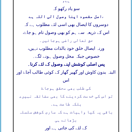
ہے،
سو یاد رکھو کہ
اصل مقصود اپنا وصول الی اللہ ہے
،
دوسروں کا ایصال بھی اسی لئے مطلوب ہے کہ
اس کے ذریعہ سے ہم کو بھی وصول تام ہو جاۓ،
حق تعالی راضی ہوجائیں۔
ورنہ ایصال خلق خود بالذات مطلوب نہیں،
خصوص جبکہ مخل وصول ہونے لگے۔
پس اصلی کوشش اپنے وصول کے لئے کرنا۔
البتہ بدون کاوش اور گھیر گھار کے کوئی طالب آجاۓ اور
اس
کی طلب بھی محقق ہوجاۓ
تو اس کی خدمت کردینے کا بھی مضائقہ نہیں،
بلکہ طاعت ہے۔
باقی یہ کیا واہیات ہے کہ ساری کوشش سلسلہ
بڑھانے ہی
کے لئے کی جاتی ہے اور