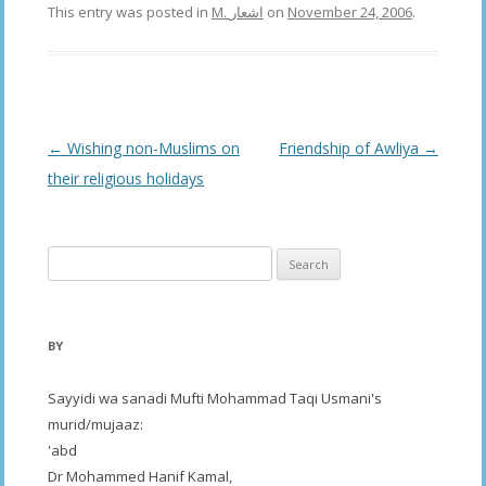
This entry was posted in
M. اشعار
on
November 24, 2006
.
Post
←
Wishing non-Muslims on
Friendship of Awliya
→
navigation
their religious holidays
Search
for:
BY
Sayyidi wa sanadi Mufti Mohammad Taqi Usmani's
murid/mujaaz:
'abd
Dr Mohammed Hanif Kamal,