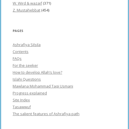
W. Wird & wazaif
(371)
Z. Mustahebbat
(454)
PAGES
Ashrafiya Silsila
Contents
FAQs
For the seeker
How to develop Allah’s love?
Islahi Questions
Mawlana Mohammad Taqi Usmani
Progress explained
Site Index
Tasawwuf
The salient features of Ashrafiya path