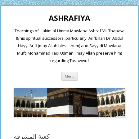
ASHRAFIYA
Teachings of Hakim al-Umma Mawlana Ashraf 'Ali Thanawi
& his spiritual successors, particularly 'Arifbillah Dr 'Abdul
Hayy 'Arifi (may Allah bless them) and Sayyidi Mawlana
Mufti Mohammad Taqi Usmani (may Allah preserve him)
regarding Tasawwuf
Skip
Menu
to
content
كعبة المشرفه