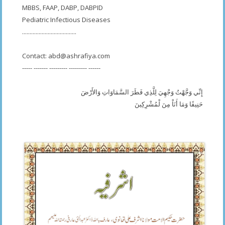
MBBS, FAAP, DABP, DABPID
Pediatric Infectious Diseases
....................................
Contact:
abd@ashrafiya.com
----- ------- --------- --------- ------
إِنِّي وَجَّهْتُ وَجْهِيَ لِلَّذِي فَطَرَ السَّمَاوَاتِ وَالأَرْضَ
حَنِيفًا وَمَا أَنَاْ مِنَ لْمُشْرِكِينَ