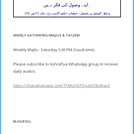
۔
اپنے وصول کی فکر نہیں
وعظ: الوصل وہلفصل، خطبات حکیم الامت رح، جلد 15/ص 192
WEEKLY GATHERING/MAJLIS & TA’LEEM
Weekly Majlis : Saturday 5;00 PM (Saudi time)
Please subscribe to Ashrafiya WhatsApp group to receive
daily audios
https://chat.whatsapp.com/7TARzYd7CJyL6ZjObdhwr2
BLOGROLL