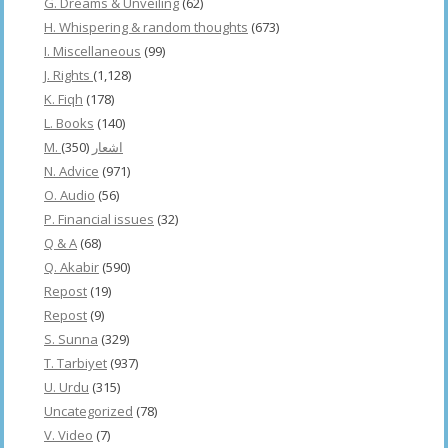
G. Dreams & Unveiling
(62)
H. Whispering & random thoughts
(673)
I. Miscellaneous
(99)
J. Rights
(1,128)
K. Fiqh
(178)
L. Books
(140)
(350)
M. اشعار
N. Advice
(971)
O. Audio
(56)
P. Financial issues
(32)
Q & A
(68)
Q. Akabir
(590)
Repost
(19)
Repost
(9)
S. Sunna
(329)
T. Tarbiyet
(937)
U. Urdu
(315)
Uncategorized
(78)
V. Video
(7)