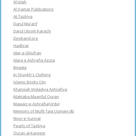
Al Islah
Al Qamar Publications
At-Tazkiya
Darul Ma'arif
Darul Uloom Karachi
Deoband.org
Hadhrat
Idar-a-Ghufran
Idara e Ashrafia Azizia
Ilmgate
In Shaykh's Clothing
Islamic Books City
Khanqah Imdadiya Ashrafiya
Maktaba Maariful Quran
Mawaiz-e-Ashrafia(Urdu)
Memoirs of Mufti Taqi Usmani db
Noor-e-Sunnat
Pearls of Tazkiya
Quran al-Kareem