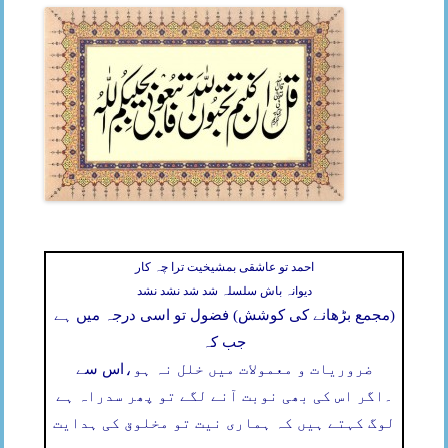
احمد تو عاشقی بمشیخیت ترا چہ کار
دیوانہ باش سلسلہ شد شد نشد نشد
(مجمع بڑھانے کی کوشش) فضول تو اسی درجہ میں ہے
جب کہ
ضروریات و معمولات میں خلل نہ ہو،
اس سے
۔
اگر اس کی بھی نوبت آنے لگے تو پھر سدراہ ہے
لوگ کہتے ہیں کہ ہماری نیت تو مخلوق کی ہدایت