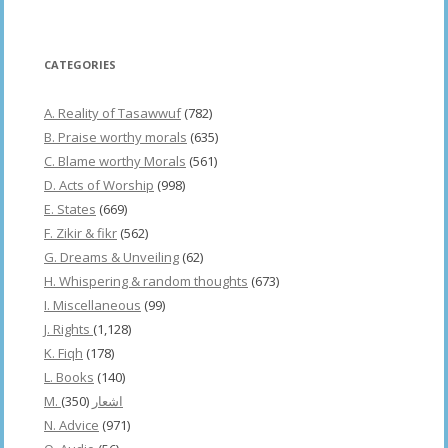
CATEGORIES
A. Reality of Tasawwuf
(782)
B. Praise worthy morals
(635)
C. Blame worthy Morals
(561)
D. Acts of Worship
(998)
E. States
(669)
F. Zikir & fikr
(562)
G. Dreams & Unveiling
(62)
H. Whispering & random thoughts
(673)
I. Miscellaneous
(99)
J. Rights
(1,128)
K. Fiqh
(178)
L. Books
(140)
(350)
M. اشعار
N. Advice
(971)