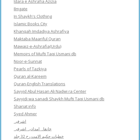
Idara e Ashrafia Azizia
Ilmgate
In Shaykh's Clothing
Islamic Books City
Khanqah Imdadiya Ashrafiya
Maktaba Maariful Quran
Mawaiz-e-Ashrafia(Urdu)
Memoirs of Mufti Taqi Usmani db
Noor-e-Sunnat
Pearls of Tazkiya
Quran al-Kareem
Quran-English Translations
Sayyid Abul Hasan Ali Nadwi ra Center
Sayyidi wa sanadi Shaykh Mufti Taqi Usmani db
Shariat info
Syed Ahmer
اشرفبہ
خانقاہ امدادیہ اشرفیہ
خطبات حکیم الامت رح 32 جلد