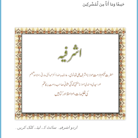
حَنِيفًا وَمَا أَنَاْ مِنَ لْمُشْرِكِينَ
اردو اشرفیہ سائٹ کے لیئے کلک کریں۔