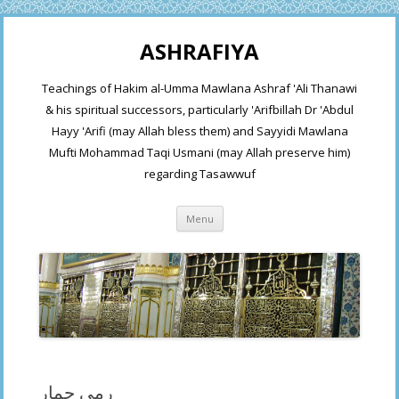
ASHRAFIYA
Teachings of Hakim al-Umma Mawlana Ashraf 'Ali Thanawi
& his spiritual successors, particularly 'Arifbillah Dr 'Abdul
Hayy 'Arifi (may Allah bless them) and Sayyidi Mawlana
Mufti Mohammad Taqi Usmani (may Allah preserve him)
regarding Tasawwuf
Skip
Menu
to
content
رمی جمار