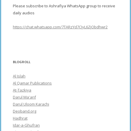
Please subscribe to Ashrafiya WhatsApp group to receive
daily audios
https://chat.whatsapp.com/7TARzYd7CJyL6ZjObdhwr2
BLOGROLL
Al Islah
Al Qamar Publications
At-Tazkiya
Darul Ma'arif
Darul Uloom Karachi
Deoband.org
Hadhrat
Idar-a-Ghufran