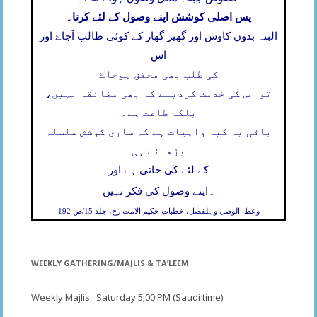
پس اصلی کوشش اپنے وصول کے لئے کرنا۔
البتہ بدون کاوش اور گھیر گھار کے کوئی طالب آجاۓ اور
اس
کی طلب بھی محقق ہوجاۓ
تو اس کی خدمت کردینے کا بھی مضائقہ نہیں،
بلکہ طاعت ہے۔
باقی یہ کیا واہیات ہے کہ ساری کوشش سلسلہ
بڑھانے ہی
کے لئے کی جاتی ہے اور
۔
اپنے وصول کی فکر نہیں
وعظ: الوصل وہلفصل، خطبات حکیم الامت رح، جلد 15/ص 192
WEEKLY GATHERING/MAJLIS & TA’LEEM
Weekly Majlis : Saturday 5;00 PM (Saudi time)