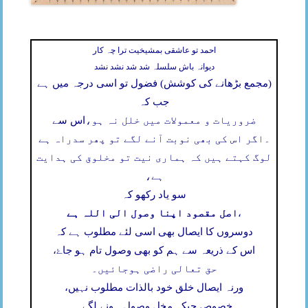
احمد تو عاشقی بمشیخیت ترا چہ کار
دیوانہ باش سلسلہ شد شد نشد نشد
(مجمع بڑھانے کی کوشش) فضول تو اسی درجہ میں ہے
جب کہ
ضروریات و معمولات میں خلل نہ ہو،
اس سے
۔
اگر اس کی بھی نوبت آنے لگے تو پھر سدراہ ہے
لوگ کہتے ہیں کہ ہماری نیت تو مخلوق کی ہدایت
ہے،
سو یاد رکھو کہ
اصل مقصود اپنا وصول الی اللہ ہے
،
دوسروں کا ایصال بھی اسی لئے مطلوب ہے کہ
اس کے ذریعہ سے ہم کو بھی وصول تام ہو جاۓ،
حق تعالی راضی ہوجائیں۔
ورنہ ایصال خلق خود بالذات مطلوب نہیں،
خصوص جبکہ مخل وصول ہونے لگے۔