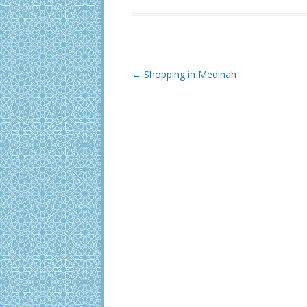
Post
←
Shopping in Medinah
navigation