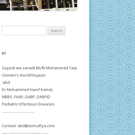
Search
for:
BY
Sayyidi wa sanadi Mufti Mohammad Taqi
Usmani's murid/mujaaz:
'abd
Dr Mohammed Hanif Kamal,
MBBS, FAAP, DABP, DABPID
Pediatric Infectious Diseases
....................................
Contact:
abd@ashrafiya.com
----- ------- --------- --------- ------