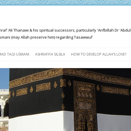
'Ali Thanawi & his spiritual successors, particularly 'Arifbillah Dr 'Abdul
mani (may Allah preserve him) regarding Tasawwuf
Skip
to
AD TAQI USMANI
ASHRAFIYA SILSILA
HOW TO DEVELOP ALLAH’S LOVE?
content
THE SALIENT FEATURES OF
ASHRAFIYA PATH
FOR THE SEEKER
PROGRESS EXPLAINED