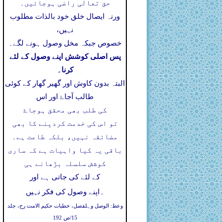
حق تعالی راضی ہوجائیں۔
ورنہ ایصال خلق خود بالذات مطلوب
نہیں،
خصوص جبکہ مخل وصول ہونے لگے۔
پس اصلی کوشش اپنے وصول کے لئے
کرنا۔
البتہ بدون کاوش اور گھیر گھار کے کوئی
طالب آجاۓ اور اس
کی طلب بھی محقق ہوجاۓ
تو اس کی خدمت کردینے کا بھی
مضائقہ نہیں، بلکہ طاعت ہے۔
باقی یہ کیا واہیات ہے کہ ساری
کوشش سلسلہ بڑھانے ہی
کے لئے کی جاتی ہے اور
۔
اپنے وصول کی فکر نہیں
وعظ: الوصل وہلفصل، خطبات حکیم الامت رح، جلد
15/ص 192