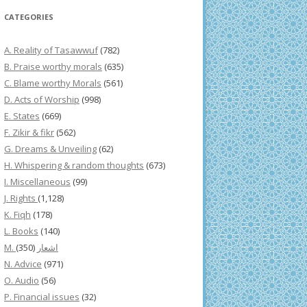
CATEGORIES
A. Reality of Tasawwuf
(782)
B. Praise worthy morals
(635)
C. Blame worthy Morals
(561)
D. Acts of Worship
(998)
E. States
(669)
F. Zikir & fikr
(562)
G. Dreams & Unveiling
(62)
H. Whispering & random thoughts
(673)
I. Miscellaneous
(99)
J. Rights
(1,128)
K. Fiqh
(178)
L. Books
(140)
(350)
M. اشعار
N. Advice
(971)
O. Audio
(56)
P. Financial issues
(32)