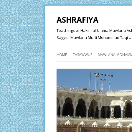
ASHRAFIYA
Teachings of Hakim al-Umma Mawlana Ashraf 
Sayyidi Mawlana Mufti Mohammad Taqi Us
HOME
TASAWWUF
MAWLANA MOHAMM