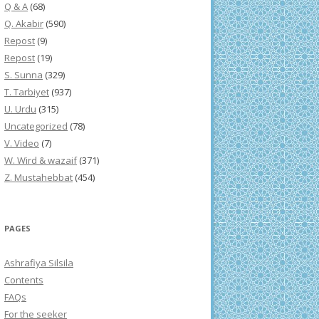
Q & A
(68)
Q. Akabir
(590)
Repost
(9)
Repost
(19)
S. Sunna
(329)
T. Tarbiyet
(937)
U. Urdu
(315)
Uncategorized
(78)
V. Video
(7)
W. Wird & wazaif
(371)
Z. Mustahebbat
(454)
PAGES
Ashrafiya Silsila
Contents
FAQs
For the seeker