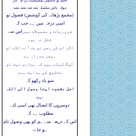
احمد تو عاشقی بمشیخیت ترا چہ کار
دیوانہ باش سلسلہ شد شد نشد نشد
(مجمع بڑھانے کی کوشش) فضول تو
اسی درجہ میں ہے جب کہ
ضروریات و معمولات میں
اس سے
خلل نہ ہو،
اگر اس کی بھی نوبت آنے لگے تو
۔
پھر سدراہ ہے
لوگ کہتے ہیں کہ ہماری نیت تو
مخلوق کی ہدایت ہے،
سو یاد رکھو کہ
اصل مقصود اپنا وصول الی اللہ
ہے
،
دوسروں کا ایصال بھی اسی لئے
مطلوب ہے کہ
اس کے ذریعہ سے ہم کو بھی وصول تام
ہو جاۓ،