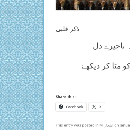
ذکر قلبی
ہ ناچیزے دل
 مٹا کر دیکھۓ
Share this:
Facebook
X
This entry was posted in
M. اشعار
on
Janua