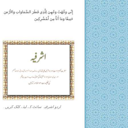
إِنِّي وَجَّهْتُ وَجْهِيَ لِلَّذِي فَطَرَ السَّمَاوَاتِ وَالأَرْضَ
حَنِيفًا وَمَا أَنَاْ مِنَ لْمُشْرِكِينَ
اردو اشرفیہ سائٹ کے لیئے کلک کریں۔