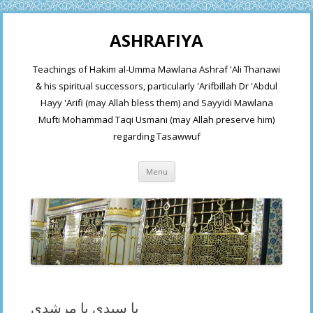
ASHRAFIYA
Teachings of Hakim al-Umma Mawlana Ashraf 'Ali Thanawi
& his spiritual successors, particularly 'Arifbillah Dr 'Abdul
Hayy 'Arifi (may Allah bless them) and Sayyidi Mawlana
Mufti Mohammad Taqi Usmani (may Allah preserve him)
regarding Tasawwuf
Skip
Menu
to
content
یا سیدی یا مرشدی