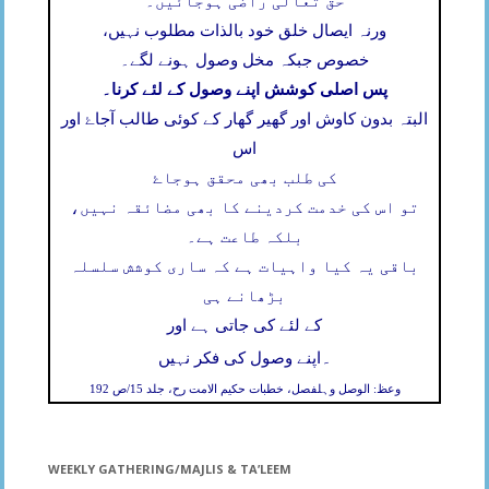
حق تعالی راضی ہوجائیں۔
ورنہ ایصال خلق خود بالذات مطلوب نہیں،
خصوص جبکہ مخل وصول ہونے لگے۔
پس اصلی کوشش اپنے وصول کے لئے کرنا۔
البتہ بدون کاوش اور گھیر گھار کے کوئی طالب آجاۓ اور
اس
کی طلب بھی محقق ہوجاۓ
تو اس کی خدمت کردینے کا بھی مضائقہ نہیں،
بلکہ طاعت ہے۔
باقی یہ کیا واہیات ہے کہ ساری کوشش سلسلہ
بڑھانے ہی
کے لئے کی جاتی ہے اور
۔
اپنے وصول کی فکر نہیں
وعظ: الوصل وہلفصل، خطبات حکیم الامت رح، جلد 15/ص 192
WEEKLY GATHERING/MAJLIS & TA’LEEM