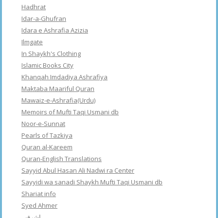
Hadhrat
Idar-a-Ghufran
Idara e Ashrafia Azizia
Ilmgate
In Shaykh's Clothing
Islamic Books City
Khanqah Imdadiya Ashrafiya
Maktaba Maariful Quran
Mawaiz-e-Ashrafia(Urdu)
Memoirs of Mufti Taqi Usmani db
Noor-e-Sunnat
Pearls of Tazkiya
Quran al-Kareem
Quran-English Translations
Sayyid Abul Hasan Ali Nadwi ra Center
Sayyidi wa sanadi Shaykh Mufti Taqi Usmani db
Shariat info
Syed Ahmer
اشرفبہ