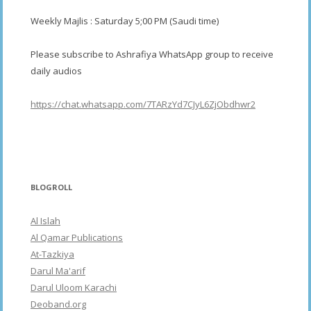
Weekly Majlis : Saturday 5;00 PM (Saudi time)
Please subscribe to Ashrafiya WhatsApp group to receive
daily audios
https://chat.whatsapp.com/7TARzYd7CJyL6ZjObdhwr2
BLOGROLL
Al Islah
Al Qamar Publications
At-Tazkiya
Darul Ma'arif
Darul Uloom Karachi
Deoband.org