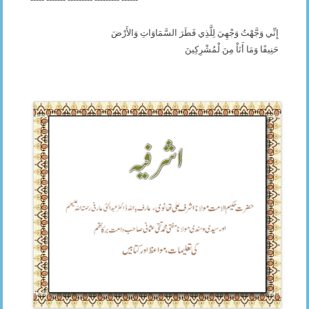
إِنِّي وَجَّهْتُ وَجْهِيَ لِلَّذِي فَطَرَ السَّمَاوَاتِ وَالأَرْضَ
حَنِيفًا وَمَا أَنَاْ مِنَ لْمُشْرِكِينَ