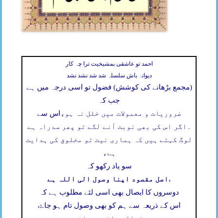
احمد تو عاشقی بمشیخیت ترا چہ کار
دیوانہ باش سلسلہ شد شد نشد نشد
(مجمع بڑھانے کی کوشش) فضول تو اسی درجہ میں ہے
جب کہ
ضروریات و معمولات میں خلل نہ ہو،
اس سے
۔
اگر اس کی بھی نوبت آنے لگے تو پھر سدراہ ہے
لوگ کہتے ہیں کہ ہماری نیت تو مخلوق کی ہدایت
ہے،
سو یاد رکھو کہ
اصل مقصود اپنا وصول الی اللہ ہے
،
دوسروں کا ایصال بھی اسی لئے مطلوب ہے کہ
اس کے ذریعہ سے ہم کو بھی وصول تام ہو جاۓ،