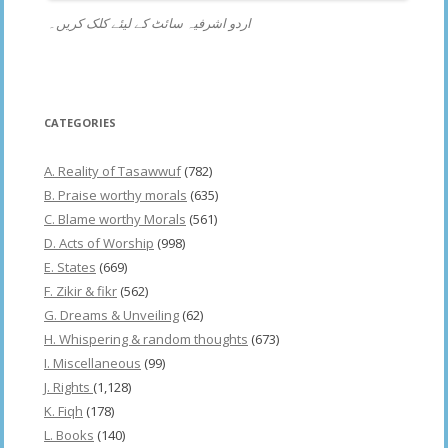
اردو اشرفیہ سائٹ کے لیئے کلک کریں۔
CATEGORIES
A. Reality of Tasawwuf
(782)
B. Praise worthy morals
(635)
C. Blame worthy Morals
(561)
D. Acts of Worship
(998)
E. States
(669)
F. Zikir & fikr
(562)
G. Dreams & Unveiling
(62)
H. Whispering & random thoughts
(673)
I. Miscellaneous
(99)
J. Rights
(1,128)
K. Fiqh
(178)
L. Books
(140)