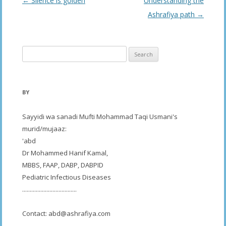
Post
←
Silence is golden
Understanding the
navigation
Ashrafiya path
→
Search
for:
BY
Sayyidi wa sanadi Mufti Mohammad Taqi Usmani's
murid/mujaaz:
'abd
Dr Mohammed Hanif Kamal,
MBBS, FAAP, DABP, DABPID
Pediatric Infectious Diseases
....................................
Contact:
abd@ashrafiya.com
----- ------- --------- --------- ------