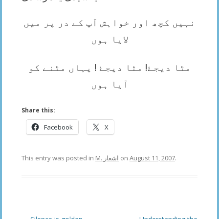
نہیں کچھ اور خواہش آپ کے در پر میں
لایا ہوں
مٹا دیجۓ! مٹا دیجۓ ! یہاں مٹنے کو
آیا ہوں
Share this:
Facebook
X
This entry was posted in
M. اشعار
on
August 11, 2007
.