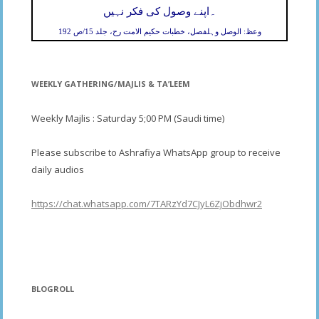
۔
اپنے وصول کی فکر نہیں
وعظ: الوصل وہلفصل، خطبات حکیم الامت رح، جلد 15/ص 192
WEEKLY GATHERING/MAJLIS & TA’LEEM
Weekly Majlis : Saturday 5;00 PM (Saudi time)
Please subscribe to Ashrafiya WhatsApp group to receive
daily audios
https://chat.whatsapp.com/7TARzYd7CJyL6ZjObdhwr2
BLOGROLL