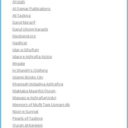
Al Islah
Al Qamar Publications
At-Tazkiya
Darul Ma'arif
Darul Uloom Karachi
Deoband.org
Hadhrat
Idar-a-Ghufran
Idara e Ashrafia Azizia
Ilmgate
In Shaykh's Clothing
Islamic Books City
Khanqah Imdadiya Ashrafiya
Maktaba Maariful Quran
Mawaiz-e-Ashrafia(Urdu)
Memoirs of Mufti Taqi Usmani db
Noor-e-Sunnat
Pearls of Tazkiya
Quran al-Kareem