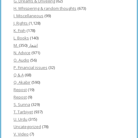
G. Dreams & Unveiling
(62)
H. Whispering & random thoughts
(673)
I. Miscellaneous
(99)
J. Rights
(1,128)
K. Fiqh
(178)
L. Books
(140)
(350)
M. اشعار
N. Advice
(971)
O. Audio
(56)
P. Financial issues
(32)
Q & A
(68)
Q. Akabir
(590)
Repost
(19)
Repost
(9)
S. Sunna
(329)
T. Tarbiyet
(937)
U. Urdu
(315)
Uncategorized
(78)
V. Video
(7)