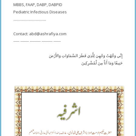
MBBS, FAAP, DABP, DABPID
Pediatric Infectious Diseases
....................................
Contact:
abd@ashrafiya.com
----- ------- --------- --------- ------
إِنِّي وَجَّهْتُ وَجْهِيَ لِلَّذِي فَطَرَ السَّمَاوَاتِ وَالأَرْضَ
حَنِيفًا وَمَا أَنَاْ مِنَ لْمُشْرِكِينَ