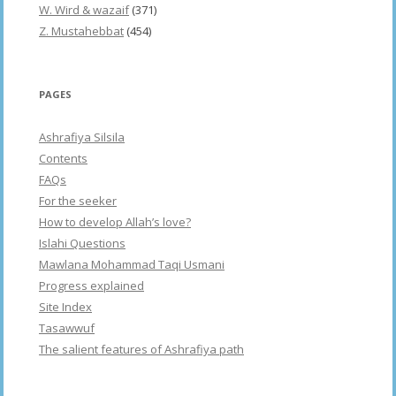
W. Wird & wazaif
(371)
Z. Mustahebbat
(454)
PAGES
Ashrafiya Silsila
Contents
FAQs
For the seeker
How to develop Allah’s love?
Islahi Questions
Mawlana Mohammad Taqi Usmani
Progress explained
Site Index
Tasawwuf
The salient features of Ashrafiya path