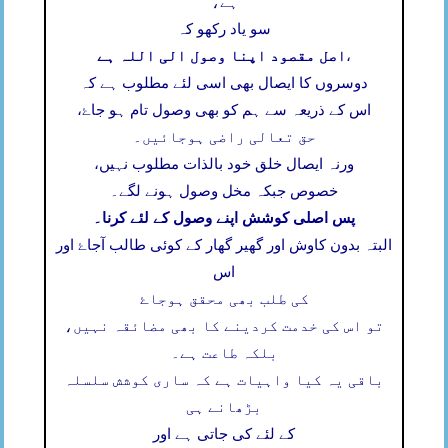
ہے،
سو یاد رکھو کہ
اصل مقصود اپنا وصول الی اللہ ہے
،
دوسروں کا ایصال بھی اسی لئے مطلوب ہے کہ
اس کے ذریعہ سے ہم کو بھی وصول تام ہو جاۓ،
حق تعالی راضی ہوجائیں۔
ورنہ ایصال خلق خود بالذات مطلوب نہیں،
خصوص جبکہ مخل وصول ہونے لگے۔
پس اصلی کوشش اپنے وصول کے لئے کرنا۔
البتہ بدون کاوش اور گھیر گھار کے کوئی طالب آجاۓ اور
اس
کی طلب بھی محقق ہوجاۓ
تو اس کی خدمت کردینے کا بھی مضائقہ نہیں،
بلکہ طاعت ہے۔
باقی یہ کیا واہیات ہے کہ ساری کوشش سلسلہ
بڑھانے ہی
کے لئے کی جاتی ہے اور