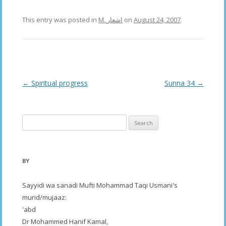
This entry was posted in
M. اشعار
on
August 24, 2007
.
Post
←
Spiritual progress
Sunna 34
→
navigation
Search
for:
BY
Sayyidi wa sanadi Mufti Mohammad Taqi Usmani's
murid/mujaaz:
'abd
Dr Mohammed Hanif Kamal,