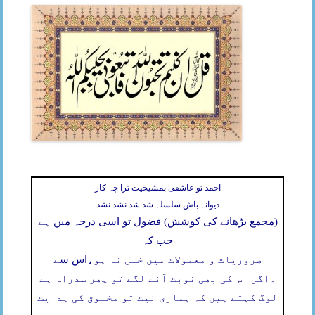
احمد تو عاشقی بمشیخیت ترا چہ کار
دیوانہ باش سلسلہ شد شد نشد نشد
(مجمع بڑھانے کی کوشش) فضول تو اسی درجہ میں ہے
جب کہ
ضروریات و معمولات میں خلل نہ ہو،
اس سے
۔
اگر اس کی بھی نوبت آنے لگے تو پھر سدراہ ہے
لوگ کہتے ہیں کہ ہماری نیت تو مخلوق کی ہدایت