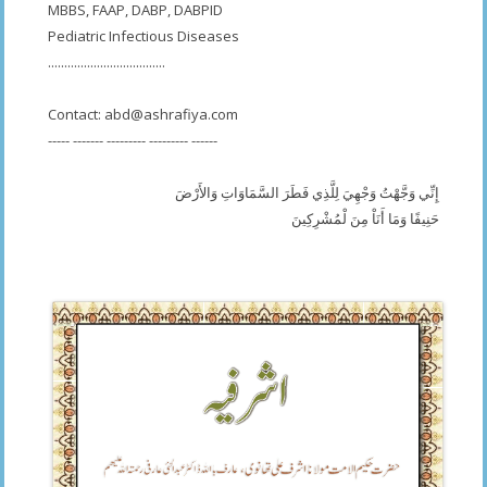
MBBS, FAAP, DABP, DABPID
Pediatric Infectious Diseases
....................................
Contact:
abd@ashrafiya.com
----- ------- --------- --------- ------
إِنِّي وَجَّهْتُ وَجْهِيَ لِلَّذِي فَطَرَ السَّمَاوَاتِ وَالأَرْضَ
حَنِيفًا وَمَا أَنَاْ مِنَ لْمُشْرِكِينَ