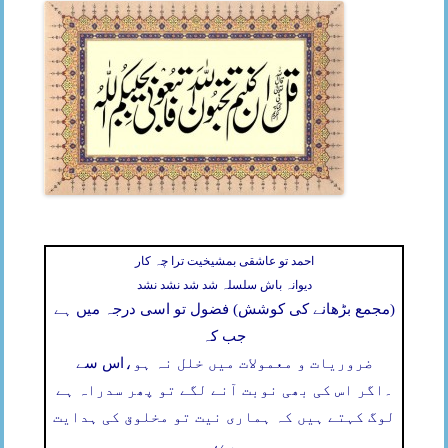
احمد تو عاشقی بمشیخیت ترا چہ کار
دیوانہ باش سلسلہ شد شد نشد نشد
(مجمع بڑھانے کی کوشش) فضول تو اسی درجہ میں ہے
جب کہ
ضروریات و معمولات میں خلل نہ ہو،
اس سے
۔
اگر اس کی بھی نوبت آنے لگے تو پھر سدراہ ہے
لوگ کہتے ہیں کہ ہماری نیت تو مخلوق کی ہدایت
ہے،