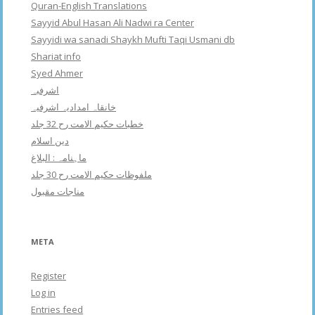
Quran-English Translations
Sayyid Abul Hasan Ali Nadwi ra Center
Sayyidi wa sanadi Shaykh Mufti Taqi Usmani db
Shariat info
Syed Ahmer
اشرفبہ
خانقاہ امدادیہ اشرفیہ
خطبات حکیم الامت رح 32 جلد
دین اسلام
ماہنامہ : البلاغ
ملفوظات حکیم الامت رح 30 جلد
مناجات مقبول
META
Register
Log in
Entries feed