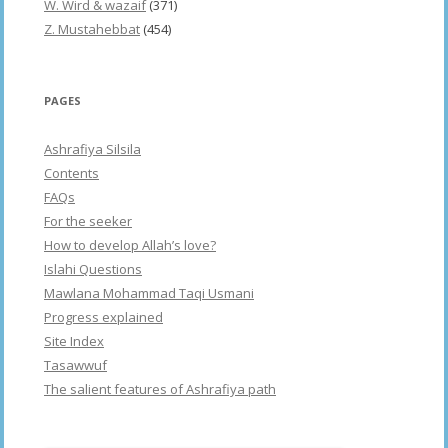
W. Wird & wazaif
(371)
Z. Mustahebbat
(454)
PAGES
Ashrafiya Silsila
Contents
FAQs
For the seeker
How to develop Allah’s love?
Islahi Questions
Mawlana Mohammad Taqi Usmani
Progress explained
Site Index
Tasawwuf
The salient features of Ashrafiya path