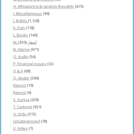
H. Whispering & random thoughts
(673)
I. Miscellaneous
(99)
J. Rights
(1,128)
K. Fiqh
(178)
L. Books
(140)
(350)
M. اشعار
N. Advice
(971)
O. Audio
(56)
P. Financial issues
(32)
Q & A
(68)
Q. Akabir
(590)
Repost
(19)
Repost
(9)
S. Sunna
(329)
T. Tarbiyet
(937)
U. Urdu
(315)
Uncategorized
(78)
V. Video
(7)