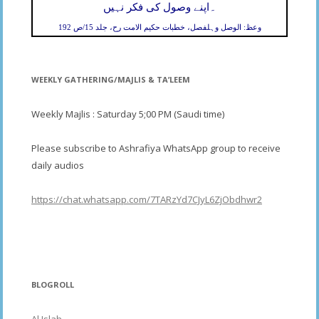
۔
اپنے وصول کی فکر نہیں
وعظ: الوصل وہلفصل، خطبات حکیم الامت رح، جلد 15/ص 192
WEEKLY GATHERING/MAJLIS & TA’LEEM
Weekly Majlis : Saturday 5;00 PM (Saudi time)
Please subscribe to Ashrafiya WhatsApp group to receive
daily audios
https://chat.whatsapp.com/7TARzYd7CJyL6ZjObdhwr2
BLOGROLL