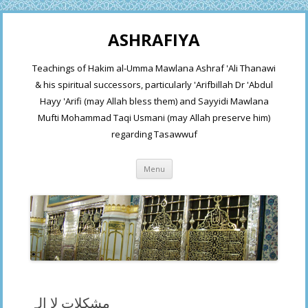
ASHRAFIYA
Teachings of Hakim al-Umma Mawlana Ashraf 'Ali Thanawi
& his spiritual successors, particularly 'Arifbillah Dr 'Abdul
Hayy 'Arifi (may Allah bless them) and Sayyidi Mawlana
Mufti Mohammad Taqi Usmani (may Allah preserve him)
regarding Tasawwuf
Skip
Menu
to
content
مشکلات لا الہ