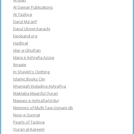
Al Islah
Al Qamar Publications
At-Tazkiya
Darul Ma'arif
Darul Uloom Karachi
Deoband.org
Hadhrat
Idar-a-Ghufran
Idara e Ashrafia Azizia
Ilmgate
In Shaykh's Clothing
Islamic Books City
Khanqah Imdadiya Ashrafiya
Maktaba Maariful Quran
Mawaiz-e-Ashrafia(Urdu)
Memoirs of Mufti Taqi Usmani db
Noor-e-Sunnat
Pearls of Tazkiya
Quran al-Kareem