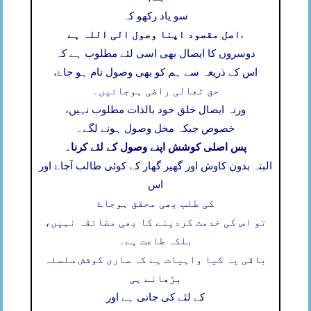
سو یاد رکھو کہ
اصل مقصود اپنا وصول الی اللہ ہے
،
دوسروں کا ایصال بھی اسی لئے مطلوب ہے کہ
اس کے ذریعہ سے ہم کو بھی وصول تام ہو جاۓ،
حق تعالی راضی ہوجائیں۔
ورنہ ایصال خلق خود بالذات مطلوب نہیں،
خصوص جبکہ مخل وصول ہونے لگے۔
پس اصلی کوشش اپنے وصول کے لئے کرنا۔
البتہ بدون کاوش اور گھیر گھار کے کوئی طالب آجاۓ اور
اس
کی طلب بھی محقق ہوجاۓ
تو اس کی خدمت کردینے کا بھی مضائقہ نہیں،
بلکہ طاعت ہے۔
باقی یہ کیا واہیات ہے کہ ساری کوشش سلسلہ
بڑھانے ہی
کے لئے کی جاتی ہے اور