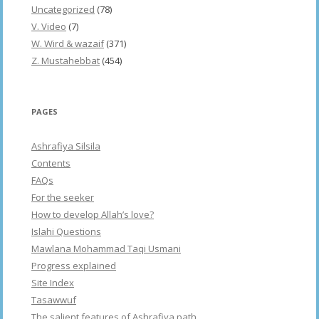
Uncategorized
(78)
V. Video
(7)
W. Wird & wazaif
(371)
Z. Mustahebbat
(454)
PAGES
Ashrafiya Silsila
Contents
FAQs
For the seeker
How to develop Allah’s love?
Islahi Questions
Mawlana Mohammad Taqi Usmani
Progress explained
Site Index
Tasawwuf
The salient features of Ashrafiya path