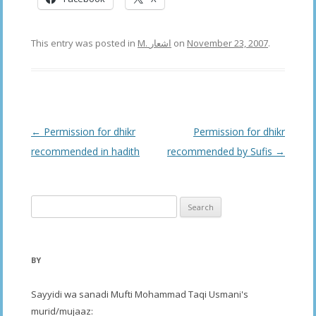
This entry was posted in
M. اشعار
on
November 23, 2007
.
Post
←
Permission for dhikr
Permission for dhikr
navigation
recommended in hadith
recommended by Sufis
→
Search
for:
BY
Sayyidi wa sanadi Mufti Mohammad Taqi Usmani's
murid/mujaaz: