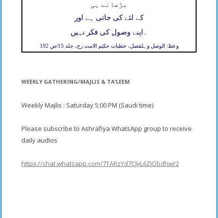
بڑھانے ہی
کے لئے کی جاتی ہے اور
۔
اپنے وصول کی فکر نہیں
وعظ: الوصل وہلفصل، خطبات حکیم الامت رح، جلد 15/ص 192
WEEKLY GATHERING/MAJLIS & TA’LEEM
Weekly Majlis : Saturday 5;00 PM (Saudi time)
Please subscribe to Ashrafiya WhatsApp group to receive
daily audios
https://chat.whatsapp.com/7TARzYd7CJyL6ZjObdhwr2