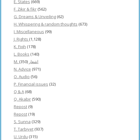
E. States
(669)
F. Zikir & fikr
(562)
G. Dreams & Unveiling
(62)
H. Whispering & random thoughts
(673)
I. Miscellaneous
(99)
J. Rights
(1,128)
K. Fiqh
(178)
L. Books
(140)
(350)
M. اشعار
N. Advice
(971)
O. Audio
(56)
P. Financial issues
(32)
Q & A
(68)
Q. Akabir
(590)
Repost
(9)
Repost
(19)
S. Sunna
(329)
T. Tarbiyet
(937)
U. Urdu
(315)