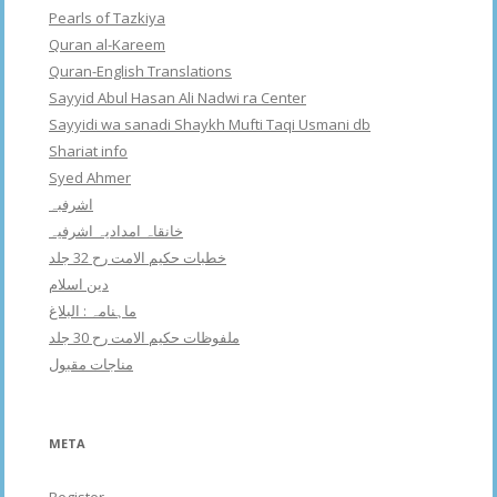
Pearls of Tazkiya
Quran al-Kareem
Quran-English Translations
Sayyid Abul Hasan Ali Nadwi ra Center
Sayyidi wa sanadi Shaykh Mufti Taqi Usmani db
Shariat info
Syed Ahmer
اشرفبہ
خانقاہ امدادیہ اشرفیہ
خطبات حکیم الامت رح 32 جلد
دین اسلام
ماہنامہ : البلاغ
ملفوظات حکیم الامت رح 30 جلد
مناجات مقبول
META