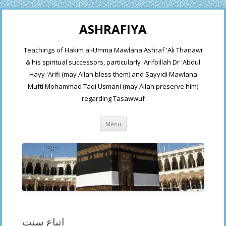
ASHRAFIYA
Teachings of Hakim al-Umma Mawlana Ashraf 'Ali Thanawi
& his spiritual successors, particularly 'Arifbillah Dr 'Abdul
Hayy 'Arifi (may Allah bless them) and Sayyidi Mawlana
Mufti Mohammad Taqi Usmani (may Allah preserve him)
regarding Tasawwuf
Skip
Menu
to
content
اتباع سنت