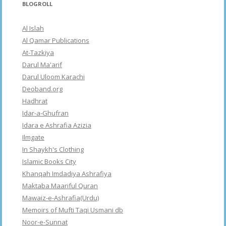
BLOGROLL
Al Islah
Al Qamar Publications
At-Tazkiya
Darul Ma'arif
Darul Uloom Karachi
Deoband.org
Hadhrat
Idar-a-Ghufran
Idara e Ashrafia Azizia
Ilmgate
In Shaykh's Clothing
Islamic Books City
Khanqah Imdadiya Ashrafiya
Maktaba Maariful Quran
Mawaiz-e-Ashrafia(Urdu)
Memoirs of Mufti Taqi Usmani db
Noor-e-Sunnat