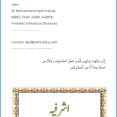
'abd
Dr Mohammed Hanif Kamal,
MBBS, FAAP, DABP, DABPID
Pediatric Infectious Diseases
....................................
Contact:
abd@ashrafiya.com
----- ------- --------- --------- ------
إِنِّي وَجَّهْتُ وَجْهِيَ لِلَّذِي فَطَرَ السَّمَاوَاتِ وَالأَرْضَ
حَنِيفًا وَمَا أَنَاْ مِنَ لْمُشْرِكِينَ