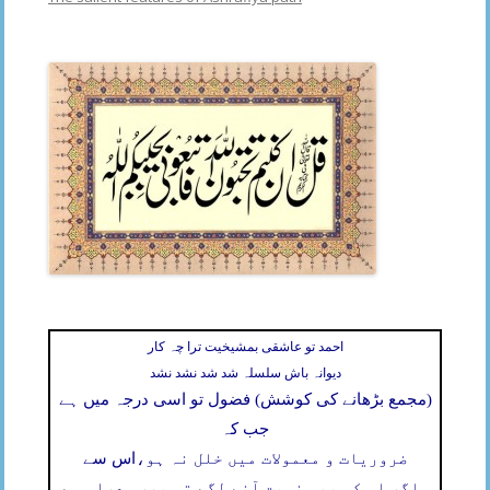
احمد تو عاشقی بمشیخیت ترا چہ کار
دیوانہ باش سلسلہ شد شد نشد نشد
(مجمع بڑھانے کی کوشش) فضول تو اسی درجہ میں ہے
جب کہ
ضروریات و معمولات میں خلل نہ ہو،
اس سے
۔
اگر اس کی بھی نوبت آنے لگے تو پھر سدراہ ہے