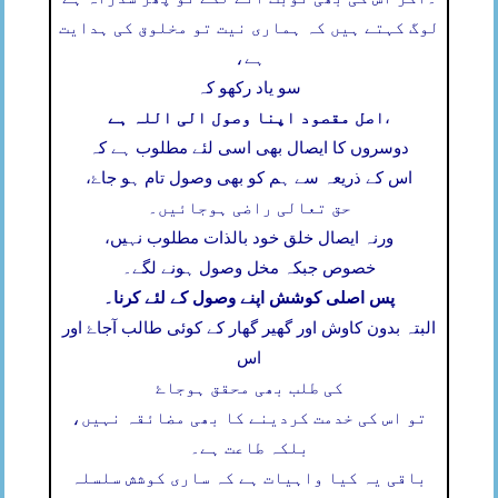
لوگ کہتے ہیں کہ ہماری نیت تو مخلوق کی ہدایت
ہے،
سو یاد رکھو کہ
اصل مقصود اپنا وصول الی اللہ ہے
،
دوسروں کا ایصال بھی اسی لئے مطلوب ہے کہ
اس کے ذریعہ سے ہم کو بھی وصول تام ہو جاۓ،
حق تعالی راضی ہوجائیں۔
ورنہ ایصال خلق خود بالذات مطلوب نہیں،
خصوص جبکہ مخل وصول ہونے لگے۔
پس اصلی کوشش اپنے وصول کے لئے کرنا۔
البتہ بدون کاوش اور گھیر گھار کے کوئی طالب آجاۓ اور
اس
کی طلب بھی محقق ہوجاۓ
تو اس کی خدمت کردینے کا بھی مضائقہ نہیں،
بلکہ طاعت ہے۔
باقی یہ کیا واہیات ہے کہ ساری کوشش سلسلہ