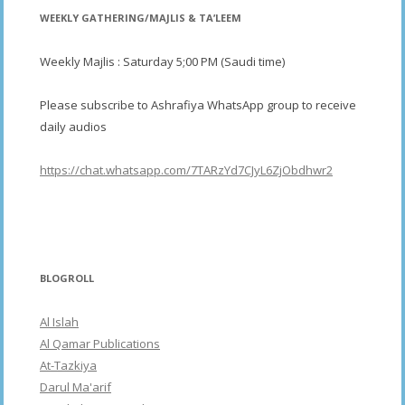
WEEKLY GATHERING/MAJLIS & TA’LEEM
Weekly Majlis : Saturday 5;00 PM (Saudi time)
Please subscribe to Ashrafiya WhatsApp group to receive
daily audios
https://chat.whatsapp.com/7TARzYd7CJyL6ZjObdhwr2
BLOGROLL
Al Islah
Al Qamar Publications
At-Tazkiya
Darul Ma'arif