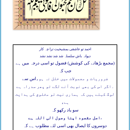
احمد تو عاشقی بمشیخیت ترا چہ کار
دیوانہ باش سلسلہ شد شد نشد نشد
(مجمع بڑھانے کی کوشش) فضول تو اسی درجہ میں ہے
جب کہ
ضروریات و معمولات میں خلل نہ ہو،
اس سے
۔
اگر اس کی بھی نوبت آنے لگے تو پھر سدراہ ہے
لوگ کہتے ہیں کہ ہماری نیت تو مخلوق کی ہدایت
ہے،
سو یاد رکھو کہ
اصل مقصود اپنا وصول الی اللہ ہے
،
دوسروں کا ایصال بھی اسی لئے مطلوب ہے کہ