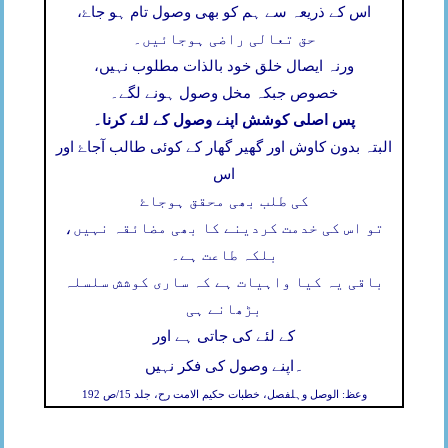
اس کے ذریعہ سے ہم کو بھی وصول تام ہو جاۓ،
حق تعالی راضی ہوجائیں۔
ورنہ ایصال خلق خود بالذات مطلوب نہیں،
خصوص جبکہ مخل وصول ہونے لگے۔
پس اصلی کوشش اپنے وصول کے لئے کرنا۔
البتہ بدون کاوش اور گھیر گھار کے کوئی طالب آجاۓ اور
اس
کی طلب بھی محقق ہوجاۓ
تو اس کی خدمت کردینے کا بھی مضائقہ نہیں،
بلکہ طاعت ہے۔
باقی یہ کیا واہیات ہے کہ ساری کوشش سلسلہ
بڑھانے ہی
کے لئے کی جاتی ہے اور
۔
اپنے وصول کی فکر نہیں
وعظ: الوصل وہلفصل، خطبات حکیم الامت رح، جلد 15/ص 192