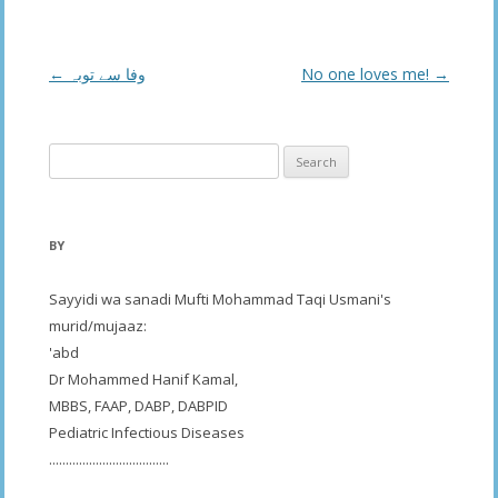
Post
←
وفا سے توبہ
No one loves me!
→
navigation
Search
for:
BY
Sayyidi wa sanadi Mufti Mohammad Taqi Usmani's
murid/mujaaz:
'abd
Dr Mohammed Hanif Kamal,
MBBS, FAAP, DABP, DABPID
Pediatric Infectious Diseases
....................................