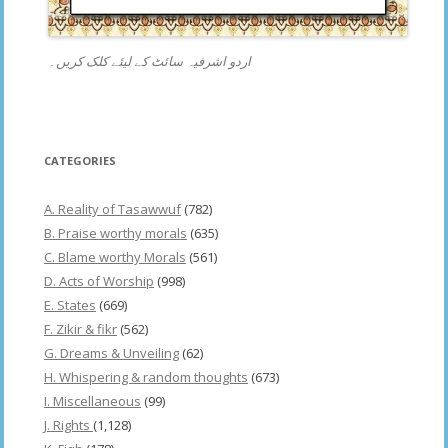
اردو اشرفیہ سائٹ کے لیئے کلک کریں۔
CATEGORIES
A. Reality of Tasawwuf
(782)
B. Praise worthy morals
(635)
C. Blame worthy Morals
(561)
D. Acts of Worship
(998)
E. States
(669)
F. Zikir & fikr
(562)
G. Dreams & Unveiling
(62)
H. Whispering & random thoughts
(673)
I. Miscellaneous
(99)
J. Rights
(1,128)