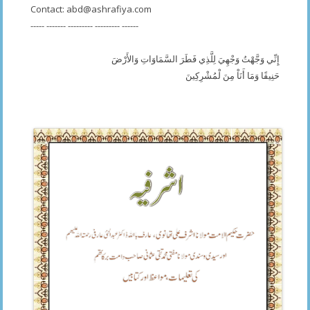
Contact:
abd@ashrafiya.com
----- ------- --------- --------- ------
إِنِّي وَجَّهْتُ وَجْهِيَ لِلَّذِي فَطَرَ السَّمَاوَاتِ وَالأَرْضَ
حَنِيفًا وَمَا أَنَاْ مِنَ لْمُشْرِكِينَ