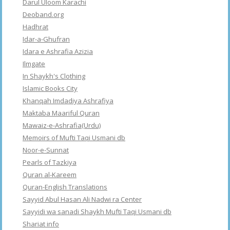
Darul Uloom Karachi
Deoband.org
Hadhrat
Idar-a-Ghufran
Idara e Ashrafia Azizia
Ilmgate
In Shaykh's Clothing
Islamic Books City
Khanqah Imdadiya Ashrafiya
Maktaba Maariful Quran
Mawaiz-e-Ashrafia(Urdu)
Memoirs of Mufti Taqi Usmani db
Noor-e-Sunnat
Pearls of Tazkiya
Quran al-Kareem
Quran-English Translations
Sayyid Abul Hasan Ali Nadwi ra Center
Sayyidi wa sanadi Shaykh Mufti Taqi Usmani db
Shariat info