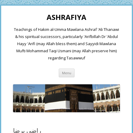
ASHRAFIYA
Teachings of Hakim al-Umma Mawlana Ashraf 'Ali Thanawi
& his spiritual successors, particularly 'Arifbillah Dr 'Abdul
Hayy 'Arifi (may Allah bless them) and Sayyidi Mawlana
Mufti Mohammad Taqi Usmani (may Allah preserve him)
regarding Tasawwuf
Skip
Menu
to
content
راضی برضا