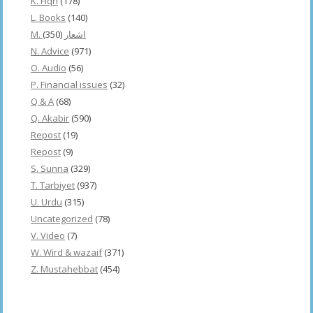
K. Fiqh
(178)
L. Books
(140)
(350)
M. اشعار
N. Advice
(971)
O. Audio
(56)
P. Financial issues
(32)
Q & A
(68)
Q. Akabir
(590)
Repost
(19)
Repost
(9)
S. Sunna
(329)
T. Tarbiyet
(937)
U. Urdu
(315)
Uncategorized
(78)
V. Video
(7)
W. Wird & wazaif
(371)
Z. Mustahebbat
(454)