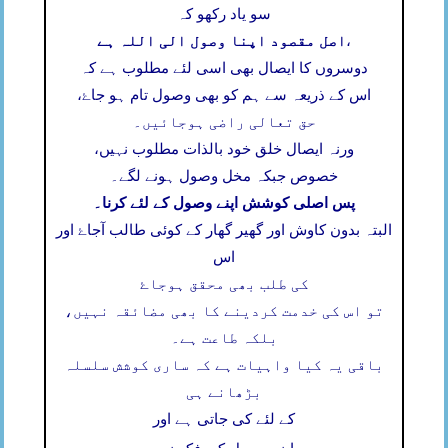
سو یاد رکھو کہ
اصل مقصود اپنا وصول الی اللہ ہے
،
دوسروں کا ایصال بھی اسی لئے مطلوب ہے کہ
اس کے ذریعہ سے ہم کو بھی وصول تام ہو جاۓ،
حق تعالی راضی ہوجائیں۔
ورنہ ایصال خلق خود بالذات مطلوب نہیں،
خصوص جبکہ مخل وصول ہونے لگے۔
پس اصلی کوشش اپنے وصول کے لئے کرنا۔
البتہ بدون کاوش اور گھیر گھار کے کوئی طالب آجاۓ اور
اس
کی طلب بھی محقق ہوجاۓ
تو اس کی خدمت کردینے کا بھی مضائقہ نہیں،
بلکہ طاعت ہے۔
باقی یہ کیا واہیات ہے کہ ساری کوشش سلسلہ
بڑھانے ہی
کے لئے کی جاتی ہے اور