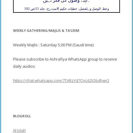
۔
اپنے وصول کی فکر نہیں
وعظ: الوصل وہلفصل، خطبات حکیم الامت رح، جلد 15/ص 192
WEEKLY GATHERING/MAJLIS & TA’LEEM
Weekly Majlis : Saturday 5;00 PM (Saudi time)
Please subscribe to Ashrafiya WhatsApp group to receive
daily audios
https://chat.whatsapp.com/7TARzYd7CJyL6ZjObdhwr2
BLOGROLL
Al Islah