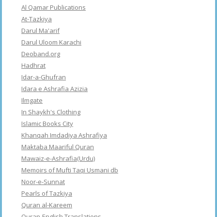
Al Qamar Publications
At-Tazkiya
Darul Ma'arif
Darul Uloom Karachi
Deoband.org
Hadhrat
Idar-a-Ghufran
Idara e Ashrafia Azizia
Ilmgate
In Shaykh's Clothing
Islamic Books City
Khanqah Imdadiya Ashrafiya
Maktaba Maariful Quran
Mawaiz-e-Ashrafia(Urdu)
Memoirs of Mufti Taqi Usmani db
Noor-e-Sunnat
Pearls of Tazkiya
Quran al-Kareem
Quran-English Translations