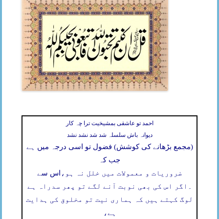
احمد تو عاشقی بمشیخیت ترا چہ کار
دیوانہ باش سلسلہ شد شد نشد نشد
(مجمع بڑھانے کی کوشش) فضول تو اسی درجہ میں ہے
جب کہ
ضروریات و معمولات میں خلل نہ ہو،
اس سے
۔
اگر اس کی بھی نوبت آنے لگے تو پھر سدراہ ہے
لوگ کہتے ہیں کہ ہماری نیت تو مخلوق کی ہدایت
ہے،