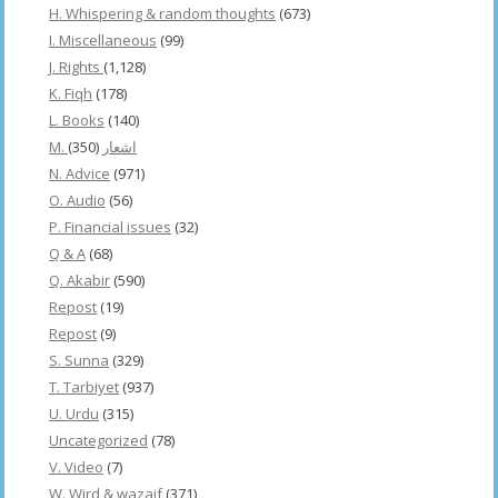
H. Whispering & random thoughts
(673)
I. Miscellaneous
(99)
J. Rights
(1,128)
K. Fiqh
(178)
L. Books
(140)
(350)
M. اشعار
N. Advice
(971)
O. Audio
(56)
P. Financial issues
(32)
Q & A
(68)
Q. Akabir
(590)
Repost
(19)
Repost
(9)
S. Sunna
(329)
T. Tarbiyet
(937)
U. Urdu
(315)
Uncategorized
(78)
V. Video
(7)
W. Wird & wazaif
(371)