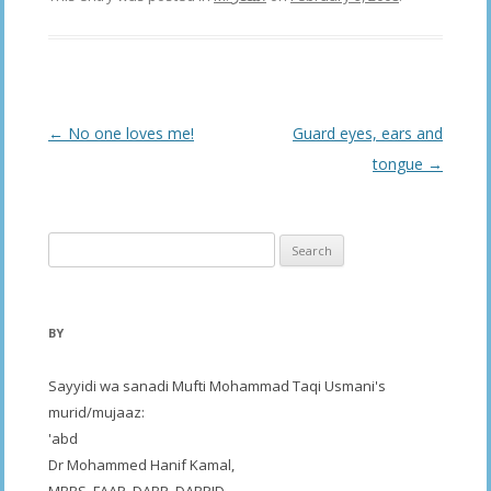
Post
←
No one loves me!
Guard eyes, ears and
navigation
tongue
→
Search
for:
BY
Sayyidi wa sanadi Mufti Mohammad Taqi Usmani's
murid/mujaaz:
'abd
Dr Mohammed Hanif Kamal,
MBBS, FAAP, DABP, DABPID