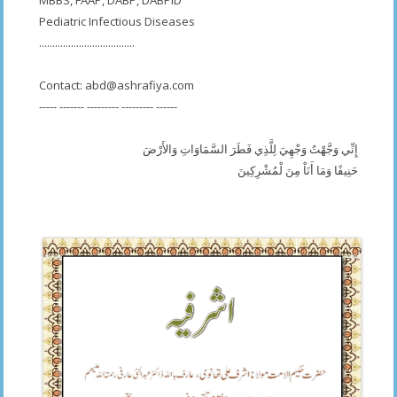
Pediatric Infectious Diseases
....................................
Contact:
abd@ashrafiya.com
----- ------- --------- --------- ------
إِنِّي وَجَّهْتُ وَجْهِيَ لِلَّذِي فَطَرَ السَّمَاوَاتِ وَالأَرْضَ
حَنِيفًا وَمَا أَنَاْ مِنَ لْمُشْرِكِينَ