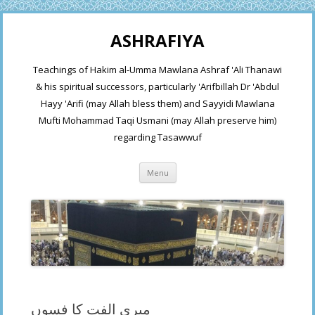
ASHRAFIYA
Teachings of Hakim al-Umma Mawlana Ashraf 'Ali Thanawi
& his spiritual successors, particularly 'Arifbillah Dr 'Abdul
Hayy 'Arifi (may Allah bless them) and Sayyidi Mawlana
Mufti Mohammad Taqi Usmani (may Allah preserve him)
regarding Tasawwuf
Skip
Menu
to
content
میری الفت کا فسوں