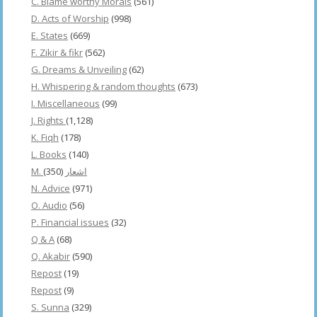
C. Blame worthy Morals
(561)
D. Acts of Worship
(998)
E. States
(669)
F. Zikir & fikr
(562)
G. Dreams & Unveiling
(62)
H. Whispering & random thoughts
(673)
I. Miscellaneous
(99)
J. Rights
(1,128)
K. Fiqh
(178)
L. Books
(140)
(350)
M. اشعار
N. Advice
(971)
O. Audio
(56)
P. Financial issues
(32)
Q & A
(68)
Q. Akabir
(590)
Repost
(19)
Repost
(9)
S. Sunna
(329)