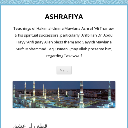
ASHRAFIYA
Teachings of Hakim al-Umma Mawlana Ashraf 'Ali Thanawi
& his spiritual successors, particularly 'Arifbillah Dr 'Abdul
Hayy 'Arifi (may Allah bless them) and Sayyidi Mawlana
Mufti Mohammad Taqi Usmani (may Allah preserve him)
regarding Tasawwuf
Skip
Menu
to
content
قطع راہ عشق