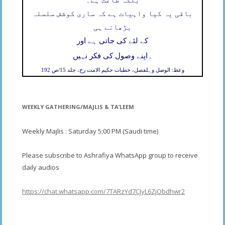
بلکہ طاعت ہے۔
باقی یہ کیا واہیات ہے کہ ساری کوشش سلسلہ
بڑھانے ہی
کے لئے کی جاتی ہے اور
۔
اپنے وصول کی فکر نہیں
وعظ: الوصل وہلفصل، خطبات حکیم الامت رح، جلد 15/ص 192
WEEKLY GATHERING/MAJLIS & TA’LEEM
Weekly Majlis : Saturday 5;00 PM (Saudi time)
Please subscribe to Ashrafiya WhatsApp group to receive
daily audios
https://chat.whatsapp.com/7TARzYd7CJyL6ZjObdhwr2