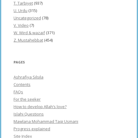
T. Tarbiyet
(937)
U. Urdu
(315)
Uncategorized
(78)
V. Video
(7)
W. Wird & wazaif
(371)
Z. Mustahebbat
(454)
PAGES
Ashrafiya Silsila
Contents
FAQs
For the seeker
How to develop Allah’s love?
Islahi Questions
Mawlana Mohammad Taqi Usmani
Progress explained
Site Index