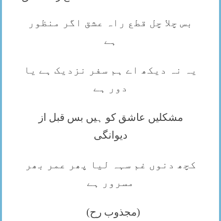
بس چلا چل قطع راہ عشق اگر منظور
ہے
یہ نہ دیکھ اے ہم سفر نزدیک ہے یا
دور ہے
مشکلیں عاشق کو ہیں بس قبل از
دیوانگی
کچھ دنوں غم سہہ لیا پھر عمر بھر
مسرور ہے
(مجذوب رح)