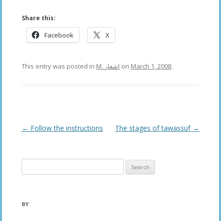
Share this:
Facebook
X
This entry was posted in
M. اشعار
on
March 1, 2008
.
Post
←
Follow the instructions
The stages of tawassuf
→
navigation
Search
for:
BY