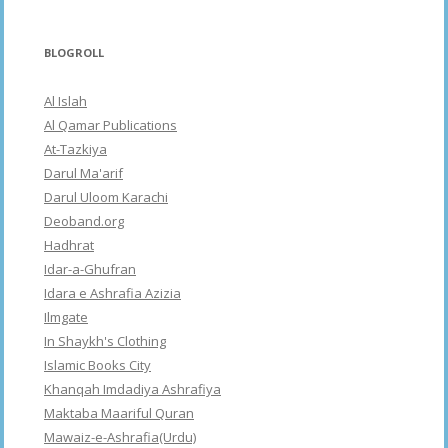
BLOGROLL
Al Islah
Al Qamar Publications
At-Tazkiya
Darul Ma'arif
Darul Uloom Karachi
Deoband.org
Hadhrat
Idar-a-Ghufran
Idara e Ashrafia Azizia
Ilmgate
In Shaykh's Clothing
Islamic Books City
Khanqah Imdadiya Ashrafiya
Maktaba Maariful Quran
Mawaiz-e-Ashrafia(Urdu)