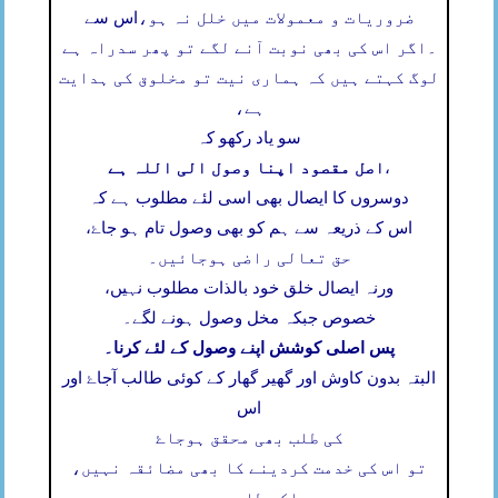
ضروریات و معمولات میں خلل نہ ہو،
اس سے
۔
اگر اس کی بھی نوبت آنے لگے تو پھر سدراہ ہے
لوگ کہتے ہیں کہ ہماری نیت تو مخلوق کی ہدایت
ہے،
سو یاد رکھو کہ
اصل مقصود اپنا وصول الی اللہ ہے
،
دوسروں کا ایصال بھی اسی لئے مطلوب ہے کہ
اس کے ذریعہ سے ہم کو بھی وصول تام ہو جاۓ،
حق تعالی راضی ہوجائیں۔
ورنہ ایصال خلق خود بالذات مطلوب نہیں،
خصوص جبکہ مخل وصول ہونے لگے۔
پس اصلی کوشش اپنے وصول کے لئے کرنا۔
البتہ بدون کاوش اور گھیر گھار کے کوئی طالب آجاۓ اور
اس
کی طلب بھی محقق ہوجاۓ
تو اس کی خدمت کردینے کا بھی مضائقہ نہیں،