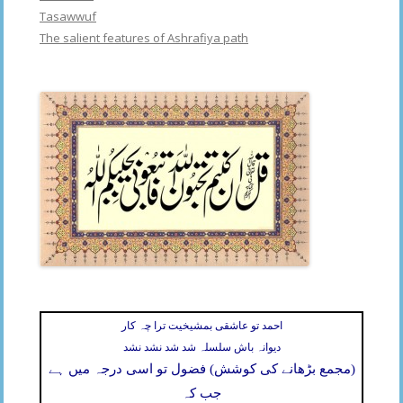
Tasawwuf
The salient features of Ashrafiya path
احمد تو عاشقی بمشیخیت ترا چہ کار
دیوانہ باش سلسلہ شد شد نشد نشد
(مجمع بڑھانے کی کوشش) فضول تو اسی درجہ میں ہے
جب کہ