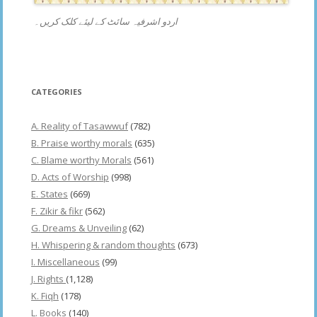
اردو اشرفیہ سائٹ کے لیئے کلک کریں۔
CATEGORIES
A. Reality of Tasawwuf
(782)
B. Praise worthy morals
(635)
C. Blame worthy Morals
(561)
D. Acts of Worship
(998)
E. States
(669)
F. Zikir & fikr
(562)
G. Dreams & Unveiling
(62)
H. Whispering & random thoughts
(673)
I. Miscellaneous
(99)
J. Rights
(1,128)
K. Fiqh
(178)
L. Books
(140)