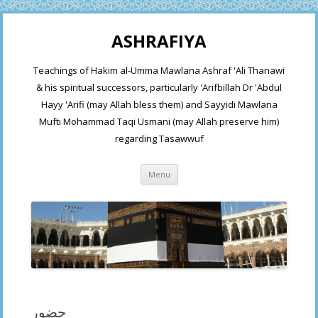
ASHRAFIYA
Teachings of Hakim al-Umma Mawlana Ashraf 'Ali Thanawi
& his spiritual successors, particularly 'Arifbillah Dr 'Abdul
Hayy 'Arifi (may Allah bless them) and Sayyidi Mawlana
Mufti Mohammad Taqi Usmani (may Allah preserve him)
regarding Tasawwuf
Skip
Menu
to
content
حضور