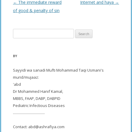
Post
←
The immediate reward
Internet and haya
→
navigation
of good & penalty of sin
Search
for:
BY
Sayyidi wa sanadi Mufti Mohammad Taqi Usmani's
murid/mujaaz:
'abd
Dr Mohammed Hanif Kamal,
MBBS, FAAP, DABP, DABPID
Pediatric Infectious Diseases
....................................
Contact:
abd@ashrafiya.com