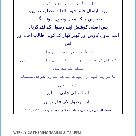
حق تعالی راضی ہوجائیں۔
ورنہ ایصال خلق خود بالذات مطلوب نہیں،
خصوص جبکہ مخل وصول ہونے لگے۔
پس اصلی کوشش اپنے وصول کے لئے کرنا۔
البتہ بدون کاوش اور گھیر گھار کے کوئی طالب آجاۓ اور
اس
کی طلب بھی محقق ہوجاۓ
تو اس کی خدمت کردینے کا بھی مضائقہ نہیں،
بلکہ طاعت ہے۔
باقی یہ کیا واہیات ہے کہ ساری کوشش سلسلہ
بڑھانے ہی
کے لئے کی جاتی ہے اور
۔
اپنے وصول کی فکر نہیں
وعظ: الوصل وہلفصل، خطبات حکیم الامت رح، جلد 15/ص 192
WEEKLY GATHERING/MAJLIS & TA’LEEM