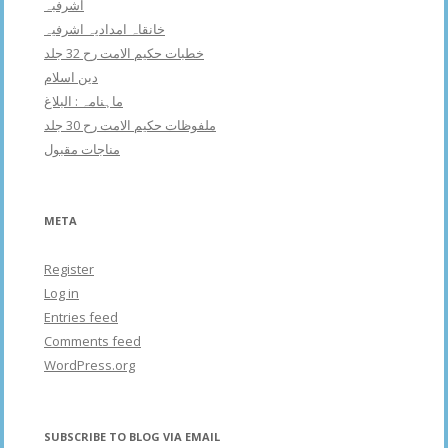
اشرفبہ
خانقاہ امدادیہ اشرفیہ
خطبات حکیم الامت رح 32 جلد
دین اسلام
ماہنامہ : البلاغ
ملفوظات حکیم الامت رح 30 جلد
مناجات مقبول
META
Register
Log in
Entries feed
Comments feed
WordPress.org
SUBSCRIBE TO BLOG VIA EMAIL