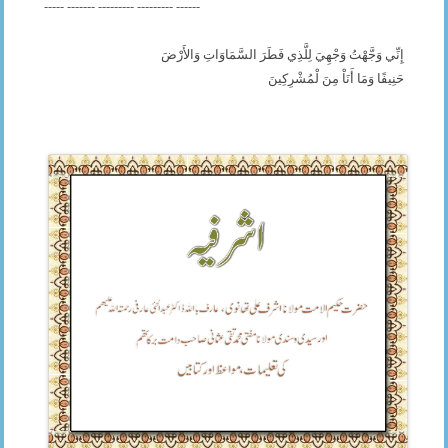
----- ------- --------- --------- ------
إِنِّي وَجَّهْتُ وَجْهِيَ لِلَّذِي فَطَرَ السَّمَاوَاتِ وَالأَرْضَ
حَنِيفًا وَمَا أَنَاْ مِنَ لْمُشْرِكِينَ