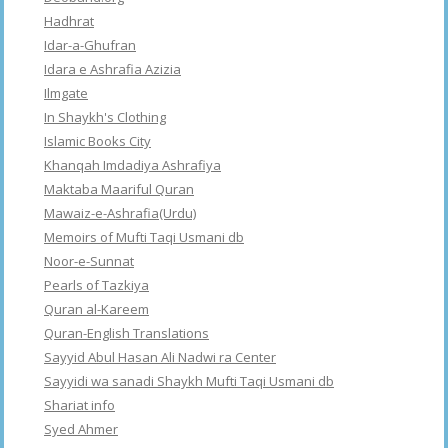
Hadhrat
Idar-a-Ghufran
Idara e Ashrafia Azizia
Ilmgate
In Shaykh's Clothing
Islamic Books City
Khanqah Imdadiya Ashrafiya
Maktaba Maariful Quran
Mawaiz-e-Ashrafia(Urdu)
Memoirs of Mufti Taqi Usmani db
Noor-e-Sunnat
Pearls of Tazkiya
Quran al-Kareem
Quran-English Translations
Sayyid Abul Hasan Ali Nadwi ra Center
Sayyidi wa sanadi Shaykh Mufti Taqi Usmani db
Shariat info
Syed Ahmer