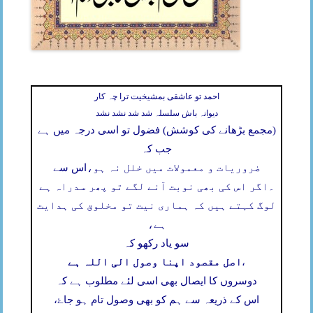
احمد تو عاشقی بمشیخیت ترا چہ کار
دیوانہ باش سلسلہ شد شد نشد نشد
(مجمع بڑھانے کی کوشش) فضول تو اسی درجہ میں ہے
جب کہ
ضروریات و معمولات میں خلل نہ ہو،
اس سے
۔
اگر اس کی بھی نوبت آنے لگے تو پھر سدراہ ہے
لوگ کہتے ہیں کہ ہماری نیت تو مخلوق کی ہدایت
ہے،
سو یاد رکھو کہ
اصل مقصود اپنا وصول الی اللہ ہے
،
دوسروں کا ایصال بھی اسی لئے مطلوب ہے کہ
اس کے ذریعہ سے ہم کو بھی وصول تام ہو جاۓ،