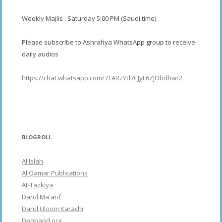
Weekly Majlis : Saturday 5;00 PM (Saudi time)
Please subscribe to Ashrafiya WhatsApp group to receive
daily audios
https://chat.whatsapp.com/7TARzYd7CJyL6ZjObdhwr2
BLOGROLL
Al Islah
Al Qamar Publications
At-Tazkiya
Darul Ma'arif
Darul Uloom Karachi
Deoband.org