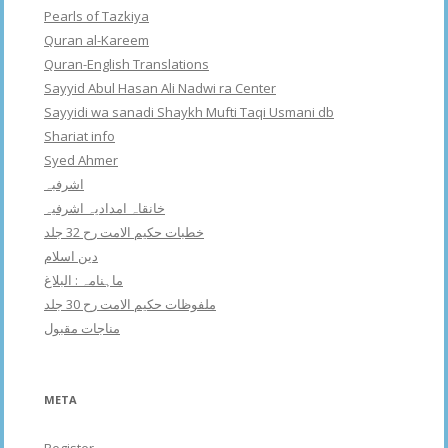
Pearls of Tazkiya
Quran al-Kareem
Quran-English Translations
Sayyid Abul Hasan Ali Nadwi ra Center
Sayyidi wa sanadi Shaykh Mufti Taqi Usmani db
Shariat info
Syed Ahmer
اشرفبہ
خانقاہ امدادیہ اشرفیہ
خطبات حکیم الامت رح 32 جلد
دین اسلام
ماہنامہ : البلاغ
ملفوظات حکیم الامت رح 30 جلد
مناجات مقبول
META