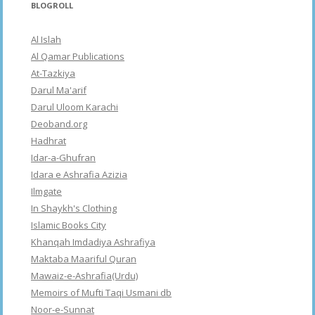
BLOGROLL
Al Islah
Al Qamar Publications
At-Tazkiya
Darul Ma'arif
Darul Uloom Karachi
Deoband.org
Hadhrat
Idar-a-Ghufran
Idara e Ashrafia Azizia
Ilmgate
In Shaykh's Clothing
Islamic Books City
Khanqah Imdadiya Ashrafiya
Maktaba Maariful Quran
Mawaiz-e-Ashrafia(Urdu)
Memoirs of Mufti Taqi Usmani db
Noor-e-Sunnat