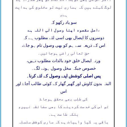
لوگ کہتے ہیں کہ ہماری نیت تو مخلوق کی ہدایت
ہے،
سو یاد رکھو کہ
اصل مقصود اپنا وصول الی اللہ ہے
،
دوسروں کا ایصال بھی اسی لئے مطلوب ہے کہ
اس کے ذریعہ سے ہم کو بھی وصول تام ہو جاۓ،
حق تعالی راضی ہوجائیں۔
ورنہ ایصال خلق خود بالذات مطلوب نہیں،
خصوص جبکہ مخل وصول ہونے لگے۔
پس اصلی کوشش اپنے وصول کے لئے کرنا۔
البتہ بدون کاوش اور گھیر گھار کے کوئی طالب آجاۓ اور
اس
کی طلب بھی محقق ہوجاۓ
تو اس کی خدمت کردینے کا بھی مضائقہ نہیں،
بلکہ طاعت ہے۔
باقی یہ کیا واہیات ہے کہ ساری کوشش سلسلہ