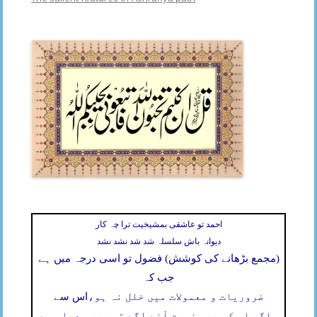
احمد تو عاشقی بمشیخیت ترا چہ کار
دیوانہ باش سلسلہ شد شد نشد نشد
(مجمع بڑھانے کی کوشش) فضول تو اسی درجہ میں ہے
جب کہ
ضروریات و معمولات میں خلل نہ ہو،
اس سے
۔
اگر اس کی بھی نوبت آنے لگے تو پھر سدراہ ہے