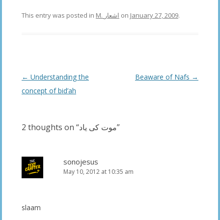
This entry was posted in
M. اشعار
on
January 27, 2009
.
Post
←
Understanding the
Beaware of Nafs
→
navigation
concept of bid’ah
2 thoughts on “
موت کی یاد
”
sonojesus
May 10, 2012 at 10:35 am
slaam