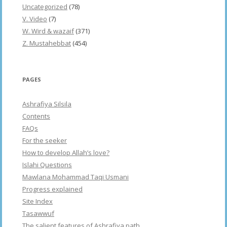
Uncategorized
(78)
V. Video
(7)
W. Wird & wazaif
(371)
Z. Mustahebbat
(454)
PAGES
Ashrafiya Silsila
Contents
FAQs
For the seeker
How to develop Allah’s love?
Islahi Questions
Mawlana Mohammad Taqi Usmani
Progress explained
Site Index
Tasawwuf
The salient features of Ashrafiya path