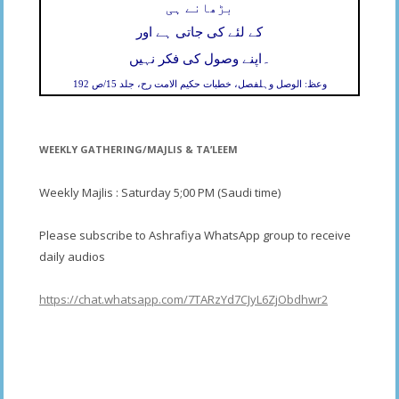
بڑھانے ہی
کے لئے کی جاتی ہے اور
۔
اپنے وصول کی فکر نہیں
وعظ: الوصل وہلفصل، خطبات حکیم الامت رح، جلد 15/ص 192
WEEKLY GATHERING/MAJLIS & TA’LEEM
Weekly Majlis : Saturday 5;00 PM (Saudi time)
Please subscribe to Ashrafiya WhatsApp group to receive
daily audios
https://chat.whatsapp.com/7TARzYd7CJyL6ZjObdhwr2