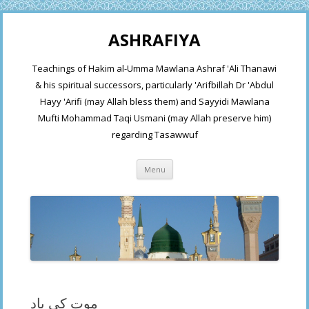
ASHRAFIYA
Teachings of Hakim al-Umma Mawlana Ashraf 'Ali Thanawi
& his spiritual successors, particularly 'Arifbillah Dr 'Abdul
Hayy 'Arifi (may Allah bless them) and Sayyidi Mawlana
Mufti Mohammad Taqi Usmani (may Allah preserve him)
regarding Tasawwuf
Skip
Menu
to
content
موت کی یاد