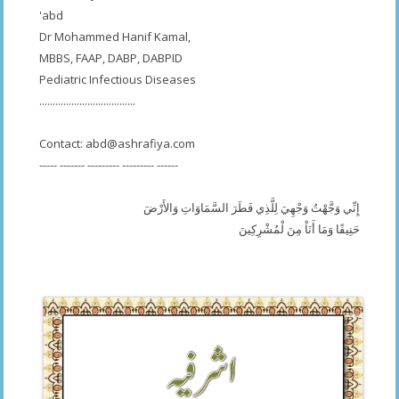
'abd
Dr Mohammed Hanif Kamal,
MBBS, FAAP, DABP, DABPID
Pediatric Infectious Diseases
....................................
Contact:
abd@ashrafiya.com
----- ------- --------- --------- ------
إِنِّي وَجَّهْتُ وَجْهِيَ لِلَّذِي فَطَرَ السَّمَاوَاتِ وَالأَرْضَ
حَنِيفًا وَمَا أَنَاْ مِنَ لْمُشْرِكِينَ