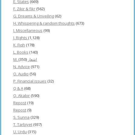
E. States
(669)
F. Zikir & fikr
(562)
G. Dreams & Unveiling
(62)
H. Whispering & random thoughts
(673)
I. Miscellaneous
(99)
J. Rights
(1,128)
K. Fiqh
(178)
L. Books
(140)
(350)
M. اشعار
N. Advice
(971)
O. Audio
(56)
P. Financial issues
(32)
Q & A
(68)
Q. Akabir
(590)
Repost
(19)
Repost
(9)
S. Sunna
(329)
T. Tarbiyet
(937)
U. Urdu
(315)