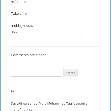
reference.
Take care.
muhtaj e dua,
‘abd
Comments are closed.
Search
for:
BY
Sayyidi wa sanadi Mufti Mohammad Taqi Usmani's
murid/mujaaz: