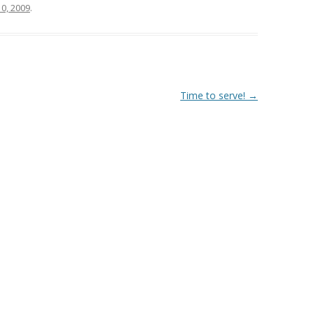
10, 2009
.
Time to serve!
→