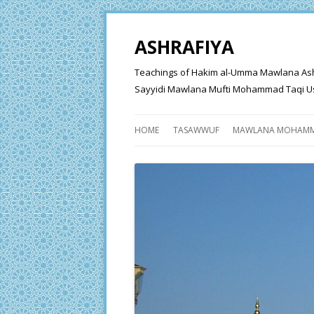
ASHRAFIYA
Teachings of Hakim al-Umma Mawlana Ashraf 
Sayyidi Mawlana Mufti Mohammad Taqi Us
HOME
TASAWWUF
MAWLANA MOHAMM