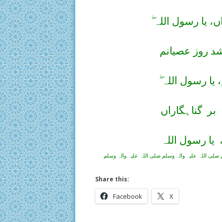
ں، یا رسول اللہ
د روز عصیانم
، یا رسول اللہ
بر
گناہگاراں
ں
یا رسول اللہ
 صلی اللہ علیہ والہ وسلم صلی اللہ علیہ والہ وسلم
Share this:
Facebook
X