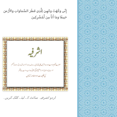
إِنِّي وَجَّهْتُ وَجْهِيَ لِلَّذِي فَطَرَ السَّمَاوَاتِ وَالأَرْضَ
حَنِيفًا وَمَا أَنَاْ مِنَ لْمُشْرِكِينَ
اردو اشرفیہ سائٹ کے لیئے کلک کریں۔