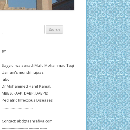
Search
for:
BY
Sayyidi wa sanadi Mufti Mohammad Taqi
Usmani's murid/mujaaz:
'abd
Dr Mohammed Hanif Kamal,
MBBS, FAAP, DABP, DABPID
Pediatric Infectious Diseases
....................................
Contact:
abd@ashrafiya.com
----- ------- --------- --------- ------