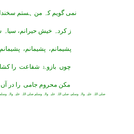
نمی گویم کہ من ہستم سخندا ۖ
ز کردہ خیش حیرانم، سیاہ ش
پشیمانم،
پشیمانم،
پشیمانم ۖ
چوں
بازوۓ
شفاعت
را کشا
مکن محروم جامی
را در آ،
صلی اللہ علیہ والہ وسلم، صلی اللہ علیہ والہ وسلم صلی اللہ علیہ والہ وسلم