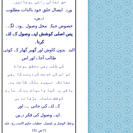
حق تعالی راضی ہوجائیں۔
ورنہ ایصال خلق خود بالذات مطلوب
نہیں،
خصوص جبکہ مخل وصول ہونے لگے۔
پس اصلی کوشش اپنے وصول کے لئے
کرنا۔
البتہ بدون کاوش اور گھیر گھار کے کوئی
طالب آجاۓ اور اس
کی طلب بھی محقق ہوجاۓ
تو اس کی خدمت کردینے کا بھی
مضائقہ نہیں، بلکہ طاعت ہے۔
باقی یہ کیا واہیات ہے کہ ساری
کوشش سلسلہ بڑھانے ہی
کے لئے کی جاتی ہے اور
۔
اپنے وصول کی فکر نہیں
وعظ: الوصل وہلفصل، خطبات حکیم الامت رح، جلد
15/ص 192