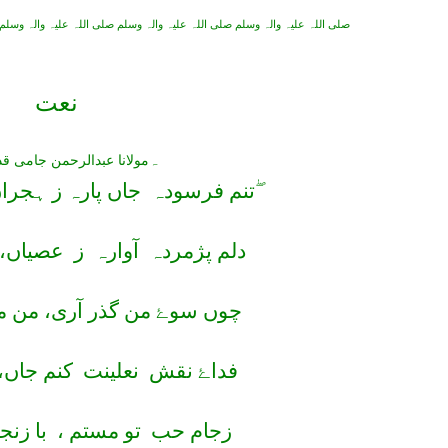
صلی اللہ علیہ والہ وسلم صلی اللہ علیہ والہ وسلم صلی اللہ علیہ والہ وسلم
نعت
ہ
مولانا عبدالرحمن جامی 
تنم فرسودہ
جاں پارہ ز ہجراں
دلم پژمردہ
آوارہ
ز
عصیاں،
چوں سوۓ من گذر آری، من مس
فداۓ نقش
نعلینت
کنم جاں،
زجام حب
تو مستم ،
با زنج