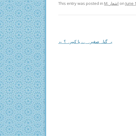
This entry was posted in
M. اشعار
on
June 
Post
←
یہ گناہ صغیرہ ہے یا کبیرہ ؟
navigation