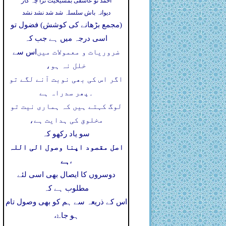
احمد تو عاشقی بمشیخیت ترا چہ کار
دیوانہ باش سلسلہ شد شد نشد نشد
(مجمع بڑھانے کی کوشش) فضول تو
اسی درجہ میں ہے جب کہ
ضروریات و معمولات میں
اس سے
خلل نہ ہو،
اگر اس کی بھی نوبت آنے لگے تو
۔
پھر سدراہ ہے
لوگ کہتے ہیں کہ ہماری نیت تو
مخلوق کی ہدایت ہے،
سو یاد رکھو کہ
اصل مقصود اپنا وصول الی اللہ
ہے
،
دوسروں کا ایصال بھی اسی لئے
مطلوب ہے کہ
اس کے ذریعہ سے ہم کو بھی وصول تام
ہو جاۓ،