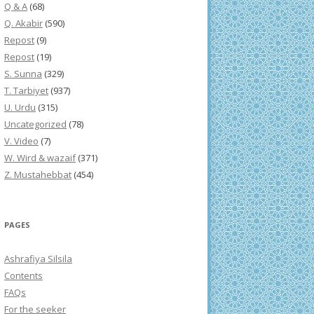
Q & A
(68)
Q. Akabir
(590)
Repost
(9)
Repost
(19)
S. Sunna
(329)
T. Tarbiyet
(937)
U. Urdu
(315)
Uncategorized
(78)
V. Video
(7)
W. Wird & wazaif
(371)
Z. Mustahebbat
(454)
PAGES
Ashrafiya Silsila
Contents
FAQs
For the seeker