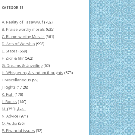
CATEGORIES
A. Reality of Tasawwuf
(782)
B. Praise worthy morals
(635)
C. Blame worthy Morals
(561)
D. Acts of Worship
(998)
E. States
(669)
F. Zikir & fikr
(562)
G. Dreams & Unveiling
(62)
H. Whispering & random thoughts
(673)
I. Miscellaneous
(99)
J. Rights
(1,128)
K. Fiqh
(178)
L. Books
(140)
(350)
M. اشعار
N. Advice
(971)
O. Audio
(56)
P. Financial issues
(32)