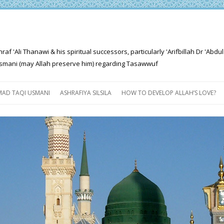
'Ali Thanawi & his spiritual successors, particularly 'Arifbillah Dr 'Abdul
mani (may Allah preserve him) regarding Tasawwuf
Skip
to
AD TAQI USMANI
ASHRAFIYA SILSILA
HOW TO DEVELOP ALLAH’S LOVE?
content
THE SALIENT FEATURES OF
ASHRAFIYA PATH
FOR THE SEEKER
PROGRESS EXPLAINED