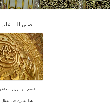
ssenger صلی اللہ علیہ وسلم
تعصی الرسول وانت تظھ
ھذا العمری فی الفعال ب