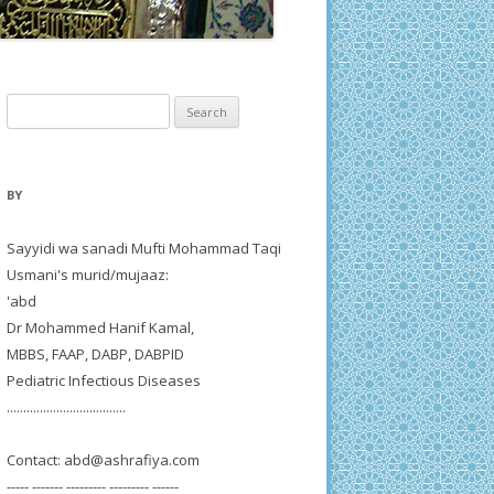
Search
for:
BY
Sayyidi wa sanadi Mufti Mohammad Taqi
Usmani's murid/mujaaz:
'abd
Dr Mohammed Hanif Kamal,
MBBS, FAAP, DABP, DABPID
Pediatric Infectious Diseases
....................................
Contact:
abd@ashrafiya.com
----- ------- --------- --------- ------