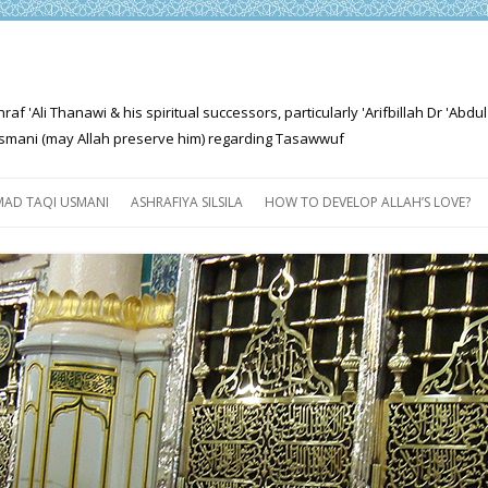
'Ali Thanawi & his spiritual successors, particularly 'Arifbillah Dr 'Abdul
mani (may Allah preserve him) regarding Tasawwuf
Skip
to
AD TAQI USMANI
ASHRAFIYA SILSILA
HOW TO DEVELOP ALLAH’S LOVE?
content
THE SALIENT FEATURES OF
ASHRAFIYA PATH
FOR THE SEEKER
PROGRESS EXPLAINED