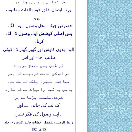
حق تعالی راضی ہوجائیں۔
ورنہ ایصال خلق خود بالذات مطلوب
نہیں،
خصوص جبکہ مخل وصول ہونے لگے۔
پس اصلی کوشش اپنے وصول کے لئے
کرنا۔
البتہ بدون کاوش اور گھیر گھار کے کوئی
طالب آجاۓ اور اس
کی طلب بھی محقق ہوجاۓ
تو اس کی خدمت کردینے کا بھی
مضائقہ نہیں، بلکہ طاعت ہے۔
باقی یہ کیا واہیات ہے کہ ساری
کوشش سلسلہ بڑھانے ہی
کے لئے کی جاتی ہے اور
۔
اپنے وصول کی فکر نہیں
وعظ: الوصل وہلفصل، خطبات حکیم الامت رح، جلد
15/ص 192