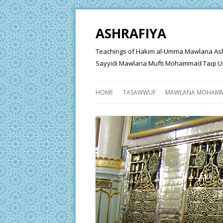
ASHRAFIYA
Teachings of Hakim al-Umma Mawlana Ashraf 
Sayyidi Mawlana Mufti Mohammad Taqi Us
HOME
TASAWWUF
MAWLANA MOHAMM