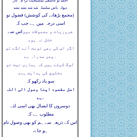
احمد تو عاشقی بمشیخیت ترا چہ کار
دیوانہ باش سلسلہ شد شد نشد نشد
(مجمع بڑھانے کی کوشش) فضول تو
اسی درجہ میں ہے جب کہ
ضروریات و معمولات میں
اس سے
خلل نہ ہو،
اگر اس کی بھی نوبت آنے لگے تو
۔
پھر سدراہ ہے
لوگ کہتے ہیں کہ ہماری نیت تو
مخلوق کی ہدایت ہے،
سو یاد رکھو کہ
اصل مقصود اپنا وصول الی اللہ
ہے
،
دوسروں کا ایصال بھی اسی لئے
مطلوب ہے کہ
اس کے ذریعہ سے ہم کو بھی وصول تام
ہو جاۓ،