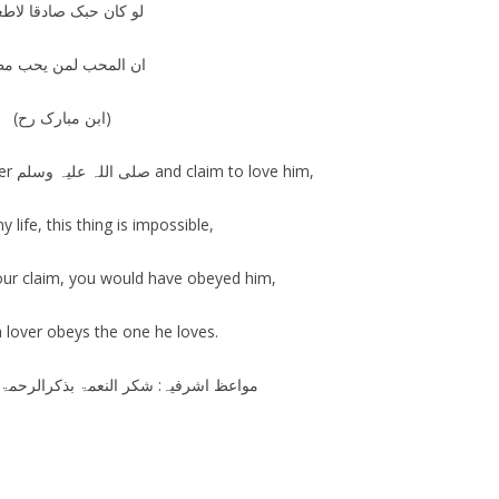
لو کان حبک صادقا لاطع
ان المحب لمن یحب مط
(ابن مبارک رح)
You disobey the Messenger صلی اللہ علیہ وسلم and claim to love him,
 life, this thing is impossible,
your claim, you would have obeyed him,
a lover obeys the one he loves.
مواعظ اشرفیہ: شکر النعمۃ بذکرالرحمۃ/الابقاء 1