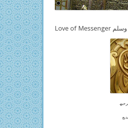
Love of Me
رحبھ
دیع