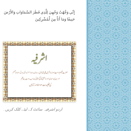
إِنِّي وَجَّهْتُ وَجْهِيَ لِلَّذِي فَطَرَ السَّمَاوَاتِ وَالأَرْضَ
حَنِيفًا وَمَا أَنَاْ مِنَ لْمُشْرِكِينَ
اردو اشرفیہ سائٹ کے لیئے کلک کریں۔