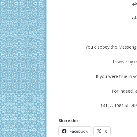
تھ
یع
I swear by my
If you were true in 
For indeed, 
198 ص141
Share this:
Facebook
X