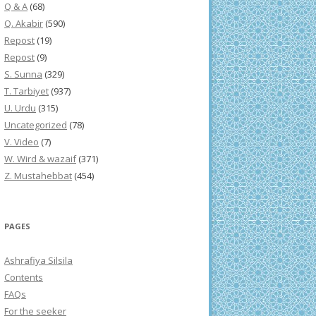
Q & A
(68)
Q. Akabir
(590)
Repost
(19)
Repost
(9)
S. Sunna
(329)
T. Tarbiyet
(937)
U. Urdu
(315)
Uncategorized
(78)
V. Video
(7)
W. Wird & wazaif
(371)
Z. Mustahebbat
(454)
PAGES
Ashrafiya Silsila
Contents
FAQs
For the seeker