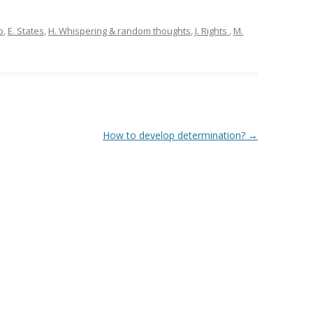
p
,
E. States
,
H. Whispering & random thoughts
,
J. Rights
,
M.
How to develop determination?
→