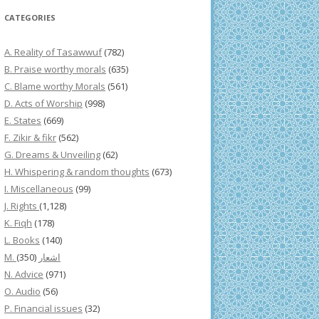
CATEGORIES
A. Reality of Tasawwuf
(782)
B. Praise worthy morals
(635)
C. Blame worthy Morals
(561)
D. Acts of Worship
(998)
E. States
(669)
F. Zikir & fikr
(562)
G. Dreams & Unveiling
(62)
H. Whispering & random thoughts
(673)
I. Miscellaneous
(99)
J. Rights
(1,128)
K. Fiqh
(178)
L. Books
(140)
(350)
M. اشعار
N. Advice
(971)
O. Audio
(56)
P. Financial issues
(32)