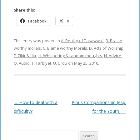
Share this:
Facebook
X
This entry was posted in
A. Reality of Tasawwuf
,
B. Praise
worthy morals
,
C. Blame worthy Morals
,
D. Acts of Worship
,
F. Zikir & fikr
,
H. Whispering & random thoughts
,
N. Advice
,
O. Audio
,
T. Tarbiyet
,
U. Urdu
on
May 25, 2010
.
Post
←
How to deal with a
Pious Companionship (esp.
navigation
difficulty?
for the Youth)
→
Search