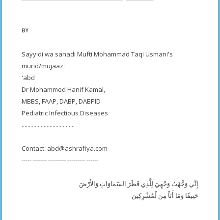
for:
BY
Sayyidi wa sanadi Mufti Mohammad Taqi Usmani's
murid/mujaaz:
'abd
Dr Mohammed Hanif Kamal,
MBBS, FAAP, DABP, DABPID
Pediatric Infectious Diseases
....................................
Contact:
abd@ashrafiya.com
----- ------- --------- --------- ------
إِنِّي وَجَّهْتُ وَجْهِيَ لِلَّذِي فَطَرَ السَّمَاوَاتِ وَالأَرْضَ
حَنِيفًا وَمَا أَنَاْ مِنَ لْمُشْرِكِينَ