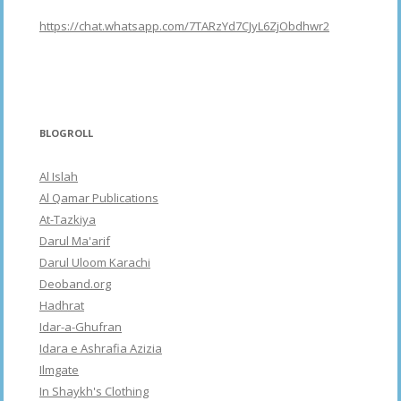
https://chat.whatsapp.com/7TARzYd7CJyL6ZjObdhwr2
BLOGROLL
Al Islah
Al Qamar Publications
At-Tazkiya
Darul Ma'arif
Darul Uloom Karachi
Deoband.org
Hadhrat
Idar-a-Ghufran
Idara e Ashrafia Azizia
Ilmgate
In Shaykh's Clothing