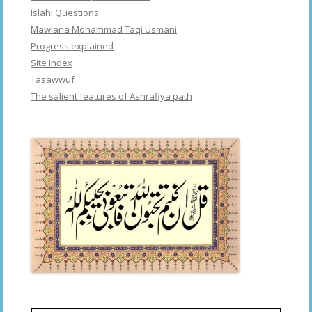
Islahi Questions
Mawlana Mohammad Taqi Usmani
Progress explained
Site Index
Tasawwuf
The salient features of Ashrafiya path