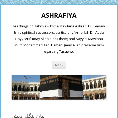
ASHRAFIYA
Teachings of Hakim al-Umma Mawlana Ashraf 'Ali Thanawi
& his spiritual successors, particularly 'Arifbillah Dr 'Abdul
Hayy 'Arifi (may Allah bless them) and Sayyidi Mawlana
Mufti Mohammad Taqi Usmani (may Allah preserve him)
regarding Tasawwuf
Skip
Menu
to
content
بیان بنگلہ دیش