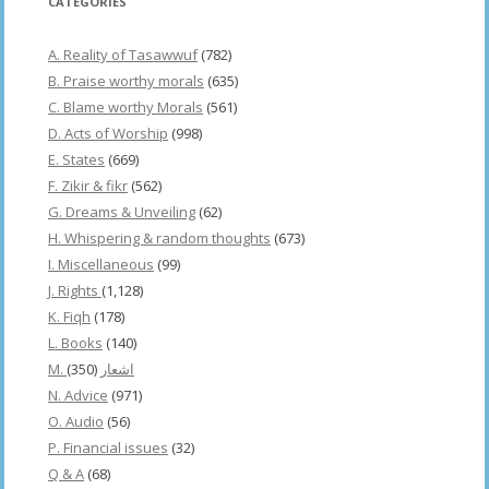
CATEGORIES
A. Reality of Tasawwuf
(782)
B. Praise worthy morals
(635)
C. Blame worthy Morals
(561)
D. Acts of Worship
(998)
E. States
(669)
F. Zikir & fikr
(562)
G. Dreams & Unveiling
(62)
H. Whispering & random thoughts
(673)
I. Miscellaneous
(99)
J. Rights
(1,128)
K. Fiqh
(178)
L. Books
(140)
(350)
M. اشعار
N. Advice
(971)
O. Audio
(56)
P. Financial issues
(32)
Q & A
(68)