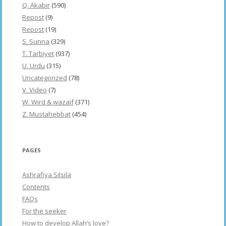
Q. Akabir
(590)
Repost
(9)
Repost
(19)
S. Sunna
(329)
T. Tarbiyet
(937)
U. Urdu
(315)
Uncategorized
(78)
V. Video
(7)
W. Wird & wazaif
(371)
Z. Mustahebbat
(454)
PAGES
Ashrafiya Silsila
Contents
FAQs
For the seeker
How to develop Allah’s love?