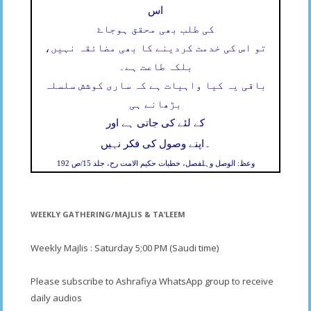
اس
کی طلب بھی محقق ہوجاۓ
تو اس کی خدمت کردینے کا بھی مضائقہ نہیں،
بلکہ طاعت ہے۔
باقی یہ کیا واہیات ہے کہ ساری کوشش سلسلہ
بڑھانے ہی
کے لئے کی جاتی ہے اور
۔
اپنے وصول کی فکر نہیں
وعظ: الوصل وہلفصل، خطبات حکیم الامت رح، جلد 15/ص 192
WEEKLY GATHERING/MAJLIS & TA’LEEM
Weekly Majlis : Saturday 5;00 PM (Saudi time)
Please subscribe to Ashrafiya WhatsApp group to receive
daily audios