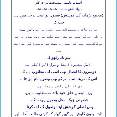
احمد تو عاشقی بمشیخیت ترا چہ کار
دیوانہ باش سلسلہ شد شد نشد نشد
(مجمع بڑھانے کی کوشش) فضول تو اسی درجہ میں ہے
جب کہ
ضروریات و معمولات میں خلل نہ ہو،
اس سے
۔
اگر اس کی بھی نوبت آنے لگے تو پھر سدراہ ہے
لوگ کہتے ہیں کہ ہماری نیت تو مخلوق کی ہدایت
ہے،
سو یاد رکھو کہ
اصل مقصود اپنا وصول الی اللہ ہے
،
دوسروں کا ایصال بھی اسی لئے مطلوب ہے کہ
اس کے ذریعہ سے ہم کو بھی وصول تام ہو جاۓ،
حق تعالی راضی ہوجائیں۔
ورنہ ایصال خلق خود بالذات مطلوب نہیں،
خصوص جبکہ مخل وصول ہونے لگے۔
پس اصلی کوشش اپنے وصول کے لئے کرنا۔
البتہ بدون کاوش اور گھیر گھار کے کوئی طالب آجاۓ اور