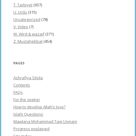
T. Tarbiyet
(937)
U. Urdu
(315)
Uncategorized
(78)
V. Video
(7)
W. Wird & wazaif
(371)
Z. Mustahebbat
(454)
PAGES
Ashrafiya Silsila
Contents
FAQs
For the seeker
How to develop Allah’s love?
Islahi Questions
Mawlana Mohammad Taqi Usmani
Progress explained
Site Index