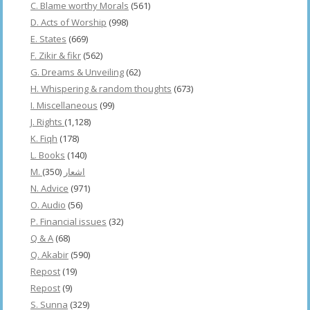
C. Blame worthy Morals
(561)
D. Acts of Worship
(998)
E. States
(669)
F. Zikir & fikr
(562)
G. Dreams & Unveiling
(62)
H. Whispering & random thoughts
(673)
I. Miscellaneous
(99)
J. Rights
(1,128)
K. Fiqh
(178)
L. Books
(140)
(350)
M. اشعار
N. Advice
(971)
O. Audio
(56)
P. Financial issues
(32)
Q & A
(68)
Q. Akabir
(590)
Repost
(19)
Repost
(9)
S. Sunna
(329)