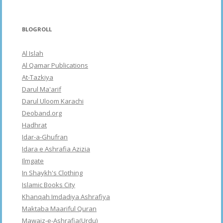
BLOGROLL
Al Islah
Al Qamar Publications
At-Tazkiya
Darul Ma'arif
Darul Uloom Karachi
Deoband.org
Hadhrat
Idar-a-Ghufran
Idara e Ashrafia Azizia
Ilmgate
In Shaykh's Clothing
Islamic Books City
Khanqah Imdadiya Ashrafiya
Maktaba Maariful Quran
Mawaiz-e-Ashrafia(Urdu)