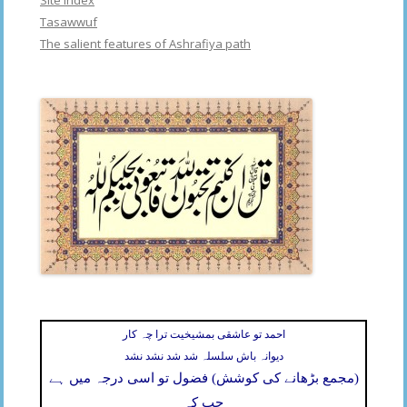
Tasawwuf
The salient features of Ashrafiya path
احمد تو عاشقی بمشیخیت ترا چہ کار
دیوانہ باش سلسلہ شد شد نشد نشد
(مجمع بڑھانے کی کوشش) فضول تو اسی درجہ میں ہے
جب کہ