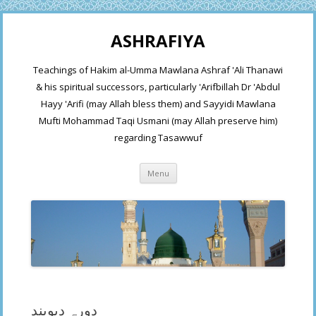
ASHRAFIYA
Teachings of Hakim al-Umma Mawlana Ashraf 'Ali Thanawi
& his spiritual successors, particularly 'Arifbillah Dr 'Abdul
Hayy 'Arifi (may Allah bless them) and Sayyidi Mawlana
Mufti Mohammad Taqi Usmani (may Allah preserve him)
regarding Tasawwuf
Skip
Menu
to
content
دورہ دیوبند