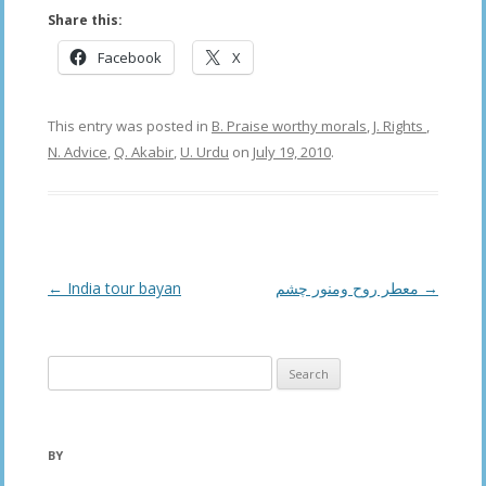
Share this:
Facebook
X
This entry was posted in
B. Praise worthy morals
,
J. Rights
,
N. Advice
,
Q. Akabir
,
U. Urdu
on
July 19, 2010
.
Post
←
India tour bayan
معطر روح ومنور چشم
→
navigation
Search
for:
BY