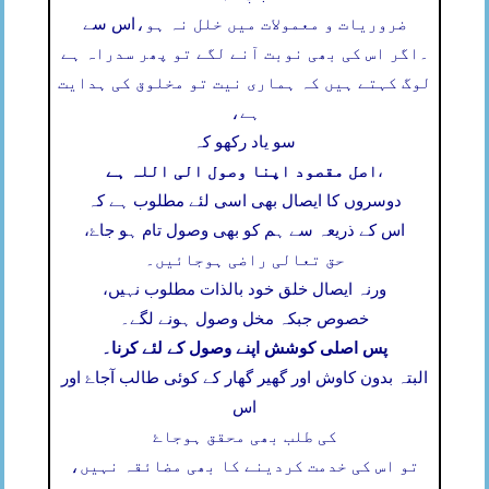
ضروریات و معمولات میں خلل نہ ہو،
اس سے
۔
اگر اس کی بھی نوبت آنے لگے تو پھر سدراہ ہے
لوگ کہتے ہیں کہ ہماری نیت تو مخلوق کی ہدایت
ہے،
سو یاد رکھو کہ
اصل مقصود اپنا وصول الی اللہ ہے
،
دوسروں کا ایصال بھی اسی لئے مطلوب ہے کہ
اس کے ذریعہ سے ہم کو بھی وصول تام ہو جاۓ،
حق تعالی راضی ہوجائیں۔
ورنہ ایصال خلق خود بالذات مطلوب نہیں،
خصوص جبکہ مخل وصول ہونے لگے۔
پس اصلی کوشش اپنے وصول کے لئے کرنا۔
البتہ بدون کاوش اور گھیر گھار کے کوئی طالب آجاۓ اور
اس
کی طلب بھی محقق ہوجاۓ
تو اس کی خدمت کردینے کا بھی مضائقہ نہیں،