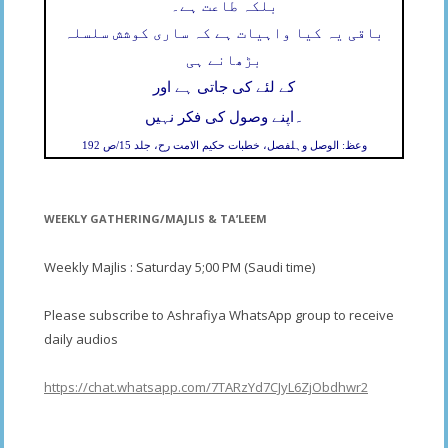
بلکہ طاعت ہے۔
باقی یہ کیا واہیات ہے کہ ساری کوشش سلسلہ
بڑھانے ہی
کے لئے کی جاتی ہے اور
۔
اپنے وصول کی فکر نہیں
وعظ: الوصل وہلفصل، خطبات حکیم الامت رح، جلد 15/ص 192
WEEKLY GATHERING/MAJLIS & TA’LEEM
Weekly Majlis : Saturday 5;00 PM (Saudi time)
Please subscribe to Ashrafiya WhatsApp group to receive
daily audios
https://chat.whatsapp.com/7TARzYd7CJyL6ZjObdhwr2