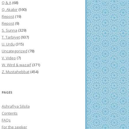
Q & A
(68)
Q. Akabir
(590)
Repost
(19)
Repost
(9)
S. Sunna
(329)
T. Tarbiyet
(937)
U. Urdu
(315)
Uncategorized
(78)
V. Video
(7)
W. Wird & wazaif
(371)
Z. Mustahebbat
(454)
PAGES
Ashrafiya Silsila
Contents
FAQs
For the seeker