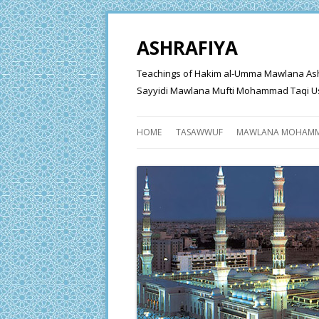
ASHRAFIYA
Teachings of Hakim al-Umma Mawlana Ashraf 
Sayyidi Mawlana Mufti Mohammad Taqi Us
HOME
TASAWWUF
MAWLANA MOHAMM