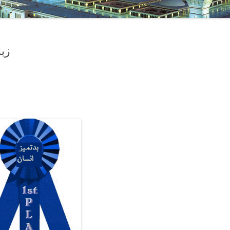
زب
__________________