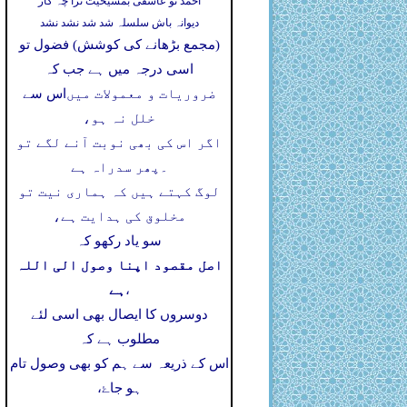
احمد تو عاشقی بمشیخیت ترا چہ کار
دیوانہ باش سلسلہ شد شد نشد نشد
(مجمع بڑھانے کی کوشش) فضول تو
اسی درجہ میں ہے جب کہ
ضروریات و معمولات میں
اس سے
خلل نہ ہو،
اگر اس کی بھی نوبت آنے لگے تو
۔
پھر سدراہ ہے
لوگ کہتے ہیں کہ ہماری نیت تو
مخلوق کی ہدایت ہے،
سو یاد رکھو کہ
اصل مقصود اپنا وصول الی اللہ
ہے
،
دوسروں کا ایصال بھی اسی لئے
مطلوب ہے کہ
اس کے ذریعہ سے ہم کو بھی وصول تام
ہو جاۓ،