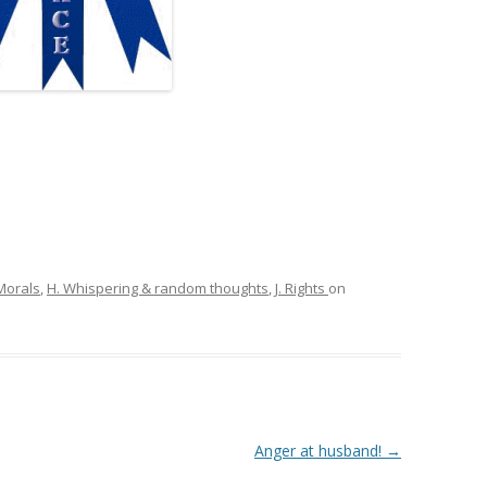
_______________-
Morals
,
H. Whispering & random thoughts
,
J. Rights
on
Anger at husband!
→