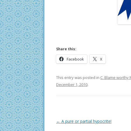
Share this:
Facebook
X
This entry was posted in
C. Blame worthy 
December 1, 2010
.
Post
←
A pure or partial hypocrite!
navigation