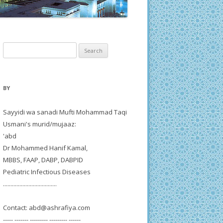
Search
for:
BY
Sayyidi wa sanadi Mufti Mohammad Taqi
Usmani's murid/mujaaz:
'abd
Dr Mohammed Hanif Kamal,
MBBS, FAAP, DABP, DABPID
Pediatric Infectious Diseases
....................................
Contact:
abd@ashrafiya.com
----- ------- --------- --------- ------