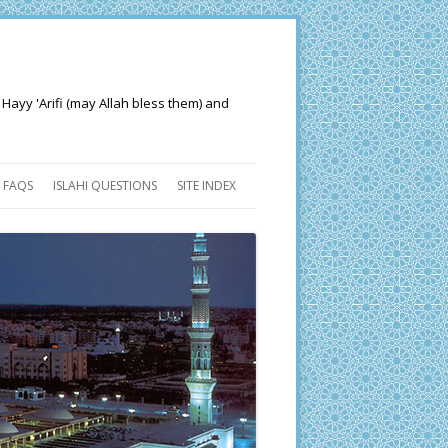
 Hayy 'Arifi (may Allah bless them) and
FAQS
ISLAHI QUESTIONS
SITE INDEX