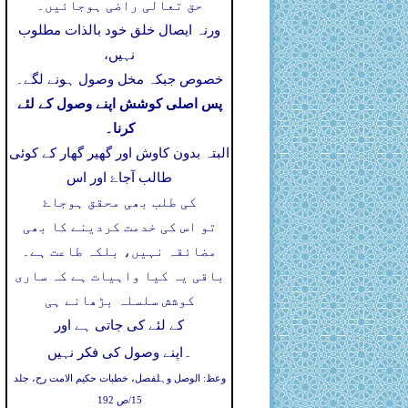
حق تعالی راضی ہوجائیں۔
ورنہ ایصال خلق خود بالذات مطلوب
نہیں،
خصوص جبکہ مخل وصول ہونے لگے۔
پس اصلی کوشش اپنے وصول کے لئے
کرنا۔
البتہ بدون کاوش اور گھیر گھار کے کوئی
طالب آجاۓ اور اس
کی طلب بھی محقق ہوجاۓ
تو اس کی خدمت کردینے کا بھی
مضائقہ نہیں، بلکہ طاعت ہے۔
باقی یہ کیا واہیات ہے کہ ساری
کوشش سلسلہ بڑھانے ہی
کے لئے کی جاتی ہے اور
۔
اپنے وصول کی فکر نہیں
وعظ: الوصل وہلفصل، خطبات حکیم الامت رح، جلد
15/ص 192