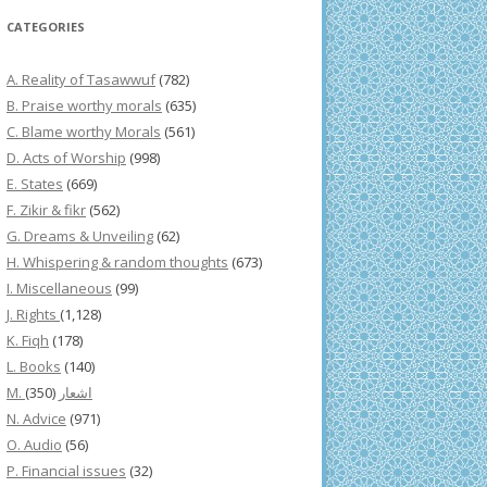
CATEGORIES
A. Reality of Tasawwuf
(782)
B. Praise worthy morals
(635)
C. Blame worthy Morals
(561)
D. Acts of Worship
(998)
E. States
(669)
F. Zikir & fikr
(562)
G. Dreams & Unveiling
(62)
H. Whispering & random thoughts
(673)
I. Miscellaneous
(99)
J. Rights
(1,128)
K. Fiqh
(178)
L. Books
(140)
(350)
M. اشعار
N. Advice
(971)
O. Audio
(56)
P. Financial issues
(32)