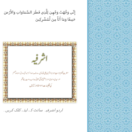
إِنِّي وَجَّهْتُ وَجْهِيَ لِلَّذِي فَطَرَ السَّمَاوَاتِ وَالأَرْضَ
حَنِيفًا وَمَا أَنَاْ مِنَ لْمُشْرِكِينَ
اردو اشرفیہ سائٹ کے لیئے کلک کریں۔