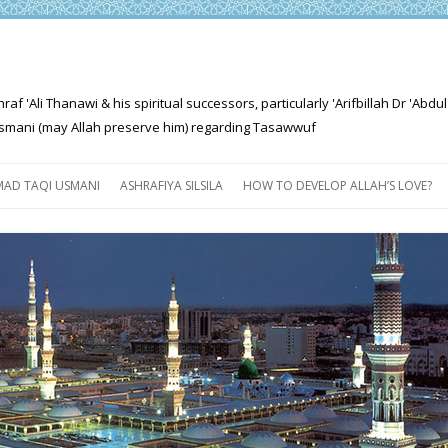
'Ali Thanawi & his spiritual successors, particularly 'Arifbillah Dr 'Abdul
mani (may Allah preserve him) regarding Tasawwuf
Skip
to
AD TAQI USMANI
ASHRAFIYA SILSILA
HOW TO DEVELOP ALLAH’S LOVE?
content
THE SALIENT FEATURES OF
ASHRAFIYA PATH
FOR THE SEEKER
PROGRESS EXPLAINED