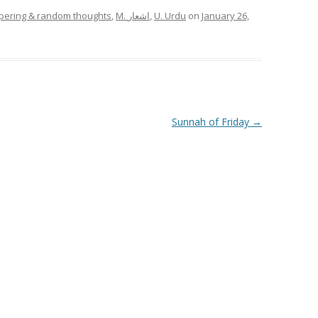
pering & random thoughts
,
M. اشعار
,
U. Urdu
on
January 26,
Sunnah of Friday
→