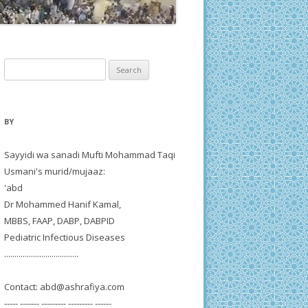
Search
for:
BY
Sayyidi wa sanadi Mufti Mohammad Taqi
Usmani's murid/mujaaz:
'abd
Dr Mohammed Hanif Kamal,
MBBS, FAAP, DABP, DABPID
Pediatric Infectious Diseases
....................................
Contact:
abd@ashrafiya.com
----- ------- --------- --------- ------