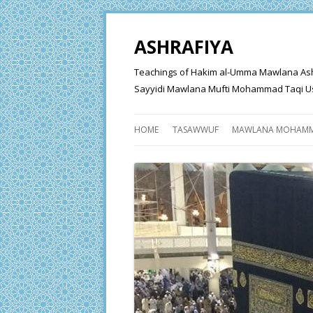
ASHRAFIYA
Teachings of Hakim al-Umma Mawlana Ashraf 
Sayyidi Mawlana Mufti Mohammad Taqi Us
HOME
TASAWWUF
MAWLANA MOHAMM