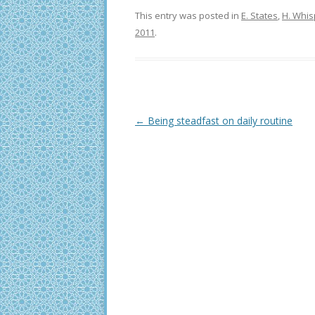
This entry was posted in
E. States
,
H. Whis
2011
.
Post
←
Being steadfast on daily routine
navigation