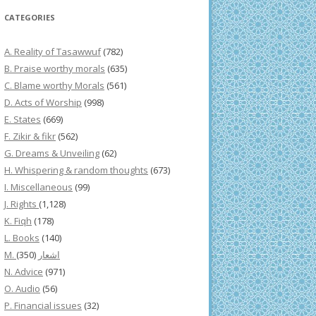
CATEGORIES
A. Reality of Tasawwuf
(782)
B. Praise worthy morals
(635)
C. Blame worthy Morals
(561)
D. Acts of Worship
(998)
E. States
(669)
F. Zikir & fikr
(562)
G. Dreams & Unveiling
(62)
H. Whispering & random thoughts
(673)
I. Miscellaneous
(99)
J. Rights
(1,128)
K. Fiqh
(178)
L. Books
(140)
(350)
M. اشعار
N. Advice
(971)
O. Audio
(56)
P. Financial issues
(32)