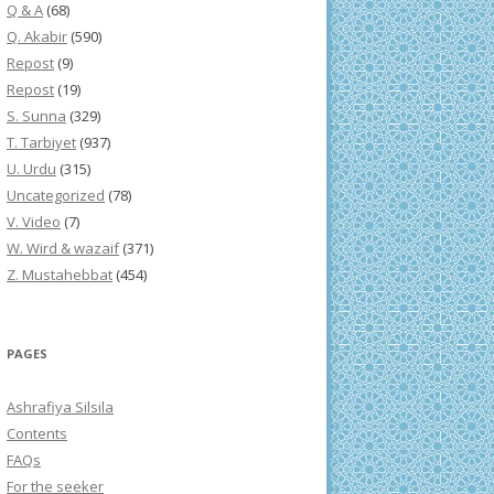
Q & A
(68)
Q. Akabir
(590)
Repost
(9)
Repost
(19)
S. Sunna
(329)
T. Tarbiyet
(937)
U. Urdu
(315)
Uncategorized
(78)
V. Video
(7)
W. Wird & wazaif
(371)
Z. Mustahebbat
(454)
PAGES
Ashrafiya Silsila
Contents
FAQs
For the seeker