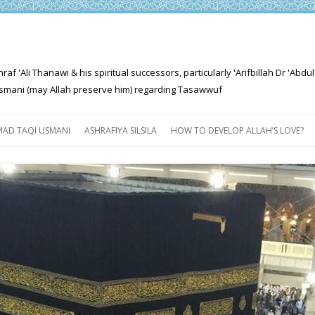
'Ali Thanawi & his spiritual successors, particularly 'Arifbillah Dr 'Abdul
mani (may Allah preserve him) regarding Tasawwuf
Skip
to
AD TAQI USMANI
ASHRAFIYA SILSILA
HOW TO DEVELOP ALLAH’S LOVE?
content
THE SALIENT FEATURES OF
ASHRAFIYA PATH
FOR THE SEEKER
PROGRESS EXPLAINED