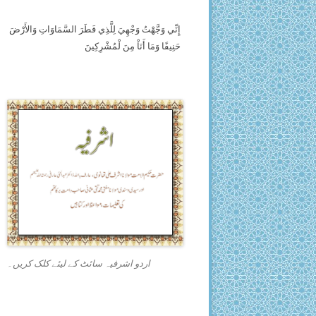
إِنِّي وَجَّهْتُ وَجْهِيَ لِلَّذِي فَطَرَ السَّمَاوَاتِ وَالأَرْضَ
حَنِيفًا وَمَا أَنَاْ مِنَ لْمُشْرِكِينَ
اردو اشرفیہ سائٹ کے لیئے کلک کریں۔