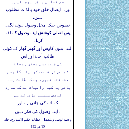
حق تعالی راضی ہوجائیں۔
ورنہ ایصال خلق خود بالذات مطلوب
نہیں،
خصوص جبکہ مخل وصول ہونے لگے۔
پس اصلی کوشش اپنے وصول کے لئے
کرنا۔
البتہ بدون کاوش اور گھیر گھار کے کوئی
طالب آجاۓ اور اس
کی طلب بھی محقق ہوجاۓ
تو اس کی خدمت کردینے کا بھی
مضائقہ نہیں، بلکہ طاعت ہے۔
باقی یہ کیا واہیات ہے کہ ساری
کوشش سلسلہ بڑھانے ہی
کے لئے کی جاتی ہے اور
۔
اپنے وصول کی فکر نہیں
وعظ: الوصل وہلفصل، خطبات حکیم الامت رح، جلد
15/ص 192