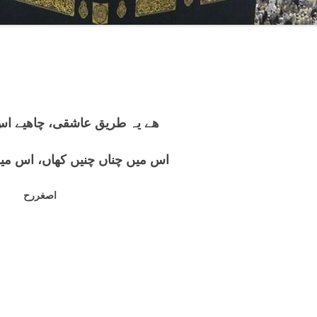
ھے یہ طریق عاشقی، چاھیے اس
اس میں چناں چنیں كھاں، اس میں
اصغررح
————