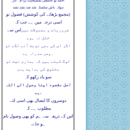
احمد تو عاشقی بمشیخیت ترا چہ کار
دیوانہ باش سلسلہ شد شد نشد نشد
(مجمع بڑھانے کی کوشش) فضول تو
اسی درجہ میں ہے جب کہ
ضروریات و معمولات میں
اس سے
خلل نہ ہو،
اگر اس کی بھی نوبت آنے لگے تو
۔
پھر سدراہ ہے
لوگ کہتے ہیں کہ ہماری نیت تو
مخلوق کی ہدایت ہے،
سو یاد رکھو کہ
اصل مقصود اپنا وصول الی اللہ
ہے
،
دوسروں کا ایصال بھی اسی لئے
مطلوب ہے کہ
اس کے ذریعہ سے ہم کو بھی وصول تام
ہو جاۓ،