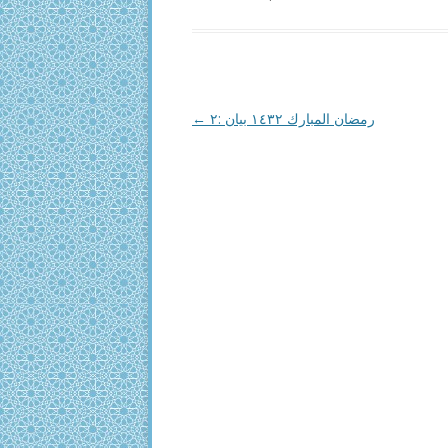
Post
←
رمضان المبارك ١٤٣٢ بیان :٢
navigation