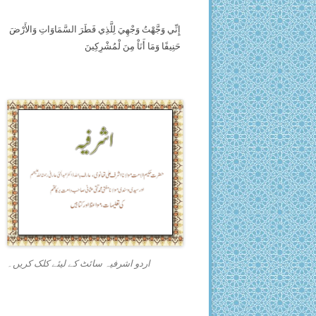
إِنِّي وَجَّهْتُ وَجْهِيَ لِلَّذِي فَطَرَ السَّمَاوَاتِ وَالأَرْضَ
حَنِيفًا وَمَا أَنَاْ مِنَ لْمُشْرِكِينَ
اردو اشرفیہ سائٹ کے لیئے کلک کریں۔