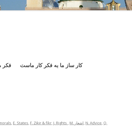
]
كار ساز ما به فكر كار ماست فكر ما 
 morals
,
E. States
,
F. Zikir & fikr
,
J. Rights
,
M. اشعار
,
N. Advice
,
Q.