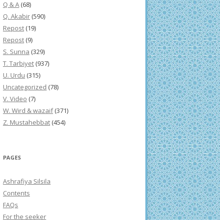
Q & A
(68)
Q. Akabir
(590)
Repost
(19)
Repost
(9)
S. Sunna
(329)
T. Tarbiyet
(937)
U. Urdu
(315)
Uncategorized
(78)
V. Video
(7)
W. Wird & wazaif
(371)
Z. Mustahebbat
(454)
PAGES
Ashrafiya Silsila
Contents
FAQs
For the seeker