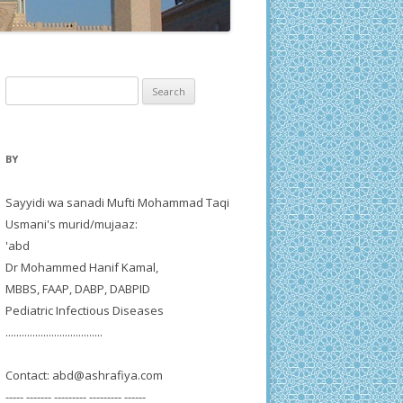
Search
for:
BY
Sayyidi wa sanadi Mufti Mohammad Taqi
Usmani's murid/mujaaz:
'abd
Dr Mohammed Hanif Kamal,
MBBS, FAAP, DABP, DABPID
Pediatric Infectious Diseases
....................................
Contact:
abd@ashrafiya.com
----- ------- --------- --------- ------