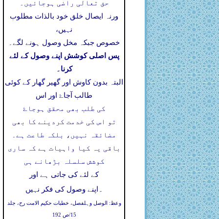
حق تعالی راضی ہوجائیں۔
ورنہ ایصال خلق خود بالذات مطلوب
نہیں،
خصوص جبکہ مخل وصول ہونے لگے۔
پس اصلی کوشش اپنے وصول کے لئے
کرنا۔
البتہ بدون کاوش اور گھیر گھار کے کوئی
طالب آجاۓ اور اس
کی طلب بھی محقق ہوجاۓ
تو اس کی خدمت کردینے کا بھی
مضائقہ نہیں، بلکہ طاعت ہے۔
باقی یہ کیا واہیات ہے کہ ساری
کوشش سلسلہ بڑھانے ہی
کے لئے کی جاتی ہے اور
۔
اپنے وصول کی فکر نہیں
وعظ: الوصل وہلفصل، خطبات حکیم الامت رح، جلد
15/ص 192