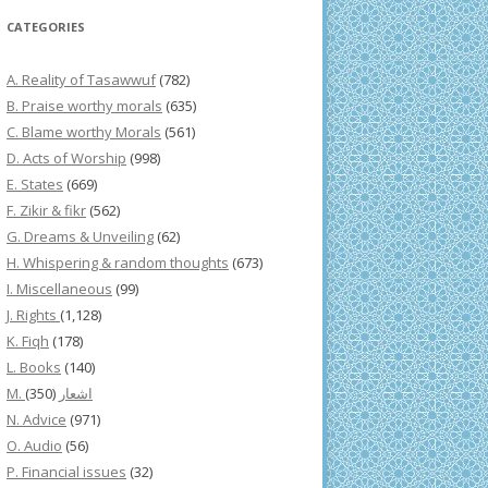
CATEGORIES
A. Reality of Tasawwuf
(782)
B. Praise worthy morals
(635)
C. Blame worthy Morals
(561)
D. Acts of Worship
(998)
E. States
(669)
F. Zikir & fikr
(562)
G. Dreams & Unveiling
(62)
H. Whispering & random thoughts
(673)
I. Miscellaneous
(99)
J. Rights
(1,128)
K. Fiqh
(178)
L. Books
(140)
(350)
M. اشعار
N. Advice
(971)
O. Audio
(56)
P. Financial issues
(32)