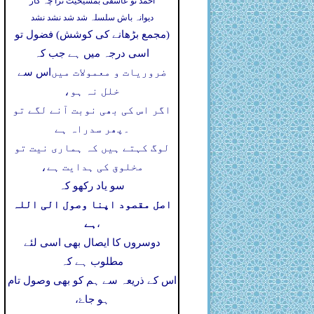
احمد تو عاشقی بمشیخیت ترا چہ کار
دیوانہ باش سلسلہ شد شد نشد نشد
(مجمع بڑھانے کی کوشش) فضول تو
اسی درجہ میں ہے جب کہ
ضروریات و معمولات میں
اس سے
خلل نہ ہو،
اگر اس کی بھی نوبت آنے لگے تو
۔
پھر سدراہ ہے
لوگ کہتے ہیں کہ ہماری نیت تو
مخلوق کی ہدایت ہے،
سو یاد رکھو کہ
اصل مقصود اپنا وصول الی اللہ
ہے
،
دوسروں کا ایصال بھی اسی لئے
مطلوب ہے کہ
اس کے ذریعہ سے ہم کو بھی وصول تام
ہو جاۓ،