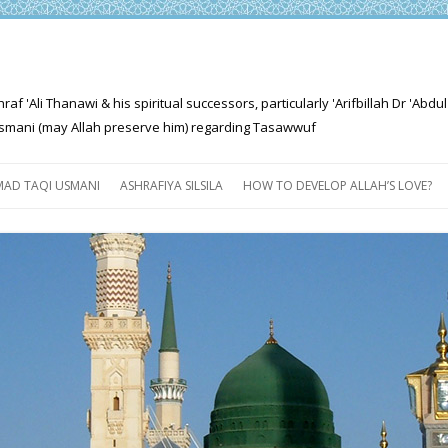
'Ali Thanawi & his spiritual successors, particularly 'Arifbillah Dr 'Abdul
mani (may Allah preserve him) regarding Tasawwuf
Skip
to
AD TAQI USMANI
ASHRAFIYA SILSILA
HOW TO DEVELOP ALLAH’S LOVE?
content
THE SALIENT FEATURES OF
ASHRAFIYA PATH
FOR THE SEEKER
PROGRESS EXPLAINED