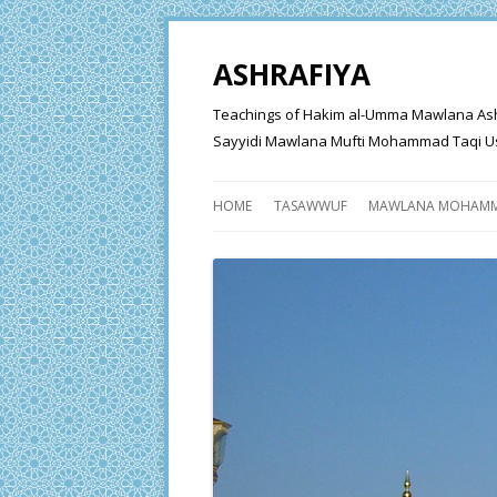
ASHRAFIYA
Teachings of Hakim al-Umma Mawlana Ashraf 
Sayyidi Mawlana Mufti Mohammad Taqi Us
HOME
TASAWWUF
MAWLANA MOHAMM