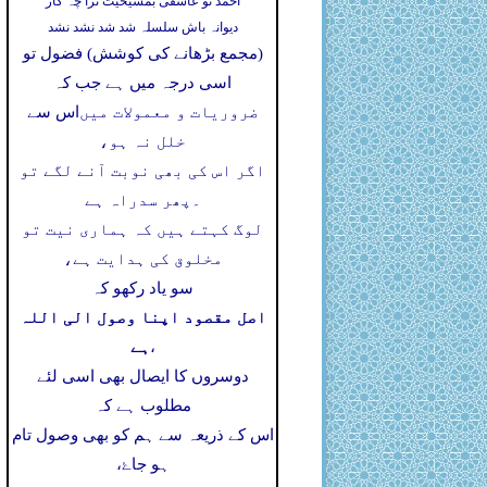
احمد تو عاشقی بمشیخیت ترا چہ کار
دیوانہ باش سلسلہ شد شد نشد نشد
(مجمع بڑھانے کی کوشش) فضول تو
اسی درجہ میں ہے جب کہ
ضروریات و معمولات میں
اس سے
خلل نہ ہو،
اگر اس کی بھی نوبت آنے لگے تو
۔
پھر سدراہ ہے
لوگ کہتے ہیں کہ ہماری نیت تو
مخلوق کی ہدایت ہے،
سو یاد رکھو کہ
اصل مقصود اپنا وصول الی اللہ
ہے
،
دوسروں کا ایصال بھی اسی لئے
مطلوب ہے کہ
اس کے ذریعہ سے ہم کو بھی وصول تام
ہو جاۓ،