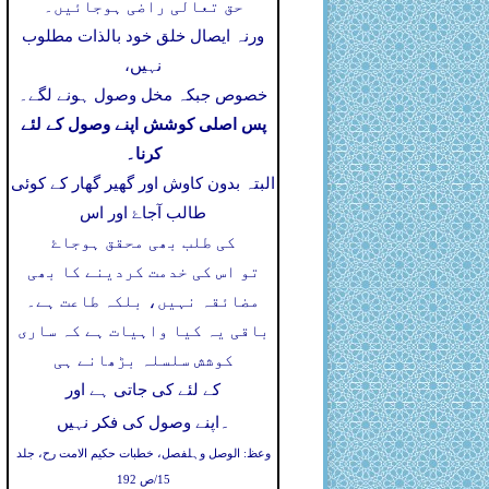
حق تعالی راضی ہوجائیں۔
ورنہ ایصال خلق خود بالذات مطلوب
نہیں،
خصوص جبکہ مخل وصول ہونے لگے۔
پس اصلی کوشش اپنے وصول کے لئے
کرنا۔
البتہ بدون کاوش اور گھیر گھار کے کوئی
طالب آجاۓ اور اس
کی طلب بھی محقق ہوجاۓ
تو اس کی خدمت کردینے کا بھی
مضائقہ نہیں، بلکہ طاعت ہے۔
باقی یہ کیا واہیات ہے کہ ساری
کوشش سلسلہ بڑھانے ہی
کے لئے کی جاتی ہے اور
۔
اپنے وصول کی فکر نہیں
وعظ: الوصل وہلفصل، خطبات حکیم الامت رح، جلد
15/ص 192