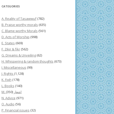
CATEGORIES
A. Reality of Tasawwuf
(782)
B. Praise worthy morals
(635)
C. Blame worthy Morals
(561)
D. Acts of Worship
(998)
E. States
(669)
F. Zikir & fikr
(562)
G. Dreams & Unveiling
(62)
H. Whispering & random thoughts
(673)
I. Miscellaneous
(99)
J. Rights
(1,128)
K. Fiqh
(178)
L. Books
(140)
(350)
M. اشعار
N. Advice
(971)
O. Audio
(56)
P. Financial issues
(32)