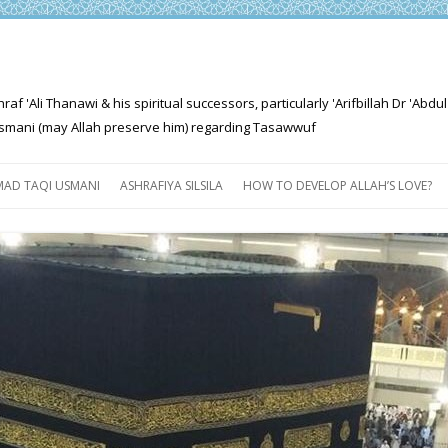
'Ali Thanawi & his spiritual successors, particularly 'Arifbillah Dr 'Abdul
mani (may Allah preserve him) regarding Tasawwuf
Skip
to
AD TAQI USMANI
ASHRAFIYA SILSILA
HOW TO DEVELOP ALLAH’S LOVE?
content
THE SALIENT FEATURES OF
ASHRAFIYA PATH
FOR THE SEEKER
PROGRESS EXPLAINED