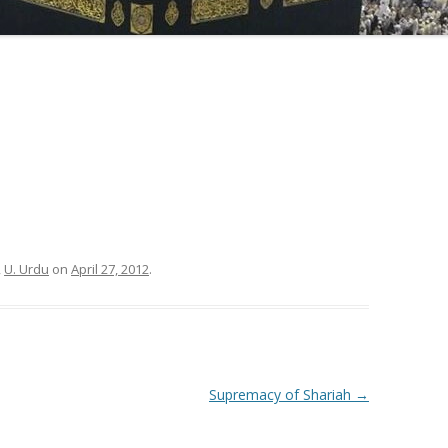
,
U. Urdu
on
April 27, 2012
.
Supremacy of Shariah
→