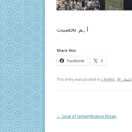
اہم نحصیت
Share this:
Facebook
X
This entry was posted in
J. Rights
,
M. اشعار
Post
←
Goal of remembrance:Ehsan
navigation