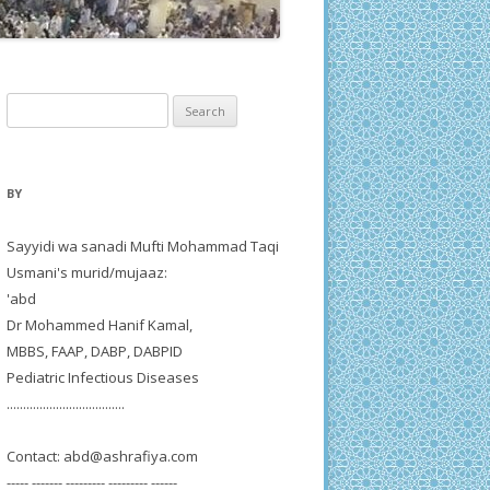
Search
for:
BY
Sayyidi wa sanadi Mufti Mohammad Taqi
Usmani's murid/mujaaz:
'abd
Dr Mohammed Hanif Kamal,
MBBS, FAAP, DABP, DABPID
Pediatric Infectious Diseases
....................................
Contact:
abd@ashrafiya.com
----- ------- --------- --------- ------