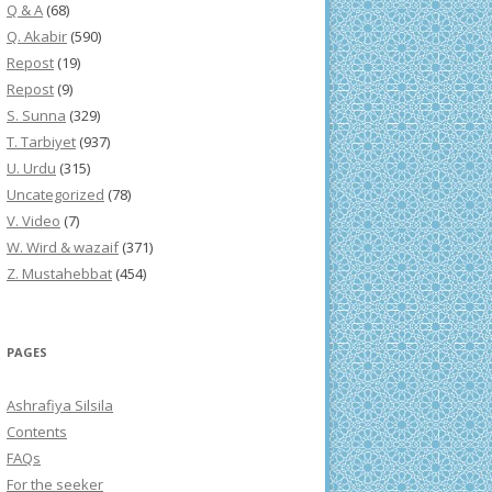
Q & A
(68)
Q. Akabir
(590)
Repost
(19)
Repost
(9)
S. Sunna
(329)
T. Tarbiyet
(937)
U. Urdu
(315)
Uncategorized
(78)
V. Video
(7)
W. Wird & wazaif
(371)
Z. Mustahebbat
(454)
PAGES
Ashrafiya Silsila
Contents
FAQs
For the seeker