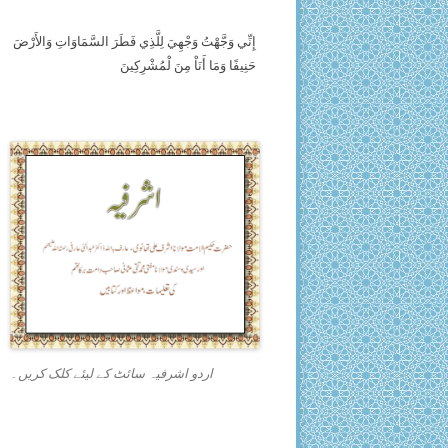
إِنِّي وَجَّهْتُ وَجْهِيَ لِلَّذِي فَطَرَ السَّمَاوَاتِ وَالأَرْضَ
حَنِيفًا وَمَا أَنَاْ مِنَ لْمُشْرِكِينَ
اردو اشرفیہ سائٹ کے لیئے کلک کریں۔