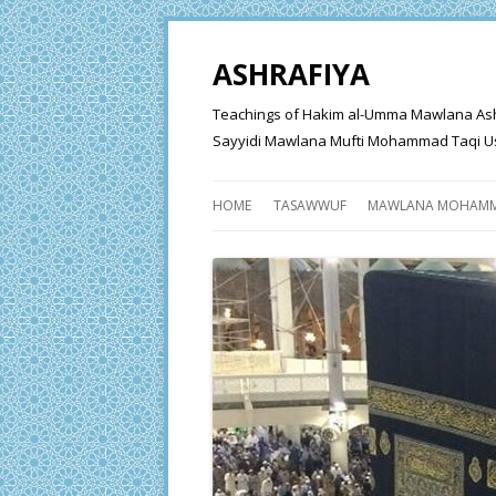
ASHRAFIYA
Teachings of Hakim al-Umma Mawlana Ashraf 
Sayyidi Mawlana Mufti Mohammad Taqi Us
HOME
TASAWWUF
MAWLANA MOHAMM