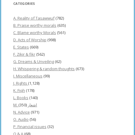
CATEGORIES
A. Reality of Tasawwuf
(782)
B. Praise worthy morals
(635)
C. Blame worthy Morals
(561)
D. Acts of Worship
(998)
E. States
(669)
F. Zikir & fikr
(562)
G. Dreams & Unveiling
(62)
H. Whispering & random thoughts
(673)
I. Miscellaneous
(99)
J. Rights
(1,128)
K. Fiqh
(178)
L. Books
(140)
(350)
M. اشعار
N. Advice
(971)
O. Audio
(56)
P. Financial issues
(32)
Q & A
(68)