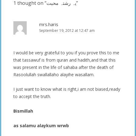
1 thought on “
یہ رشتہ محبت
”
mrs.haris
September 19, 2012 at 12:47 am
I would be very grateful to you if you prove this to me
that tassawuf is from quran and hadith,and that this
was present in the life of sahaba after the death of
Rasoolullah swallallaho alayihe wasallam.
I just want to know what is right,i am not biased,ready
to accept the truth.
Bismillah
as salamu alaykum wrwb