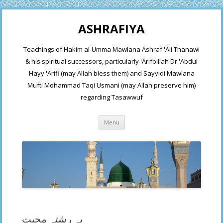
ASHRAFIYA
Teachings of Hakim al-Umma Mawlana Ashraf 'Ali Thanawi
& his spiritual successors, particularly 'Arifbillah Dr 'Abdul
Hayy 'Arifi (may Allah bless them) and Sayyidi Mawlana
Mufti Mohammad Taqi Usmani (may Allah preserve him)
regarding Tasawwuf
Skip
Menu
to
content
یہ رشتہ محبت