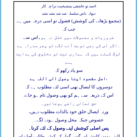
احمد تو عاشقی بمشیخیت ترا چہ کار
دیوانہ باش سلسلہ شد شد نشد نشد
(مجمع بڑھانے کی کوشش) فضول تو اسی درجہ میں ہے
جب کہ
ضروریات و معمولات میں خلل نہ ہو،
اس سے
۔
اگر اس کی بھی نوبت آنے لگے تو پھر سدراہ ہے
لوگ کہتے ہیں کہ ہماری نیت تو مخلوق کی ہدایت
ہے،
سو یاد رکھو کہ
اصل مقصود اپنا وصول الی اللہ ہے
،
دوسروں کا ایصال بھی اسی لئے مطلوب ہے کہ
اس کے ذریعہ سے ہم کو بھی وصول تام ہو جاۓ،
حق تعالی راضی ہوجائیں۔
ورنہ ایصال خلق خود بالذات مطلوب نہیں،
خصوص جبکہ مخل وصول ہونے لگے۔
پس اصلی کوشش اپنے وصول کے لئے کرنا۔
البتہ بدون کاوش اور گھیر گھار کے کوئی طالب آجاۓ اور