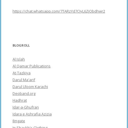
https://chat.whatsapp.com/7TARzYd7CJyL6ZjObdhwr2
BLOGROLL
Al Islah
Al Qamar Publications
At-Tazkiya
Darul Ma'arif
Darul Uloom Karachi
Deoband.org
Hadhrat
Idar-a-Ghufran
Idara e Ashrafia Azizia
Ilmgate
In Shaykh's Clothing