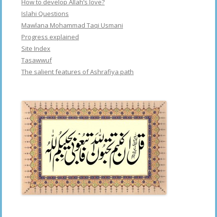
How to develop Allah’s love?
Islahi Questions
Mawlana Mohammad Taqi Usmani
Progress explained
Site Index
Tasawwuf
The salient features of Ashrafiya path