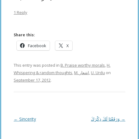
1 Reply
Share this:
Facebook
X
This entry was posted in
B. Praise worthy morals
,
H.
Whispering & random thoughts
,
M. اشعار
,
U. Urdu
on
September 17, 2012
.
Post
←
Sincerity
وَرَفَعْنَا لَكَ ذِكْرَكَ
→
navigation