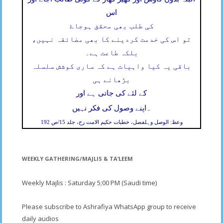
اس
کی طلب بھی محقق ہوجاۓ
تو اس کی خدمت کردینے کا بھی مضائقہ نہیں،
بلکہ طاعت ہے۔
باقی یہ کیا واہیات ہے کہ ساری کوشش سلسلہ
بڑھانے ہی
کے لئے کی جاتی ہے اور
۔
اپنے وصول کی فکر نہیں
وعظ: الوصل وہلفصل، خطبات حکیم الامت رح، جلد 15/ص 192
WEEKLY GATHERING/MAJLIS & TA’LEEM
Weekly Majlis : Saturday 5;00 PM (Saudi time)
Please subscribe to Ashrafiya WhatsApp group to receive
daily audios