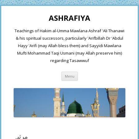
ASHRAFIYA
Teachings of Hakim al-Umma Mawlana Ashraf 'Ali Thanawi
& his spiritual successors, particularly 'Arifbillah Dr 'Abdul
Hayy 'Arifi (may Allah bless them) and Sayyidi Mawlana
Mufti Mohammad Taqi Usmani (may Allah preserve him)
regarding Tasawwuf
Skip
Menu
to
content
مرثیہ