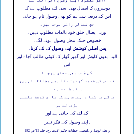
دوسروں کا ایصال بھی اسی لئے مطلوب ہے کہ
اس کے ذریعہ سے ہم کو بھی وصول تام ہو جاۓ،
حق تعالی راضی ہوجائیں۔
ورنہ ایصال خلق خود بالذات مطلوب نہیں،
خصوص جبکہ مخل وصول ہونے لگے۔
پس اصلی کوشش اپنے وصول کے لئے کرنا۔
البتہ بدون کاوش اور گھیر گھار کے کوئی طالب آجاۓ اور
اس
کی طلب بھی محقق ہوجاۓ
تو اس کی خدمت کردینے کا بھی مضائقہ نہیں،
بلکہ طاعت ہے۔
باقی یہ کیا واہیات ہے کہ ساری کوشش سلسلہ
بڑھانے ہی
کے لئے کی جاتی ہے اور
۔
اپنے وصول کی فکر نہیں
وعظ: الوصل وہلفصل، خطبات حکیم الامت رح، جلد 15/ص 192