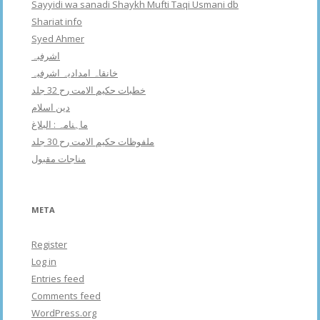
Sayyidi wa sanadi Shaykh Mufti Taqi Usmani db
Shariat info
Syed Ahmer
اشرفبہ
خانقاہ امدادیہ اشرفیہ
خطبات حکیم الامت رح 32 جلد
دین اسلام
ماہنامہ : البلاغ
ملفوظات حکیم الامت رح 30 جلد
مناجات مقبول
META
Register
Log in
Entries feed
Comments feed
WordPress.org