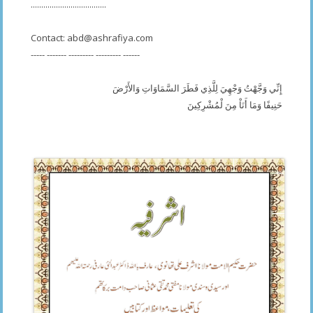
....................................
Contact:
abd@ashrafiya.com
----- ------- --------- --------- ------
إِنِّي وَجَّهْتُ وَجْهِيَ لِلَّذِي فَطَرَ السَّمَاوَاتِ وَالأَرْضَ
حَنِيفًا وَمَا أَنَاْ مِنَ لْمُشْرِكِينَ