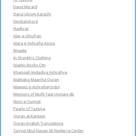
Darul Ma'arif
Darul Uloom Karachi
Deoband.org
Hadhrat
Idar-a-Ghufran
Idara e Ashrafia Azizia
Ilmgate
In Shaykh's Clothing
Islamic Books City
Khanqah Imdadiya Ashrafiya
Maktaba Maariful Quran
Mawaiz-e-Ashrafia(Urdu)
Memoirs of Mufti Taqi Usmani db
Noor-e-Sunnat
Pearls of Tazkiya
Quran al-Kareem
Quran-English Translations
Sayyid Abul Hasan Ali Nadwi ra Center