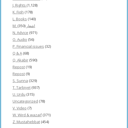
J. Rights
(1,128)
K. Fiqh
(178)
L. Books
(140)
(350)
M. اشعار
N. Advice
(971)
O. Audio
(56)
P. Financial issues
(32)
Q & A
(68)
Q. Akabir
(590)
Repost
(19)
Repost
(9)
S. Sunna
(329)
T. Tarbiyet
(937)
U. Urdu
(315)
Uncategorized
(78)
V. Video
(7)
W. Wird & wazaif
(371)
Z. Mustahebbat
(454)