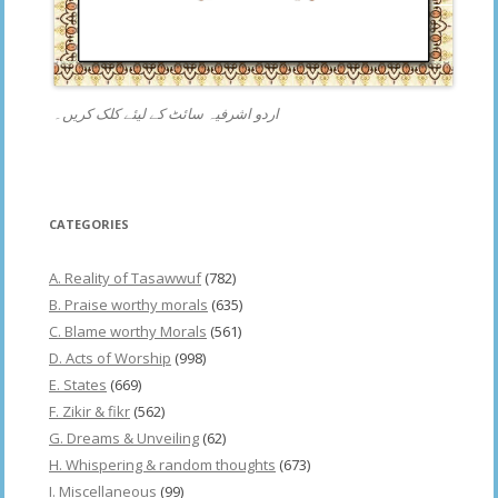
اردو اشرفیہ سائٹ کے لیئے کلک کریں۔
CATEGORIES
A. Reality of Tasawwuf
(782)
B. Praise worthy morals
(635)
C. Blame worthy Morals
(561)
D. Acts of Worship
(998)
E. States
(669)
F. Zikir & fikr
(562)
G. Dreams & Unveiling
(62)
H. Whispering & random thoughts
(673)
I. Miscellaneous
(99)