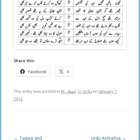
Share this:
Facebook
X
This entry was posted in
M. اشعار
,
U. Urdu
on
January 7,
2013
.
Post
←
Taqwa and
Urdu Ashrafiya
→