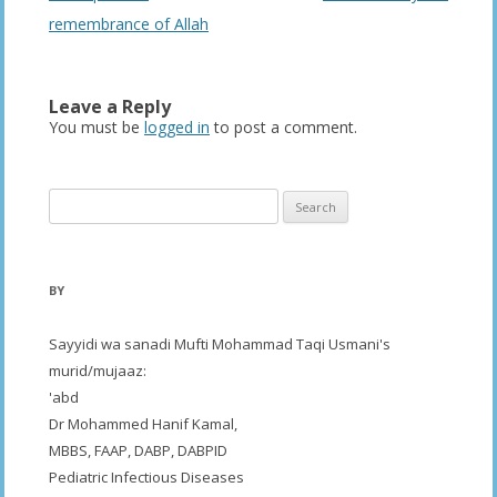
navigation
remembrance of Allah
Leave a Reply
You must be
logged in
to post a comment.
Search
for:
BY
Sayyidi wa sanadi Mufti Mohammad Taqi Usmani's
murid/mujaaz:
'abd
Dr Mohammed Hanif Kamal,
MBBS, FAAP, DABP, DABPID
Pediatric Infectious Diseases