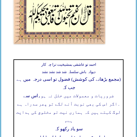
احمد تو عاشقی بمشیخیت ترا چہ کار
دیوانہ باش سلسلہ شد شد نشد نشد
(مجمع بڑھانے کی کوشش) فضول تو اسی درجہ میں ہے
جب کہ
ضروریات و معمولات میں خلل نہ ہو،
اس سے
۔
اگر اس کی بھی نوبت آنے لگے تو پھر سدراہ ہے
لوگ کہتے ہیں کہ ہماری نیت تو مخلوق کی ہدایت
ہے،
سو یاد رکھو کہ
اصل مقصود اپنا وصول الی اللہ ہے
،