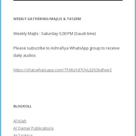
WEEKLY GATHERING/MAJLIS & TA’LEEM
Weekly Majlis : Saturday 5;00 PM (Saudi time)
Please subscribe to Ashrafiya WhatsApp group to receive
daily audios
https://chat.whatsapp.com/7TARzYd7CJyL6ZjObdhwr2
BLOGROLL
Al Islah
Al Qamar Publications
At-Tazkiya