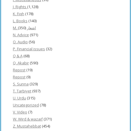
J. Rights
(1,128)
K. Fiqh
(178)
L. Books
(140)
(350)
M. اشعار
N. Advice
(971)
O. Audio
(56)
P. Financial issues
(32)
Q & A
(68)
Q. Akabir
(590)
Repost
(19)
Repost
(9)
S. Sunna
(329)
T. Tarbiyet
(937)
U. Urdu
(315)
Uncategorized
(78)
V. Video
(7)
W. Wird & wazaif
(371)
Z. Mustahebbat
(454)