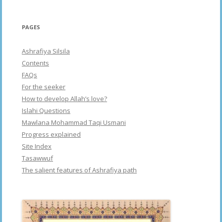
PAGES
Ashrafiya Silsila
Contents
FAQs
For the seeker
How to develop Allah’s love?
Islahi Questions
Mawlana Mohammad Taqi Usmani
Progress explained
Site Index
Tasawwuf
The salient features of Ashrafiya path