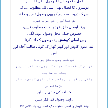
اصل مقصود اپنا وصول الی اللہ ہے
،
دوسروں کا ایصال بھی اسی لئے مطلوب ہے کہ
اس کے ذریعہ سے ہم کو بھی وصول تام ہو جاۓ،
حق تعالی راضی ہوجائیں۔
ورنہ ایصال خلق خود بالذات مطلوب نہیں،
خصوص جبکہ مخل وصول ہونے لگے۔
پس اصلی کوشش اپنے وصول کے لئے کرنا۔
البتہ بدون کاوش اور گھیر گھار کے کوئی طالب آجاۓ اور
اس
کی طلب بھی محقق ہوجاۓ
تو اس کی خدمت کردینے کا بھی مضائقہ نہیں،
بلکہ طاعت ہے۔
باقی یہ کیا واہیات ہے کہ ساری کوشش سلسلہ
بڑھانے ہی
کے لئے کی جاتی ہے اور
۔
اپنے وصول کی فکر نہیں
وعظ: الوصل وہلفصل، خطبات حکیم الامت رح، جلد 15/ص 192