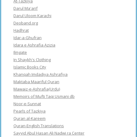
At-Tazkiya
Darul Ma'arif
Darul Uloom Karachi
Deoband.org
Hadhrat
Idar-a-Ghufran
Idara e Ashrafia Azizia
Ilmgate
In Shaykh's Clothing
Islamic Books City
Khanqah Imdadiya Ashrafiya
Maktaba Maariful Quran
Mawaiz-e-Ashrafia(Urdu)
Memoirs of Mufti Taqi Usmani db
Noor-e-Sunnat
Pearls of Tazkiya
Quran al-Kareem
Quran-English Translations
Sayyid Abul Hasan Ali Nadwi ra Center