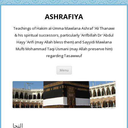
ASHRAFIYA
Teachings of Hakim al-Umma Mawlana Ashraf 'Ali Thanawi
& his spiritual successors, particularly 'Arifbillah Dr 'Abdul
Hayy 'Arifi (may Allah bless them) and Sayyidi Mawlana
Mufti Mohammad Taqi Usmani (may Allah preserve him)
regarding Tasawwuf
Skip
Menu
to
content
التجا