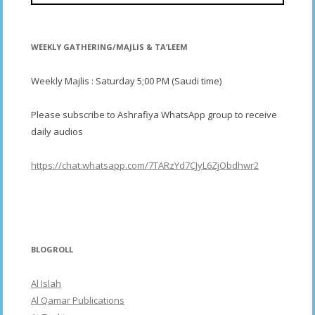
WEEKLY GATHERING/MAJLIS & TA’LEEM
Weekly Majlis : Saturday 5;00 PM (Saudi time)
Please subscribe to Ashrafiya WhatsApp group to receive
daily audios
https://chat.whatsapp.com/7TARzYd7CJyL6ZjObdhwr2
BLOGROLL
Al Islah
Al Qamar Publications