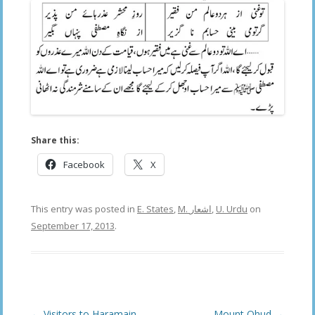
Share this:
Facebook
X
This entry was posted in
E. States
,
M. اشعار
,
U. Urdu
on
September 17, 2013
.
Post
←
Visitors to Haramain,
Mount Ohud
→