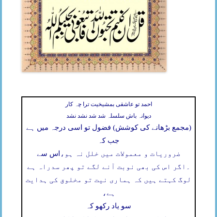
احمد تو عاشقی بمشیخیت ترا چہ کار
دیوانہ باش سلسلہ شد شد نشد نشد
(مجمع بڑھانے کی کوشش) فضول تو اسی درجہ میں ہے
جب کہ
ضروریات و معمولات میں خلل نہ ہو،
اس سے
۔
اگر اس کی بھی نوبت آنے لگے تو پھر سدراہ ہے
لوگ کہتے ہیں کہ ہماری نیت تو مخلوق کی ہدایت
ہے،
سو یاد رکھو کہ