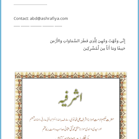
....................................
Contact:
abd@ashrafiya.com
----- ------- --------- --------- ------
إِنِّي وَجَّهْتُ وَجْهِيَ لِلَّذِي فَطَرَ السَّمَاوَاتِ وَالأَرْضَ
حَنِيفًا وَمَا أَنَاْ مِنَ لْمُشْرِكِينَ