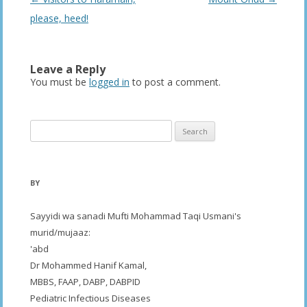
navigation
please, heed!
Leave a Reply
You must be
logged in
to post a comment.
Search
for:
BY
Sayyidi wa sanadi Mufti Mohammad Taqi Usmani's
murid/mujaaz:
'abd
Dr Mohammed Hanif Kamal,
MBBS, FAAP, DABP, DABPID
Pediatric Infectious Diseases