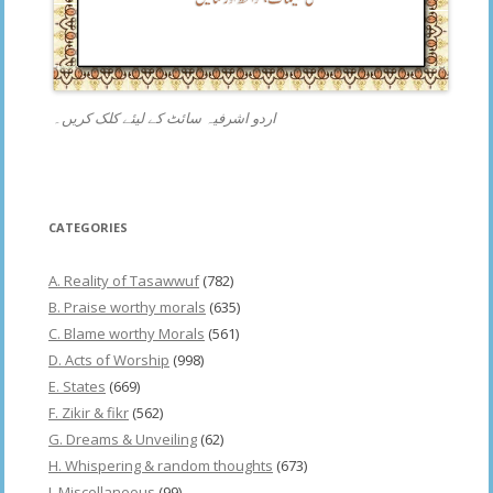
اردو اشرفیہ سائٹ کے لیئے کلک کریں۔
CATEGORIES
A. Reality of Tasawwuf
(782)
B. Praise worthy morals
(635)
C. Blame worthy Morals
(561)
D. Acts of Worship
(998)
E. States
(669)
F. Zikir & fikr
(562)
G. Dreams & Unveiling
(62)
H. Whispering & random thoughts
(673)
I. Miscellaneous
(99)