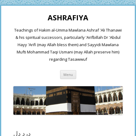
ASHRAFIYA
Teachings of Hakim al-Umma Mawlana Ashraf 'Ali Thanawi
& his spiritual successors, particularly 'Arifbillah Dr 'Abdul
Hayy 'Arifi (may Allah bless them) and Sayyidi Mawlana
Mufti Mohammad Taqi Usmani (may Allah preserve him)
regarding Tasawwuf
Skip
Menu
to
content
درد دل