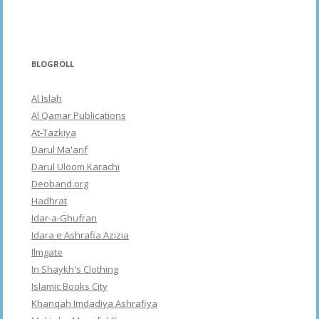
BLOGROLL
Al Islah
Al Qamar Publications
At-Tazkiya
Darul Ma'arif
Darul Uloom Karachi
Deoband.org
Hadhrat
Idar-a-Ghufran
Idara e Ashrafia Azizia
Ilmgate
In Shaykh's Clothing
Islamic Books City
Khanqah Imdadiya Ashrafiya