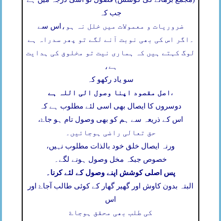
جب کہ
ضروریات و معمولات میں خلل نہ ہو،
اس سے
۔
اگر اس کی بھی نوبت آنے لگے تو پھر سدراہ ہے
لوگ کہتے ہیں کہ ہماری نیت تو مخلوق کی ہدایت
ہے،
سو یاد رکھو کہ
اصل مقصود اپنا وصول الی اللہ ہے
،
دوسروں کا ایصال بھی اسی لئے مطلوب ہے کہ
اس کے ذریعہ سے ہم کو بھی وصول تام ہو جاۓ،
حق تعالی راضی ہوجائیں۔
ورنہ ایصال خلق خود بالذات مطلوب نہیں،
خصوص جبکہ مخل وصول ہونے لگے۔
پس اصلی کوشش اپنے وصول کے لئے کرنا۔
البتہ بدون کاوش اور گھیر گھار کے کوئی طالب آجاۓ اور
اس
کی طلب بھی محقق ہوجاۓ