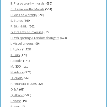
B. Praise worthy morals
(635)
C. Blame worthy Morals
(561)
D. Acts of Worship
(998)
E. States
(669)
F. Zikir & fikr
(562)
G. Dreams & Unveiling
(62)
H. Whispering & random thoughts
(673)
I. Miscellaneous
(99)
J. Rights
(1,128)
K. Fiqh
(178)
L. Books
(140)
(350)
M. اشعار
N. Advice
(971)
O. Audio
(56)
P. Financial issues
(32)
Q & A
(68)
Q. Akabir
(590)
Repost
(19)
Repost
(9)