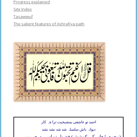
Progress explained
Site Index
Tasawwuf
The salient features of Ashrafiya path
احمد تو عاشقی بمشیخیت ترا چہ کار
دیوانہ باش سلسلہ شد شد نشد نشد
(مجمع بڑھانے کی کوشش) فضول تو اسی درجہ میں ہے