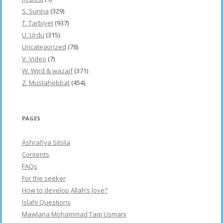
S. Sunna
(329)
T. Tarbiyet
(937)
U. Urdu
(315)
Uncategorized
(78)
V. Video
(7)
W. Wird & wazaif
(371)
Z. Mustahebbat
(454)
PAGES
Ashrafiya Silsila
Contents
FAQs
For the seeker
How to develop Allah’s love?
Islahi Questions
Mawlana Mohammad Taqi Usmani