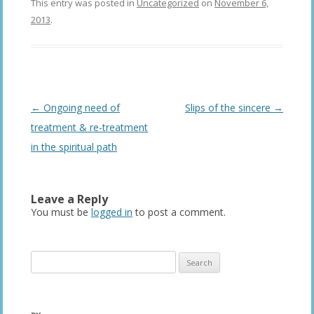
This entry was posted in
Uncategorized
on
November 6,
2013
.
Post
←
Ongoing need of
Slips of the sincere
→
navigation
treatment & re-treatment
in the spiritual path
Leave a Reply
You must be
logged in
to post a comment.
Search
for: