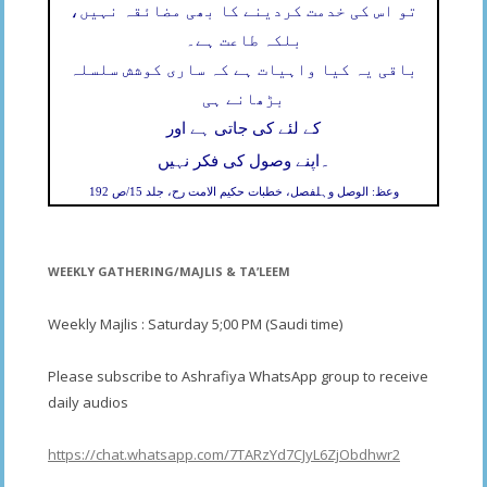
تو اس کی خدمت کردینے کا بھی مضائقہ نہیں،
بلکہ طاعت ہے۔
باقی یہ کیا واہیات ہے کہ ساری کوشش سلسلہ
بڑھانے ہی
کے لئے کی جاتی ہے اور
۔
اپنے وصول کی فکر نہیں
وعظ: الوصل وہلفصل، خطبات حکیم الامت رح، جلد 15/ص 192
WEEKLY GATHERING/MAJLIS & TA’LEEM
Weekly Majlis : Saturday 5;00 PM (Saudi time)
Please subscribe to Ashrafiya WhatsApp group to receive
daily audios
https://chat.whatsapp.com/7TARzYd7CJyL6ZjObdhwr2