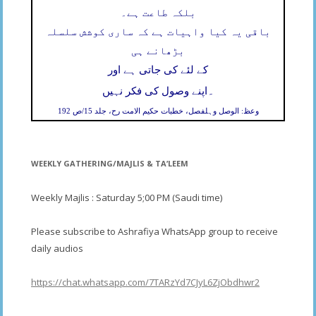
بلکہ طاعت ہے۔
باقی یہ کیا واہیات ہے کہ ساری کوشش سلسلہ
بڑھانے ہی
کے لئے کی جاتی ہے اور
۔
اپنے وصول کی فکر نہیں
وعظ: الوصل وہلفصل، خطبات حکیم الامت رح، جلد 15/ص 192
WEEKLY GATHERING/MAJLIS & TA’LEEM
Weekly Majlis : Saturday 5;00 PM (Saudi time)
Please subscribe to Ashrafiya WhatsApp group to receive
daily audios
https://chat.whatsapp.com/7TARzYd7CJyL6ZjObdhwr2