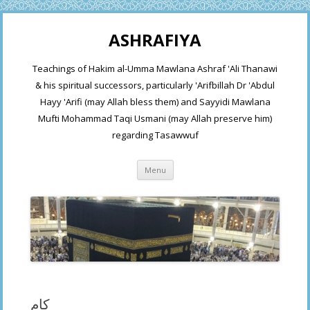
ASHRAFIYA
Teachings of Hakim al-Umma Mawlana Ashraf 'Ali Thanawi
& his spiritual successors, particularly 'Arifbillah Dr 'Abdul
Hayy 'Arifi (may Allah bless them) and Sayyidi Mawlana
Mufti Mohammad Taqi Usmani (may Allah preserve him)
regarding Tasawwuf
Skip
Menu
to
content
كام