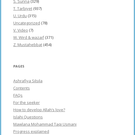
S. Sunna
(329)
T. Tarbiyet
(937)
U. Urdu
(315)
Uncategorized
(78)
V. Video
(7)
W. Wird & wazaif
(371)
Z. Mustahebbat
(454)
PAGES
Ashrafiya Silsila
Contents
FAQs
For the seeker
How to develop Allah’s love?
Islahi Questions
Mawlana Mohammad Taqi Usmani
Progress explained