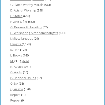
C. Blame worthy Morals
(561)
D. Acts of Worship
(998)
E. States
(669)
F. Zikir & fikr
(562)
G. Dreams & Unveiling
(62)
H. Whispering & random thoughts
(673)
I. Miscellaneous
(99)
J. Rights
(1,128)
K. Fiqh
(178)
L. Books
(140)
(350)
M. اشعار
N. Advice
(971)
O. Audio
(56)
P. Financial issues
(32)
Q & A
(68)
Q. Akabir
(590)
Repost
(19)
Repost
(9)