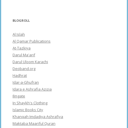
BLOGROLL
Al Islah
Al Qamar Publications
At-Tazkiya
Darul Ma'arif
Darul Uloom Karachi
Deoband.org
Hadhrat
Idar-a-Ghufran
Idara e Ashrafia Azizia
Ilmgate
In Shaykh's Clothing
Islamic Books City
Khanqah Imdadiya Ashrafiya
Maktaba Maariful Quran