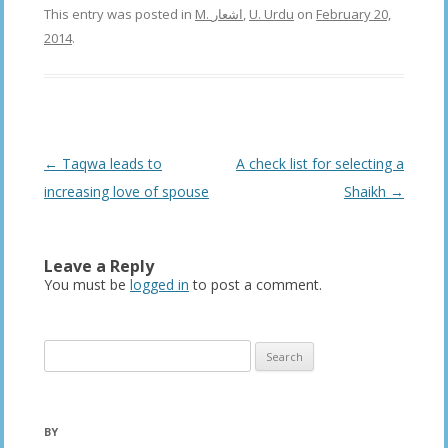
This entry was posted in
M. اشعار
,
U. Urdu
on
February 20,
2014
.
Post
←
Taqwa leads to
A check list for selecting a
navigation
increasing love of spouse
Shaikh
→
Leave a Reply
You must be
logged in
to post a comment.
Search
for:
BY