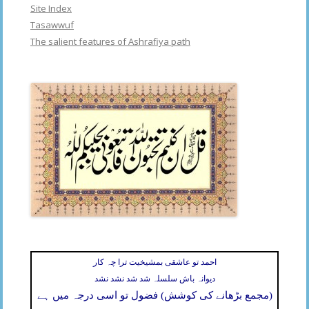
Site Index
Tasawwuf
The salient features of Ashrafiya path
احمد تو عاشقی بمشیخیت ترا چہ کار
دیوانہ باش سلسلہ شد شد نشد نشد
(مجمع بڑھانے کی کوشش) فضول تو اسی درجہ میں ہے