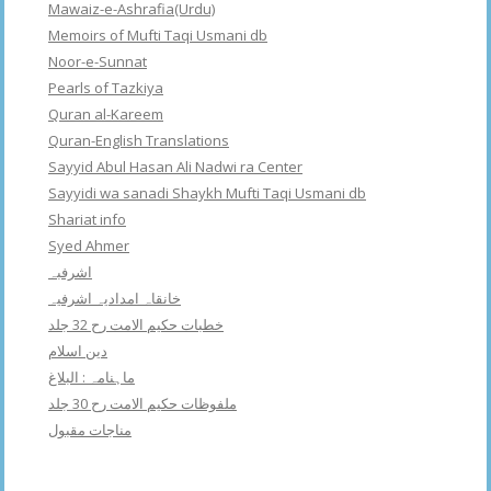
Mawaiz-e-Ashrafia(Urdu)
Memoirs of Mufti Taqi Usmani db
Noor-e-Sunnat
Pearls of Tazkiya
Quran al-Kareem
Quran-English Translations
Sayyid Abul Hasan Ali Nadwi ra Center
Sayyidi wa sanadi Shaykh Mufti Taqi Usmani db
Shariat info
Syed Ahmer
اشرفبہ
خانقاہ امدادیہ اشرفیہ
خطبات حکیم الامت رح 32 جلد
دین اسلام
ماہنامہ : البلاغ
ملفوظات حکیم الامت رح 30 جلد
مناجات مقبول