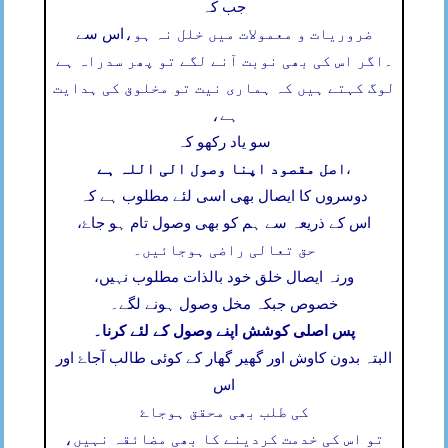
جب کہ
ضروریات و معمولات میں خلل نہ ہو،
اس سے
۔
اگر اس کی بھی نوبت آنے لگے تو پھر سدراہ ہے
لوگ کہتے ہیں کہ ہماری نیت تو مخلوق کی ہدایت
ہے،
سو یاد رکھو کہ
اصل مقصود اپنا وصول الی اللہ ہے
،
دوسروں کا ایصال بھی اسی لئے مطلوب ہے کہ
اس کے ذریعہ سے ہم کو بھی وصول تام ہو جاۓ،
حق تعالی راضی ہوجائیں۔
ورنہ ایصال خلق خود بالذات مطلوب نہیں،
خصوص جبکہ مخل وصول ہونے لگے۔
پس اصلی کوشش اپنے وصول کے لئے کرنا۔
البتہ بدون کاوش اور گھیر گھار کے کوئی طالب آجاۓ اور
اس
کی طلب بھی محقق ہوجاۓ
تو اس کی خدمت کردینے کا بھی مضائقہ نہیں،