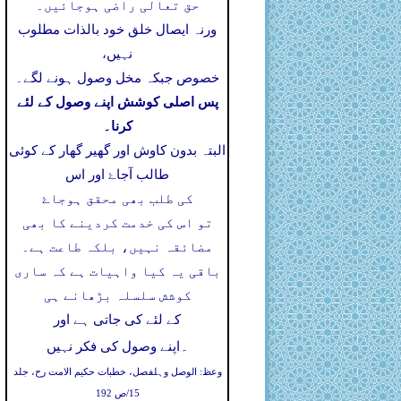
حق تعالی راضی ہوجائیں۔
ورنہ ایصال خلق خود بالذات مطلوب
نہیں،
خصوص جبکہ مخل وصول ہونے لگے۔
پس اصلی کوشش اپنے وصول کے لئے
کرنا۔
البتہ بدون کاوش اور گھیر گھار کے کوئی
طالب آجاۓ اور اس
کی طلب بھی محقق ہوجاۓ
تو اس کی خدمت کردینے کا بھی
مضائقہ نہیں، بلکہ طاعت ہے۔
باقی یہ کیا واہیات ہے کہ ساری
کوشش سلسلہ بڑھانے ہی
کے لئے کی جاتی ہے اور
۔
اپنے وصول کی فکر نہیں
وعظ: الوصل وہلفصل، خطبات حکیم الامت رح، جلد
15/ص 192