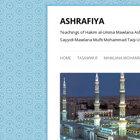
ASHRAFIYA
Teachings of Hakim al-Umma Mawlana Ashraf 
Sayyidi Mawlana Mufti Mohammad Taqi Us
HOME
TASAWWUF
MAWLANA MOHAMM