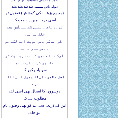
احمد تو عاشقی بمشیخیت ترا چہ کار
دیوانہ باش سلسلہ شد شد نشد نشد
(مجمع بڑھانے کی کوشش) فضول تو
اسی درجہ میں ہے جب کہ
ضروریات و معمولات میں
اس سے
خلل نہ ہو،
اگر اس کی بھی نوبت آنے لگے تو
۔
پھر سدراہ ہے
لوگ کہتے ہیں کہ ہماری نیت تو
مخلوق کی ہدایت ہے،
سو یاد رکھو کہ
اصل مقصود اپنا وصول الی اللہ
ہے
،
دوسروں کا ایصال بھی اسی لئے
مطلوب ہے کہ
اس کے ذریعہ سے ہم کو بھی وصول تام
ہو جاۓ،