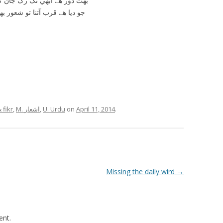
بهت دور هے ابهي تک رگ جان
جو ديا هے قرب آتنا تو شعور ب
& fikr
,
M. اشعار
,
U. Urdu
on
April 11, 2014
.
Missing the daily wird
→
nt.