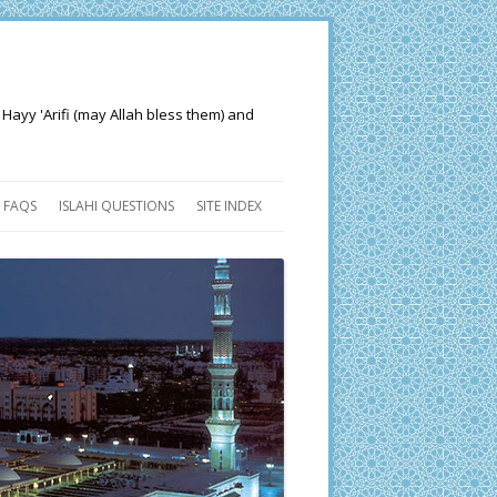
 Hayy 'Arifi (may Allah bless them) and
FAQS
ISLAHI QUESTIONS
SITE INDEX