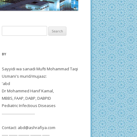
Search
for:
BY
Sayyidi wa sanadi Mufti Mohammad Taqi
Usmani's murid/mujaaz:
'abd
Dr Mohammed Hanif Kamal,
MBBS, FAAP, DABP, DABPID
Pediatric Infectious Diseases
....................................
Contact:
abd@ashrafiya.com
----- ------- --------- --------- ------