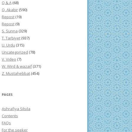
Q & A
(68)
Q. Akabir
(590)
Repost
(19)
Repost
(9)
S. Sunna
(329)
T. Tarbiyet
(937)
U. Urdu
(315)
Uncategorized
(78)
V. Video
(7)
W. Wird & wazaif
(371)
Z. Mustahebbat
(454)
PAGES
Ashrafiya Silsila
Contents
FAQs
For the seeker