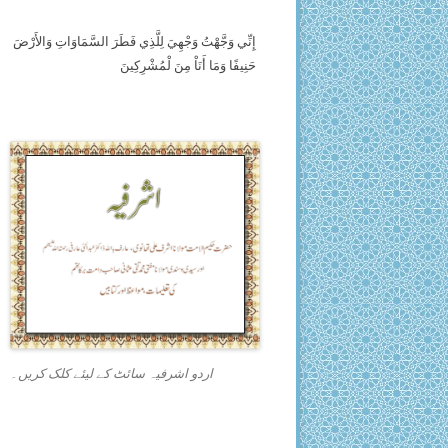
إِنِّي وَجَّهْتُ وَجْهِيَ لِلَّذِي فَطَرَ السَّمَاوَاتِ وَالأَرْضَ
حَنِيفًا وَمَا أَنَاْ مِنَ لْمُشْرِكِينَ
اردو اشرفیہ سائٹ کے لیئے کلک کریں۔