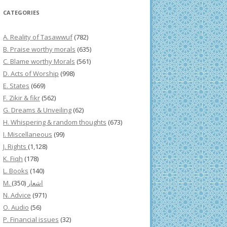
CATEGORIES
A. Reality of Tasawwuf
(782)
B. Praise worthy morals
(635)
C. Blame worthy Morals
(561)
D. Acts of Worship
(998)
E. States
(669)
F. Zikir & fikr
(562)
G. Dreams & Unveiling
(62)
H. Whispering & random thoughts
(673)
I. Miscellaneous
(99)
J. Rights
(1,128)
K. Fiqh
(178)
L. Books
(140)
(350)
M. اشعار
N. Advice
(971)
O. Audio
(56)
P. Financial issues
(32)