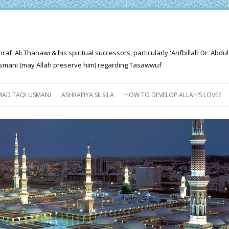
'Ali Thanawi & his spiritual successors, particularly 'Arifbillah Dr 'Abdul
mani (may Allah preserve him) regarding Tasawwuf
Skip
to
AD TAQI USMANI
ASHRAFIYA SILSILA
HOW TO DEVELOP ALLAH’S LOVE?
content
THE SALIENT FEATURES OF
ASHRAFIYA PATH
FOR THE SEEKER
PROGRESS EXPLAINED