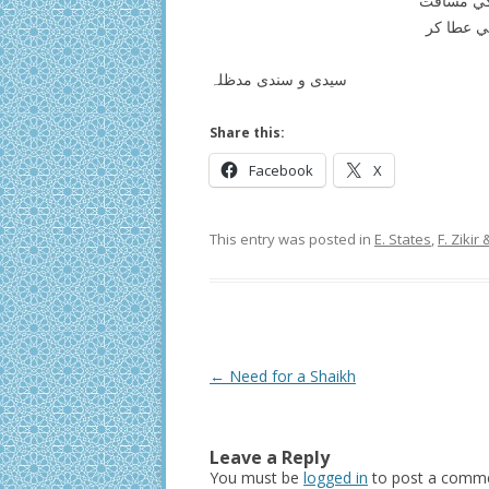
 كي مسافت
هي عطا كر
سیدی و سندی مدظلہ
Share this:
Facebook
X
This entry was posted in
E. States
,
F. Zikir 
Post
←
Need for a Shaikh
navigation
Leave a Reply
You must be
logged in
to post a comme