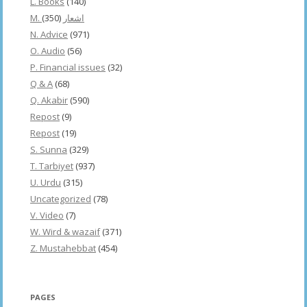
L. Books
(140)
(350)
M. اشعار
N. Advice
(971)
O. Audio
(56)
P. Financial issues
(32)
Q & A
(68)
Q. Akabir
(590)
Repost
(9)
Repost
(19)
S. Sunna
(329)
T. Tarbiyet
(937)
U. Urdu
(315)
Uncategorized
(78)
V. Video
(7)
W. Wird & wazaif
(371)
Z. Mustahebbat
(454)
PAGES