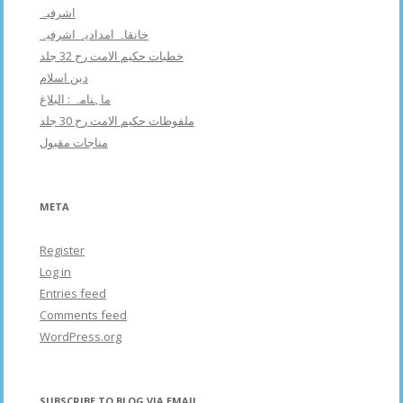
اشرفبہ
خانقاہ امدادیہ اشرفیہ
خطبات حکیم الامت رح 32 جلد
دین اسلام
ماہنامہ : البلاغ
ملفوظات حکیم الامت رح 30 جلد
مناجات مقبول
META
Register
Log in
Entries feed
Comments feed
WordPress.org
SUBSCRIBE TO BLOG VIA EMAIL