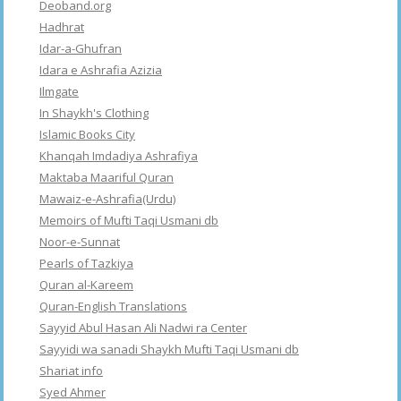
Deoband.org
Hadhrat
Idar-a-Ghufran
Idara e Ashrafia Azizia
Ilmgate
In Shaykh's Clothing
Islamic Books City
Khanqah Imdadiya Ashrafiya
Maktaba Maariful Quran
Mawaiz-e-Ashrafia(Urdu)
Memoirs of Mufti Taqi Usmani db
Noor-e-Sunnat
Pearls of Tazkiya
Quran al-Kareem
Quran-English Translations
Sayyid Abul Hasan Ali Nadwi ra Center
Sayyidi wa sanadi Shaykh Mufti Taqi Usmani db
Shariat info
Syed Ahmer