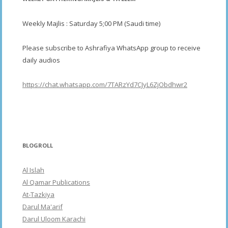
Weekly Majlis : Saturday 5;00 PM (Saudi time)
Please subscribe to Ashrafiya WhatsApp group to receive
daily audios
https://chat.whatsapp.com/7TARzYd7CJyL6ZjObdhwr2
BLOGROLL
Al Islah
Al Qamar Publications
At-Tazkiya
Darul Ma'arif
Darul Uloom Karachi