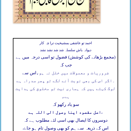
احمد تو عاشقی بمشیخیت ترا چہ کار
دیوانہ باش سلسلہ شد شد نشد نشد
(مجمع بڑھانے کی کوشش) فضول تو اسی درجہ میں ہے
جب کہ
اس سے
ضروریات و معمولات میں خلل نہ ہو،
اگر اس کی بھی نوبت آنے لگے تو پھر سدراہ ہے
۔
لوگ کہتے ہیں کہ ہماری نیت تو مخلوق کی ہدایت
ہے،
سو یاد رکھو کہ
اصل مقصود اپنا وصول الی اللہ ہے
،
دوسروں کا ایصال بھی اسی لئے مطلوب ہے کہ
اس کے ذریعہ سے ہم کو بھی وصول تام ہو جاۓ،