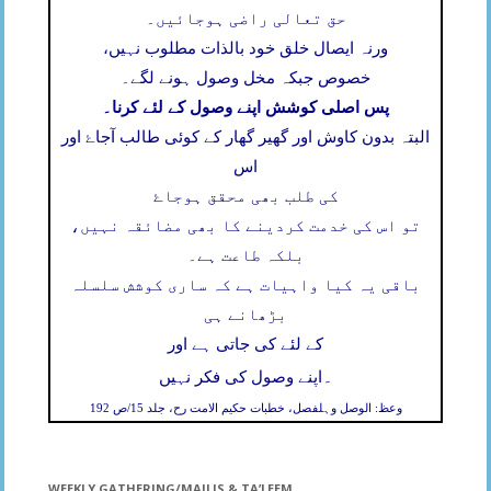
حق تعالی راضی ہوجائیں۔
ورنہ ایصال خلق خود بالذات مطلوب نہیں،
خصوص جبکہ مخل وصول ہونے لگے۔
پس اصلی کوشش اپنے وصول کے لئے کرنا۔
البتہ بدون کاوش اور گھیر گھار کے کوئی طالب آجاۓ اور
اس
کی طلب بھی محقق ہوجاۓ
تو اس کی خدمت کردینے کا بھی مضائقہ نہیں،
بلکہ طاعت ہے۔
باقی یہ کیا واہیات ہے کہ ساری کوشش سلسلہ
بڑھانے ہی
کے لئے کی جاتی ہے اور
۔
اپنے وصول کی فکر نہیں
وعظ: الوصل وہلفصل، خطبات حکیم الامت رح، جلد 15/ص 192
WEEKLY GATHERING/MAJLIS & TA’LEEM