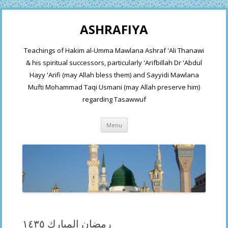
ASHRAFIYA
Teachings of Hakim al-Umma Mawlana Ashraf 'Ali Thanawi
& his spiritual successors, particularly 'Arifbillah Dr 'Abdul
Hayy 'Arifi (may Allah bless them) and Sayyidi Mawlana
Mufti Mohammad Taqi Usmani (may Allah preserve him)
regarding Tasawwuf
Skip
Menu
to
content
رمضان المبارك ١٤٣٥