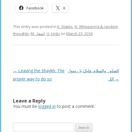
Facebook
X
This entry was posted in
E. States
,
H. Whispering & random
thoughts
,
M. اشعار
,
U. Urdu
on
March 23, 2016
.
Post
←
Leaving the Shaykh: The
الصلوہ والسلام علیک یا رسول
navigation
proper way to do so
اللہ
→
Leave a Reply
You must be
logged in
to post a comment.
Search