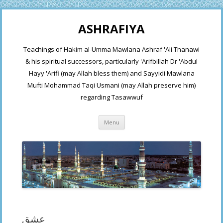
ASHRAFIYA
Teachings of Hakim al-Umma Mawlana Ashraf 'Ali Thanawi
& his spiritual successors, particularly 'Arifbillah Dr 'Abdul
Hayy 'Arifi (may Allah bless them) and Sayyidi Mawlana
Mufti Mohammad Taqi Usmani (may Allah preserve him)
regarding Tasawwuf
Skip
Menu
to
content
عشق