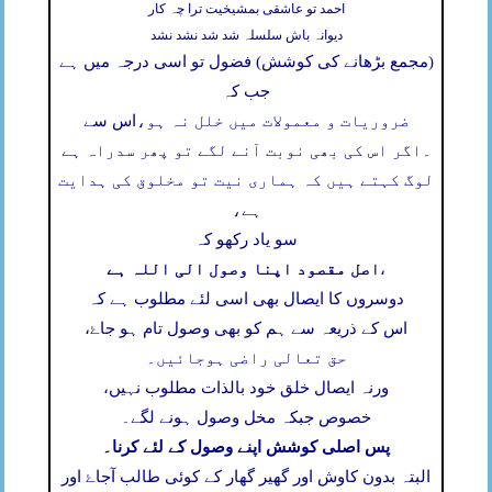
احمد تو عاشقی بمشیخیت ترا چہ کار
دیوانہ باش سلسلہ شد شد نشد نشد
(مجمع بڑھانے کی کوشش) فضول تو اسی درجہ میں ہے
جب کہ
ضروریات و معمولات میں خلل نہ ہو،
اس سے
۔
اگر اس کی بھی نوبت آنے لگے تو پھر سدراہ ہے
لوگ کہتے ہیں کہ ہماری نیت تو مخلوق کی ہدایت
ہے،
سو یاد رکھو کہ
اصل مقصود اپنا وصول الی اللہ ہے
،
دوسروں کا ایصال بھی اسی لئے مطلوب ہے کہ
اس کے ذریعہ سے ہم کو بھی وصول تام ہو جاۓ،
حق تعالی راضی ہوجائیں۔
ورنہ ایصال خلق خود بالذات مطلوب نہیں،
خصوص جبکہ مخل وصول ہونے لگے۔
پس اصلی کوشش اپنے وصول کے لئے کرنا۔
البتہ بدون کاوش اور گھیر گھار کے کوئی طالب آجاۓ اور