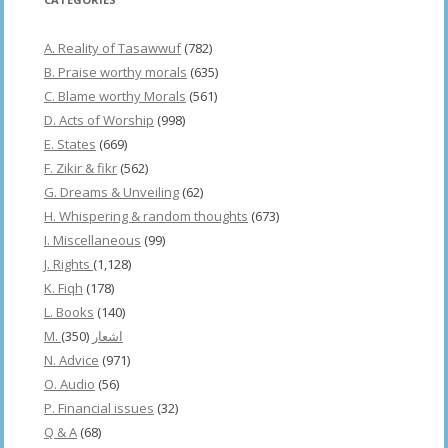
A. Reality of Tasawwuf
(782)
B. Praise worthy morals
(635)
C. Blame worthy Morals
(561)
D. Acts of Worship
(998)
E. States
(669)
F. Zikir & fikr
(562)
G. Dreams & Unveiling
(62)
H. Whispering & random thoughts
(673)
I. Miscellaneous
(99)
J. Rights
(1,128)
K. Fiqh
(178)
L. Books
(140)
(350)
M. اشعار
N. Advice
(971)
O. Audio
(56)
P. Financial issues
(32)
Q & A
(68)