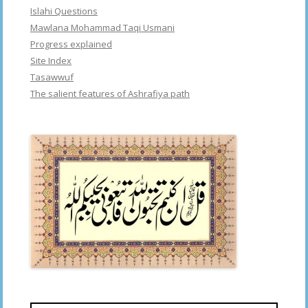
Islahi Questions
Mawlana Mohammad Taqi Usmani
Progress explained
Site Index
Tasawwuf
The salient features of Ashrafiya path