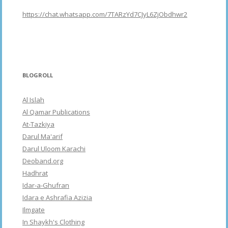
https://chat.whatsapp.com/7TARzYd7CJyL6ZjObdhwr2
BLOGROLL
Al Islah
Al Qamar Publications
At-Tazkiya
Darul Ma'arif
Darul Uloom Karachi
Deoband.org
Hadhrat
Idar-a-Ghufran
Idara e Ashrafia Azizia
Ilmgate
In Shaykh's Clothing