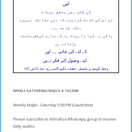
اس
کی طلب بھی محقق ہوجاۓ
تو اس کی خدمت کردینے کا بھی مضائقہ نہیں،
بلکہ طاعت ہے۔
باقی یہ کیا واہیات ہے کہ ساری کوشش سلسلہ
بڑھانے ہی
کے لئے کی جاتی ہے اور
۔
اپنے وصول کی فکر نہیں
وعظ: الوصل وہلفصل، خطبات حکیم الامت رح، جلد 15/ص 192
WEEKLY GATHERING/MAJLIS & TA’LEEM
Weekly Majlis : Saturday 5;00 PM (Saudi time)
Please subscribe to Ashrafiya WhatsApp group to receive
daily audios