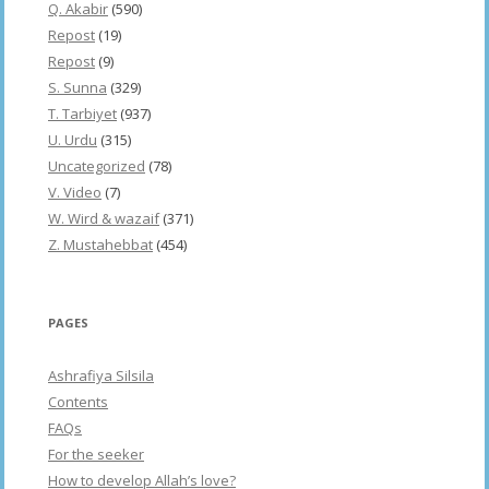
Q. Akabir
(590)
Repost
(19)
Repost
(9)
S. Sunna
(329)
T. Tarbiyet
(937)
U. Urdu
(315)
Uncategorized
(78)
V. Video
(7)
W. Wird & wazaif
(371)
Z. Mustahebbat
(454)
PAGES
Ashrafiya Silsila
Contents
FAQs
For the seeker
How to develop Allah’s love?