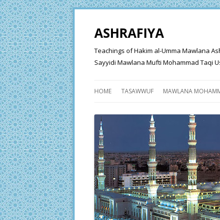
ASHRAFIYA
Teachings of Hakim al-Umma Mawlana Ashraf 
Sayyidi Mawlana Mufti Mohammad Taqi Us
HOME
TASAWWUF
MAWLANA MOHAMM