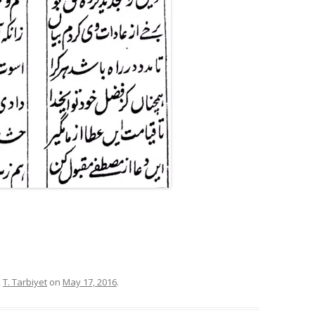
,
T. Tarbiyet
on
May 17, 2016
.