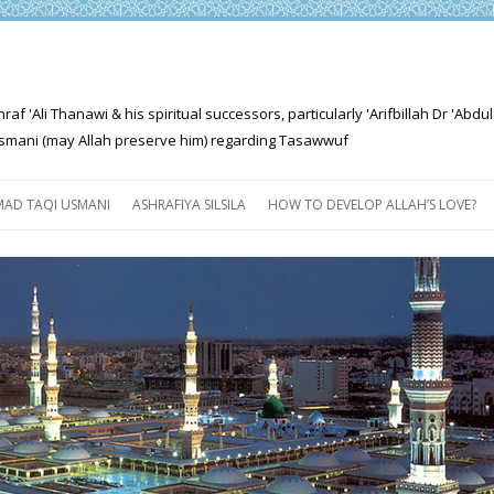
'Ali Thanawi & his spiritual successors, particularly 'Arifbillah Dr 'Abdul
mani (may Allah preserve him) regarding Tasawwuf
Skip
to
AD TAQI USMANI
ASHRAFIYA SILSILA
HOW TO DEVELOP ALLAH’S LOVE?
content
THE SALIENT FEATURES OF
ASHRAFIYA PATH
FOR THE SEEKER
PROGRESS EXPLAINED