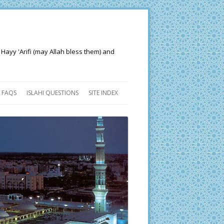
 Hayy 'Arifi (may Allah bless them) and
FAQS
ISLAHI QUESTIONS
SITE INDEX