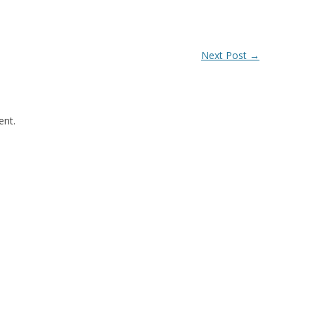
Next Post
→
nt.