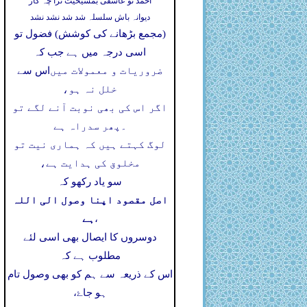
احمد تو عاشقی بمشیخیت ترا چہ کار
دیوانہ باش سلسلہ شد شد نشد نشد
(مجمع بڑھانے کی کوشش) فضول تو
اسی درجہ میں ہے جب کہ
ضروریات و معمولات میں
اس سے
خلل نہ ہو،
اگر اس کی بھی نوبت آنے لگے تو
۔
پھر سدراہ ہے
لوگ کہتے ہیں کہ ہماری نیت تو
مخلوق کی ہدایت ہے،
سو یاد رکھو کہ
اصل مقصود اپنا وصول الی اللہ
ہے
،
دوسروں کا ایصال بھی اسی لئے
مطلوب ہے کہ
اس کے ذریعہ سے ہم کو بھی وصول تام
ہو جاۓ،