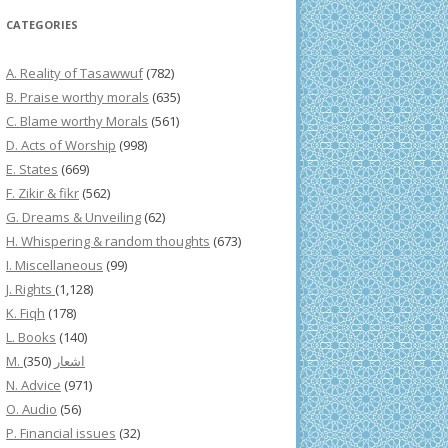
CATEGORIES
A. Reality of Tasawwuf
(782)
B. Praise worthy morals
(635)
C. Blame worthy Morals
(561)
D. Acts of Worship
(998)
E. States
(669)
F. Zikir & fikr
(562)
G. Dreams & Unveiling
(62)
H. Whispering & random thoughts
(673)
I. Miscellaneous
(99)
J. Rights
(1,128)
K. Fiqh
(178)
L. Books
(140)
(350)
M. اشعار
N. Advice
(971)
O. Audio
(56)
P. Financial issues
(32)