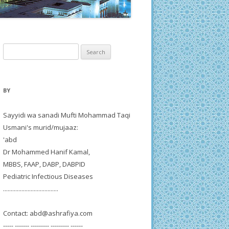
Search
for:
BY
Sayyidi wa sanadi Mufti Mohammad Taqi
Usmani's murid/mujaaz:
'abd
Dr Mohammed Hanif Kamal,
MBBS, FAAP, DABP, DABPID
Pediatric Infectious Diseases
....................................
Contact:
abd@ashrafiya.com
----- ------- --------- --------- ------