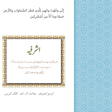
إِنِّي وَجَّهْتُ وَجْهِيَ لِلَّذِي فَطَرَ السَّمَاوَاتِ وَالأَرْضَ
حَنِيفًا وَمَا أَنَاْ مِنَ لْمُشْرِكِينَ
اردو اشرفیہ سائٹ کے لیئے کلک کریں۔