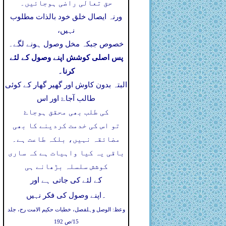
حق تعالی راضی ہوجائیں۔
ورنہ ایصال خلق خود بالذات مطلوب
نہیں،
خصوص جبکہ مخل وصول ہونے لگے۔
پس اصلی کوشش اپنے وصول کے لئے
کرنا۔
البتہ بدون کاوش اور گھیر گھار کے کوئی
طالب آجاۓ اور اس
کی طلب بھی محقق ہوجاۓ
تو اس کی خدمت کردینے کا بھی
مضائقہ نہیں، بلکہ طاعت ہے۔
باقی یہ کیا واہیات ہے کہ ساری
کوشش سلسلہ بڑھانے ہی
کے لئے کی جاتی ہے اور
۔
اپنے وصول کی فکر نہیں
وعظ: الوصل وہلفصل، خطبات حکیم الامت رح، جلد
15/ص 192