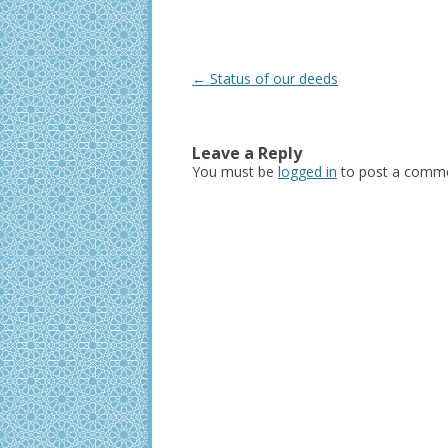
Post
←
Status of our deeds
navigation
Leave a Reply
You must be
logged in
to post a comme