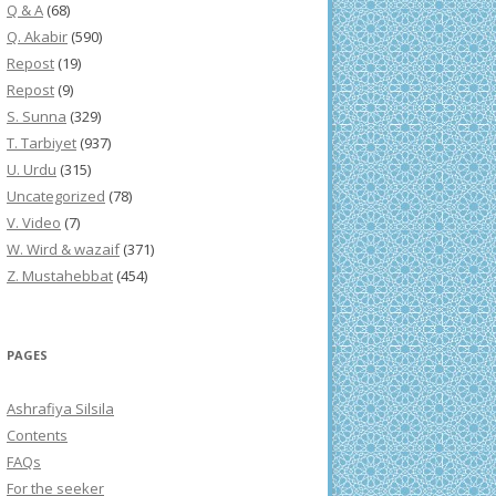
Q & A
(68)
Q. Akabir
(590)
Repost
(19)
Repost
(9)
S. Sunna
(329)
T. Tarbiyet
(937)
U. Urdu
(315)
Uncategorized
(78)
V. Video
(7)
W. Wird & wazaif
(371)
Z. Mustahebbat
(454)
PAGES
Ashrafiya Silsila
Contents
FAQs
For the seeker