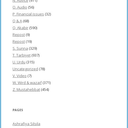
N. Advice
(971)
O. Audio
(56)
P. Financial issues
(32)
Q & A
(68)
Q. Akabir
(590)
Repost
(9)
Repost
(19)
S. Sunna
(329)
T. Tarbiyet
(937)
U. Urdu
(315)
Uncategorized
(78)
V. Video
(7)
W. Wird & wazaif
(371)
Z. Mustahebbat
(454)
PAGES
Ashrafiya Silsila