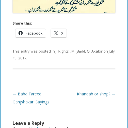
Share this:
Facebook
X
This entry was posted in
J. Rights
,
M. اشعار
,
Q. Akabir
on
July
15, 2017
.
Post
←
Baba Fareed
Khanqah or shop?
→
navigation
Ganjshakar: Sayings
Leave a Reply