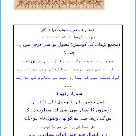
احمد تو عاشقی بمشیخیت ترا چہ کار
دیوانہ باش سلسلہ شد شد نشد نشد
(مجمع بڑھانے کی کوشش) فضول تو اسی درجہ میں ہے
جب کہ
ضروریات و معمولات میں خلل نہ ہو،
اس سے
۔
اگر اس کی بھی نوبت آنے لگے تو پھر سدراہ ہے
لوگ کہتے ہیں کہ ہماری نیت تو مخلوق کی ہدایت
ہے،
سو یاد رکھو کہ
اصل مقصود اپنا وصول الی اللہ ہے
،
دوسروں کا ایصال بھی اسی لئے مطلوب ہے کہ
اس کے ذریعہ سے ہم کو بھی وصول تام ہو جاۓ،
حق تعالی راضی ہوجائیں۔
ورنہ ایصال خلق خود بالذات مطلوب نہیں،