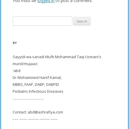
You must be
logged in
to post a comment.
Search
for:
BY
Sayyidi wa sanadi Mufti Mohammad Taqi Usmani's
murid/mujaaz:
'abd
Dr Mohammed Hanif Kamal,
MBBS, FAAP, DABP, DABPID
Pediatric Infectious Diseases
....................................
Contact:
abd@ashrafiya.com
----- ------- --------- --------- ------