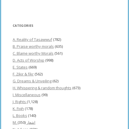
CATEGORIES
A. Reality of Tasawwuf
(782)
B. Praise worthy morals
(635)
C. Blame worthy Morals
(561)
D. Acts of Worship
(998)
E. States
(669)
F. Zikir & fikr
(562)
G. Dreams & Unveiling
(62)
H. Whispering & random thoughts
(673)
I. Miscellaneous
(99)
J. Rights
(1,128)
K. Fiqh
(178)
L. Books
(140)
(350)
M. اشعار