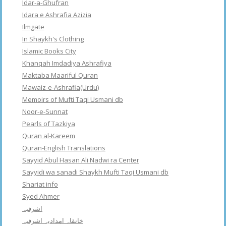
Idar-a-Ghufran
Idara e Ashrafia Azizia
Ilmgate
In Shaykh's Clothing
Islamic Books City
Khanqah Imdadiya Ashrafiya
Maktaba Maariful Quran
Mawaiz-e-Ashrafia(Urdu)
Memoirs of Mufti Taqi Usmani db
Noor-e-Sunnat
Pearls of Tazkiya
Quran al-Kareem
Quran-English Translations
Sayyid Abul Hasan Ali Nadwi ra Center
Sayyidi wa sanadi Shaykh Mufti Taqi Usmani db
Shariat info
Syed Ahmer
اشرفبہ
خانقاہ امدادیہ اشرفیہ