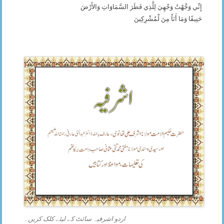
إِنِّي وَجَّهْتُ وَجْهِيَ لِلَّذِي فَطَرَ السَّمَاوَاتِ وَالأَرْضَ
حَنِيفًا وَمَا أَنَاْ مِنَ لْمُشْرِكِينَ
اردو اشرفیہ سائٹ کے لیئے کلک کریں۔