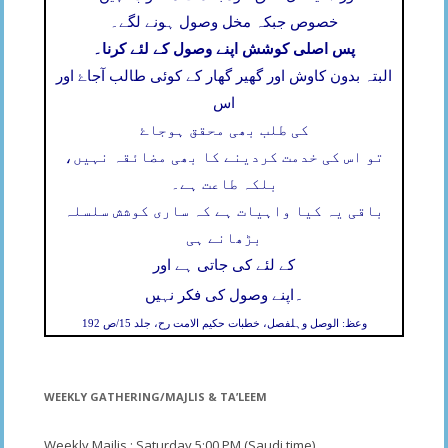
خصوص جبکہ مخل وصول ہونے لگے۔
پس اصلی کوشش اپنے وصول کے لئے کرنا۔
البتہ بدون کاوش اور گھیر گھار کے کوئی طالب آجاۓ اور
اس
کی طلب بھی محقق ہوجاۓ
تو اس کی خدمت کردینے کا بھی مضائقہ نہیں،
بلکہ طاعت ہے۔
باقی یہ کیا واہیات ہے کہ ساری کوشش سلسلہ
بڑھانے ہی
کے لئے کی جاتی ہے اور
۔
اپنے وصول کی فکر نہیں
وعظ: الوصل وہلفصل، خطبات حکیم الامت رح، جلد 15/ص 192
WEEKLY GATHERING/MAJLIS & TA’LEEM
Weekly Majlis : Saturday 5;00 PM (Saudi time)