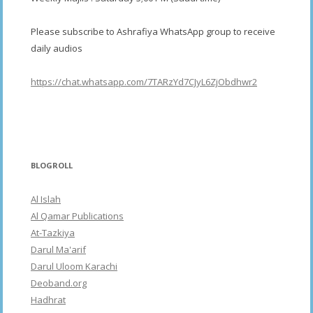
Please subscribe to Ashrafiya WhatsApp group to receive
daily audios
https://chat.whatsapp.com/7TARzYd7CJyL6ZjObdhwr2
BLOGROLL
Al Islah
Al Qamar Publications
At-Tazkiya
Darul Ma'arif
Darul Uloom Karachi
Deoband.org
Hadhrat