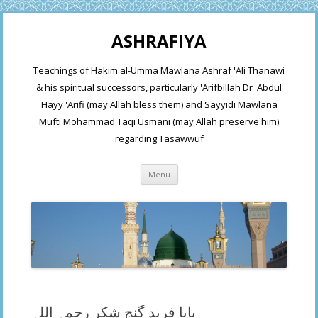
ASHRAFIYA
Teachings of Hakim al-Umma Mawlana Ashraf 'Ali Thanawi
& his spiritual successors, particularly 'Arifbillah Dr 'Abdul
Hayy 'Arifi (may Allah bless them) and Sayyidi Mawlana
Mufti Mohammad Taqi Usmani (may Allah preserve him)
regarding Tasawwuf
Skip
Menu
to
content
بابا فرید گنج شکر رحمہ اللہ