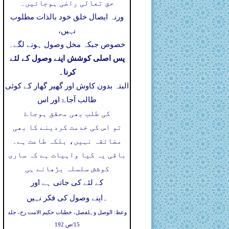
حق تعالی راضی ہوجائیں۔
ورنہ ایصال خلق خود بالذات مطلوب
نہیں،
خصوص جبکہ مخل وصول ہونے لگے۔
پس اصلی کوشش اپنے وصول کے لئے
کرنا۔
البتہ بدون کاوش اور گھیر گھار کے کوئی
طالب آجاۓ اور اس
کی طلب بھی محقق ہوجاۓ
تو اس کی خدمت کردینے کا بھی
مضائقہ نہیں، بلکہ طاعت ہے۔
باقی یہ کیا واہیات ہے کہ ساری
کوشش سلسلہ بڑھانے ہی
کے لئے کی جاتی ہے اور
۔
اپنے وصول کی فکر نہیں
وعظ: الوصل وہلفصل، خطبات حکیم الامت رح، جلد
15/ص 192