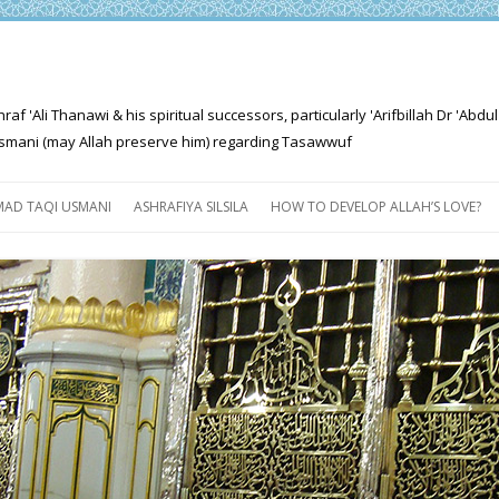
'Ali Thanawi & his spiritual successors, particularly 'Arifbillah Dr 'Abdul
mani (may Allah preserve him) regarding Tasawwuf
Skip
to
AD TAQI USMANI
ASHRAFIYA SILSILA
HOW TO DEVELOP ALLAH’S LOVE?
content
THE SALIENT FEATURES OF
ASHRAFIYA PATH
FOR THE SEEKER
PROGRESS EXPLAINED