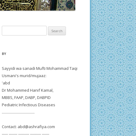
Search
for:
BY
Sayyidi wa sanadi Mufti Mohammad Taqi
Usmani's murid/mujaaz:
'abd
Dr Mohammed Hanif Kamal,
MBBS, FAAP, DABP, DABPID
Pediatric Infectious Diseases
....................................
Contact:
abd@ashrafiya.com
----- ------- --------- --------- ------