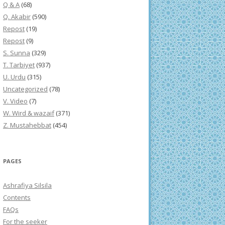
Q & A
(68)
Q. Akabir
(590)
Repost
(19)
Repost
(9)
S. Sunna
(329)
T. Tarbiyet
(937)
U. Urdu
(315)
Uncategorized
(78)
V. Video
(7)
W. Wird & wazaif
(371)
Z. Mustahebbat
(454)
PAGES
Ashrafiya Silsila
Contents
FAQs
For the seeker