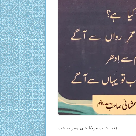
ھدیہ جناب مولانا علی منیر صاحب