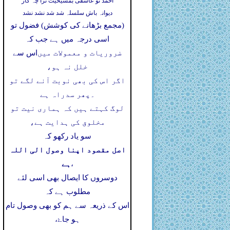
احمد تو عاشقی بمشیخیت ترا چہ کار
دیوانہ باش سلسلہ شد شد نشد نشد
(مجمع بڑھانے کی کوشش) فضول تو
اسی درجہ میں ہے جب کہ
ضروریات و معمولات میں
اس سے
خلل نہ ہو،
اگر اس کی بھی نوبت آنے لگے تو
۔
پھر سدراہ ہے
لوگ کہتے ہیں کہ ہماری نیت تو
مخلوق کی ہدایت ہے،
سو یاد رکھو کہ
اصل مقصود اپنا وصول الی اللہ
ہے
،
دوسروں کا ایصال بھی اسی لئے
مطلوب ہے کہ
اس کے ذریعہ سے ہم کو بھی وصول تام
ہو جاۓ،