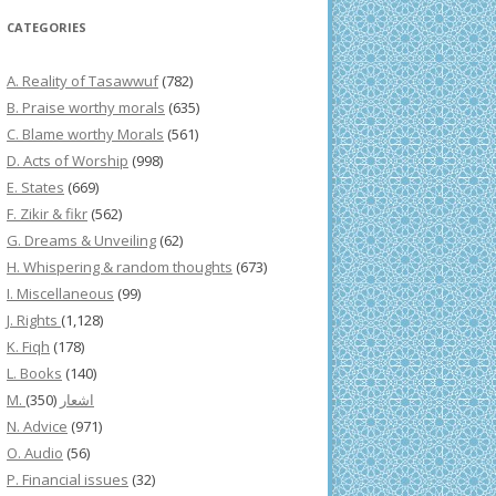
CATEGORIES
A. Reality of Tasawwuf
(782)
B. Praise worthy morals
(635)
C. Blame worthy Morals
(561)
D. Acts of Worship
(998)
E. States
(669)
F. Zikir & fikr
(562)
G. Dreams & Unveiling
(62)
H. Whispering & random thoughts
(673)
I. Miscellaneous
(99)
J. Rights
(1,128)
K. Fiqh
(178)
L. Books
(140)
(350)
M. اشعار
N. Advice
(971)
O. Audio
(56)
P. Financial issues
(32)