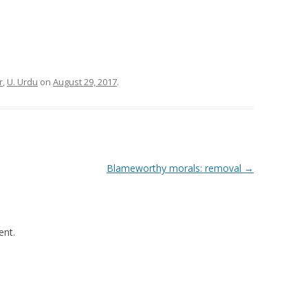
r
,
U. Urdu
on
August 29, 2017
.
Blameworthy morals: removal
→
nt.