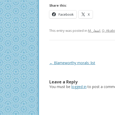
Share this:
Facebook
X
This entry was posted in
M. اشعار
,
Q. Akabi
Post
←
Blameworthy morals: list
navigation
Leave a Reply
You must be
logged in
to post a comme