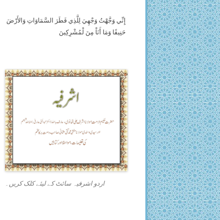
إِنِّي وَجَّهْتُ وَجْهِيَ لِلَّذِي فَطَرَ السَّمَاوَاتِ وَالأَرْضَ
حَنِيفًا وَمَا أَنَاْ مِنَ لْمُشْرِكِينَ
اردو اشرفیہ سائٹ کے لیئے کلک کریں۔