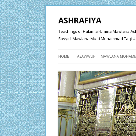
ASHRAFIYA
Teachings of Hakim al-Umma Mawlana Ashraf 
Sayyidi Mawlana Mufti Mohammad Taqi Us
HOME
TASAWWUF
MAWLANA MOHAMM