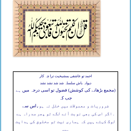
احمد تو عاشقی بمشیخیت ترا چہ کار
دیوانہ باش سلسلہ شد شد نشد نشد
(مجمع بڑھانے کی کوشش) فضول تو اسی درجہ میں ہے
جب کہ
ضروریات و معمولات میں خلل نہ ہو،
اس سے
۔
اگر اس کی بھی نوبت آنے لگے تو پھر سدراہ ہے
لوگ کہتے ہیں کہ ہماری نیت تو مخلوق کی ہدایت
ہے،