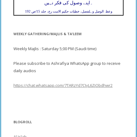
۔
اپنے وصول کی فکر نہیں
وعظ: الوصل وہلفصل، خطبات حکیم الامت رح، جلد 15/ص 192
WEEKLY GATHERING/MAJLIS & TA’LEEM
Weekly Majlis : Saturday 5;00 PM (Saudi time)
Please subscribe to Ashrafiya WhatsApp group to receive
daily audios
https://chat.whatsapp.com/7TARzYd7CJyL6ZjObdhwr2
BLOGROLL
Al Islah