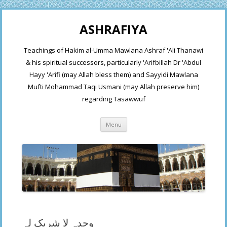
ASHRAFIYA
Teachings of Hakim al-Umma Mawlana Ashraf 'Ali Thanawi
& his spiritual successors, particularly 'Arifbillah Dr 'Abdul
Hayy 'Arifi (may Allah bless them) and Sayyidi Mawlana
Mufti Mohammad Taqi Usmani (may Allah preserve him)
regarding Tasawwuf
Skip
Menu
to
content
وحدہ لا شریک لہ