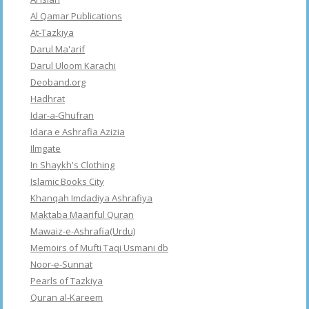
Al Qamar Publications
At-Tazkiya
Darul Ma'arif
Darul Uloom Karachi
Deoband.org
Hadhrat
Idar-a-Ghufran
Idara e Ashrafia Azizia
Ilmgate
In Shaykh's Clothing
Islamic Books City
Khanqah Imdadiya Ashrafiya
Maktaba Maariful Quran
Mawaiz-e-Ashrafia(Urdu)
Memoirs of Mufti Taqi Usmani db
Noor-e-Sunnat
Pearls of Tazkiya
Quran al-Kareem