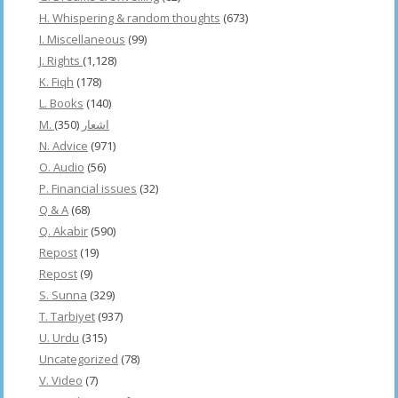
H. Whispering & random thoughts
(673)
I. Miscellaneous
(99)
J. Rights
(1,128)
K. Fiqh
(178)
L. Books
(140)
(350)
M. اشعار
N. Advice
(971)
O. Audio
(56)
P. Financial issues
(32)
Q & A
(68)
Q. Akabir
(590)
Repost
(19)
Repost
(9)
S. Sunna
(329)
T. Tarbiyet
(937)
U. Urdu
(315)
Uncategorized
(78)
V. Video
(7)