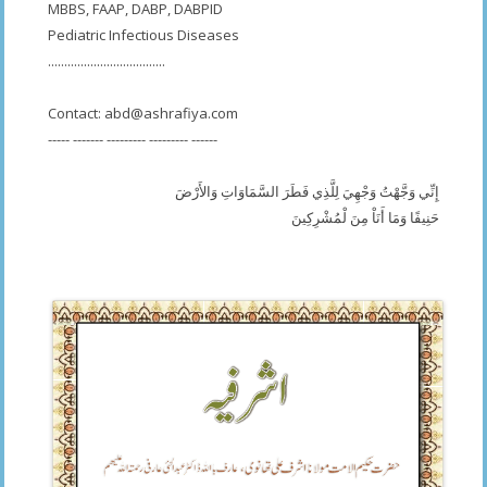
MBBS, FAAP, DABP, DABPID
Pediatric Infectious Diseases
....................................
Contact:
abd@ashrafiya.com
----- ------- --------- --------- ------
إِنِّي وَجَّهْتُ وَجْهِيَ لِلَّذِي فَطَرَ السَّمَاوَاتِ وَالأَرْضَ
حَنِيفًا وَمَا أَنَاْ مِنَ لْمُشْرِكِينَ