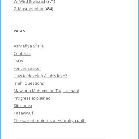
W. Wird & wazaif
(371)
Z. Mustahebbat
(454)
PAGES
Ashrafiya Silsila
Contents
FAQs
For the seeker
How to develop Allah’s love?
Islahi Questions
Mawlana Mohammad Taqi Usmani
Progress explained
Site Index
Tasawwuf
The salient features of Ashrafiya path