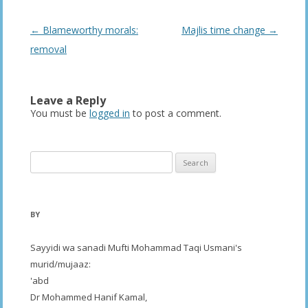
Post
←
Blameworthy morals:
Majlis time change
→
navigation
removal
Leave a Reply
You must be
logged in
to post a comment.
Search
for:
BY
Sayyidi wa sanadi Mufti Mohammad Taqi Usmani's
murid/mujaaz:
'abd
Dr Mohammed Hanif Kamal,