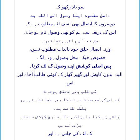
سو یاد رکھو کہ
اصل مقصود اپنا وصول الی اللہ ہے
،
دوسروں کا ایصال بھی اسی لئے مطلوب ہے کہ
اس کے ذریعہ سے ہم کو بھی وصول تام ہو جاۓ،
حق تعالی راضی ہوجائیں۔
ورنہ ایصال خلق خود بالذات مطلوب نہیں،
خصوص جبکہ مخل وصول ہونے لگے۔
پس اصلی کوشش اپنے وصول کے لئے کرنا۔
البتہ بدون کاوش اور گھیر گھار کے کوئی طالب آجاۓ اور
اس
کی طلب بھی محقق ہوجاۓ
تو اس کی خدمت کردینے کا بھی مضائقہ نہیں،
بلکہ طاعت ہے۔
باقی یہ کیا واہیات ہے کہ ساری کوشش سلسلہ
بڑھانے ہی
کے لئے کی جاتی ہے اور