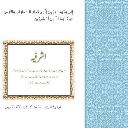
إِنِّي وَجَّهْتُ وَجْهِيَ لِلَّذِي فَطَرَ السَّمَاوَاتِ وَالأَرْضَ
حَنِيفًا وَمَا أَنَاْ مِنَ لْمُشْرِكِينَ
اردو اشرفیہ سائٹ کے لیئے کلک کریں۔