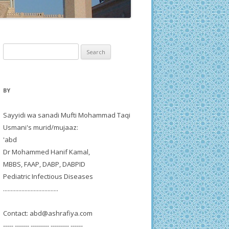
Search
for:
BY
Sayyidi wa sanadi Mufti Mohammad Taqi
Usmani's murid/mujaaz:
'abd
Dr Mohammed Hanif Kamal,
MBBS, FAAP, DABP, DABPID
Pediatric Infectious Diseases
....................................
Contact:
abd@ashrafiya.com
----- ------- --------- --------- ------