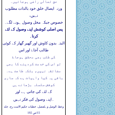
حق تعالی راضی ہوجائیں۔
ورنہ ایصال خلق خود بالذات مطلوب
نہیں،
خصوص جبکہ مخل وصول ہونے لگے۔
پس اصلی کوشش اپنے وصول کے لئے
کرنا۔
البتہ بدون کاوش اور گھیر گھار کے کوئی
طالب آجاۓ اور اس
کی طلب بھی محقق ہوجاۓ
تو اس کی خدمت کردینے کا بھی
مضائقہ نہیں، بلکہ طاعت ہے۔
باقی یہ کیا واہیات ہے کہ ساری
کوشش سلسلہ بڑھانے ہی
کے لئے کی جاتی ہے اور
۔
اپنے وصول کی فکر نہیں
وعظ: الوصل وہلفصل، خطبات حکیم الامت رح، جلد
15/ص 192