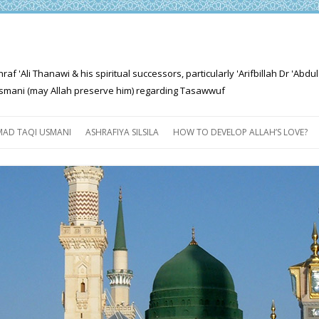
'Ali Thanawi & his spiritual successors, particularly 'Arifbillah Dr 'Abdul
mani (may Allah preserve him) regarding Tasawwuf
Skip
to
AD TAQI USMANI
ASHRAFIYA SILSILA
HOW TO DEVELOP ALLAH’S LOVE?
content
THE SALIENT FEATURES OF
ASHRAFIYA PATH
FOR THE SEEKER
PROGRESS EXPLAINED