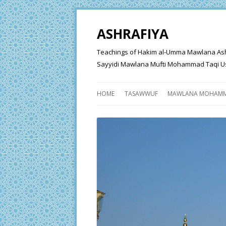
ASHRAFIYA
Teachings of Hakim al-Umma Mawlana Ashraf 
Sayyidi Mawlana Mufti Mohammad Taqi Us
HOME
TASAWWUF
MAWLANA MOHAMM