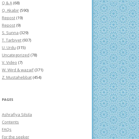
Q & A
(68)
Q. Akabir
(590)
Repost
(19)
Repost
(9)
S. Sunna
(329)
T. Tarbiyet
(937)
U. Urdu
(315)
Uncategorized
(78)
V. Video
(7)
W. Wird & wazaif
(371)
Z. Mustahebbat
(454)
PAGES
Ashrafiya Silsila
Contents
FAQs
For the seeker