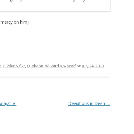
e mercy on him)
p
,
F. Zikir & fikr
,
Q. Akabir
,
W. Wird & wazaif
on
July 24, 2019
.
unajat-e-
Deviations in Deen
→