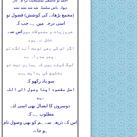
احمد تو عاشقی بمشیخیت ترا چہ کار
دیوانہ باش سلسلہ شد شد نشد نشد
(مجمع بڑھانے کی کوشش) فضول تو
اسی درجہ میں ہے جب کہ
ضروریات و معمولات میں
اس سے
خلل نہ ہو،
اگر اس کی بھی نوبت آنے لگے تو
۔
پھر سدراہ ہے
لوگ کہتے ہیں کہ ہماری نیت تو
مخلوق کی ہدایت ہے،
سو یاد رکھو کہ
اصل مقصود اپنا وصول الی اللہ
ہے
،
دوسروں کا ایصال بھی اسی لئے
مطلوب ہے کہ
اس کے ذریعہ سے ہم کو بھی وصول تام
ہو جاۓ،