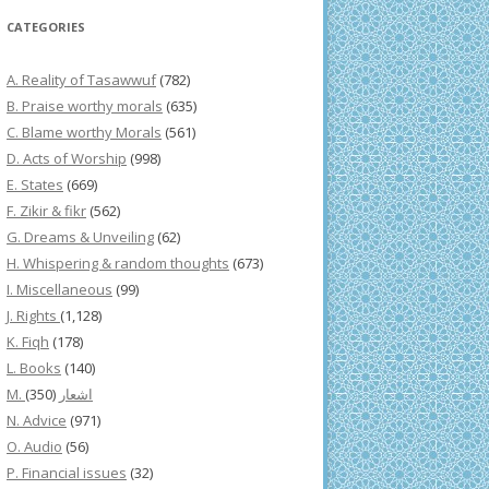
CATEGORIES
A. Reality of Tasawwuf
(782)
B. Praise worthy morals
(635)
C. Blame worthy Morals
(561)
D. Acts of Worship
(998)
E. States
(669)
F. Zikir & fikr
(562)
G. Dreams & Unveiling
(62)
H. Whispering & random thoughts
(673)
I. Miscellaneous
(99)
J. Rights
(1,128)
K. Fiqh
(178)
L. Books
(140)
(350)
M. اشعار
N. Advice
(971)
O. Audio
(56)
P. Financial issues
(32)