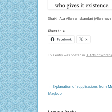
Shaikh Ata Allah al Iskandari (Allah hav
Share this:
Facebook
X
This entry was posted in
D. Acts of Worshi
Post
←
Explanation of supplications from M
navigation
Maqbool
Leave a Reply