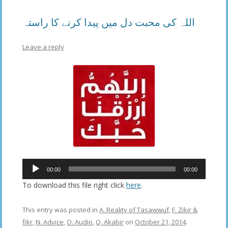
اللہ کی محبت دل میں پیدا کرنے کا راستہ
Leave a reply
Audio
00:00
00:00
Player
To download this file right click
here
.
This entry was posted in
A. Reality of Tasawwuf
,
F. Zikir &
fikr
,
N. Advice
,
O. Audio
,
Q. Akabir
on
October 21, 2014
.