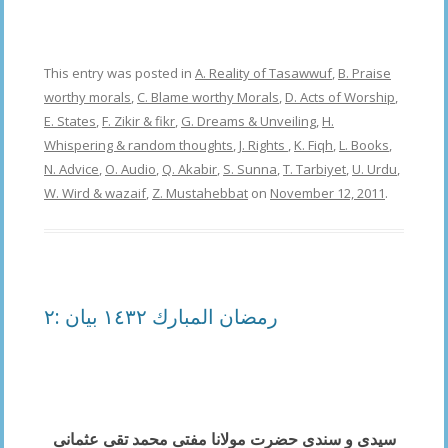
This entry was posted in
A. Reality of Tasawwuf
,
B. Praise
worthy morals
,
C. Blame worthy Morals
,
D. Acts of Worship
,
E. States
,
F. Zikir & fikr
,
G. Dreams & Unveiling
,
H.
Whispering & random thoughts
,
J. Rights
,
K. Fiqh
,
L. Books
,
N. Advice
,
O. Audio
,
Q. Akabir
,
S. Sunna
,
T. Tarbiyet
,
U. Urdu
,
W. Wird & wazaif
,
Z. Mustahebbat
on
November 12, 2011
.
رمضان المبارك ١٤٣٢ بیان :٢
سیدی و سندی حضرت
مولانا مفتی محمد تقی عثمانی