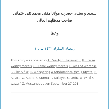
سیدی و سندی حضرت
مولانا مفتی محمد تقی عثمانی
صاحب مدظلھم العالی
وعظ
رمضان المبارك ١٤٣٢ بیان :١
This entry was posted in
A. Reality of Tasawwuf
,
B. Praise
worthy morals
,
C. Blame worthy Morals
,
D. Acts of Worship
,
F. Zikir & fikr
,
H. Whispering & random thoughts
,
J. Rights
,
N.
Advice
,
O. Audio
,
S. Sunna
,
T. Tarbiyet
,
U. Urdu
,
W. Wird &
wazaif
,
Z. Mustahebbat
on
September 27, 2011
.