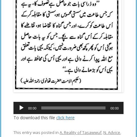
Audio
00:00
00:00
Player
To download this file
click here
This entry was posted in
A. Reality of Tasawwuf
,
N. Advice
,