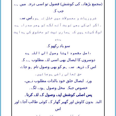
(مجمع بڑھانے کی کوشش) فضول تو اسی درجہ میں ہے
جب کہ
ضروریات و معمولات میں خلل نہ ہو،
اس سے
۔
اگر اس کی بھی نوبت آنے لگے تو پھر سدراہ ہے
لوگ کہتے ہیں کہ ہماری نیت تو مخلوق کی ہدایت
ہے،
سو یاد رکھو کہ
اصل مقصود اپنا وصول الی اللہ ہے
،
دوسروں کا ایصال بھی اسی لئے مطلوب ہے کہ
اس کے ذریعہ سے ہم کو بھی وصول تام ہو جاۓ،
حق تعالی راضی ہوجائیں۔
ورنہ ایصال خلق خود بالذات مطلوب نہیں،
خصوص جبکہ مخل وصول ہونے لگے۔
پس اصلی کوشش اپنے وصول کے لئے کرنا۔
البتہ بدون کاوش اور گھیر گھار کے کوئی طالب آجاۓ اور
اس
کی طلب بھی محقق ہوجاۓ