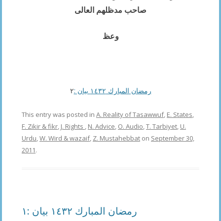
صاحب مدظلھم العالی
وعظ
٢
رمضان المبارك ١٤٣٢ بیان :
This entry was posted in
A. Reality of Tasawwuf
,
E. States
,
F. Zikir & fikr
,
J. Rights
,
N. Advice
,
O. Audio
,
T. Tarbiyet
,
U.
Urdu
,
W. Wird & wazaif
,
Z. Mustahebbat
on
September 30,
2011
.
رمضان المبارك ١٤٣٢ بیان :١