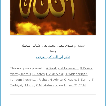
سيدى و سندى مفتى محمد تقى عثماني مدظله
وعظ
تفكر أور الله كى معرفت
This entry was posted in
A. Reality of Tasawwuf
,
B. Praise
worthy morals
,
E. States
,
F. Zikir & fikr
,
H. Whispering &
random thoughts
,
J. Rights
,
N. Advice
,
O. Audio
,
S. Sunna
,
T.
Tarbiyet
,
U. Urdu
,
Z. Mustahebbat
on
August 25, 2014
.