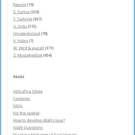
Repost
(19)
S. Sunna
(329)
T. Tarbiyet
(937)
U. Urdu
(315)
Uncategorized
(78)
V. Video
(7)
W. Wird & wazaif
(371)
Z. Mustahebbat
(454)
PAGES
Ashrafiya Silsila
Contents
FAQs
For the seeker
How to develop Allah’s love?
Islahi Questions
Mawlana Mohammad Taqi Usmani