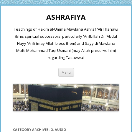
ASHRAFIYA
Teachings of Hakim al-Umma Mawlana Ashraf 'Ali Thanawi
& his spiritual successors, particularly 'Arifbillah Dr 'Abdul
Hayy 'Arifi (may Allah bless them) and Sayyidi Mawlana
Mufti Mohammad Taqi Usmani (may Allah preserve him)
regarding Tasawwuf
Skip
Menu
to
content
CATEGORY ARCHIVES:
O. AUDIO