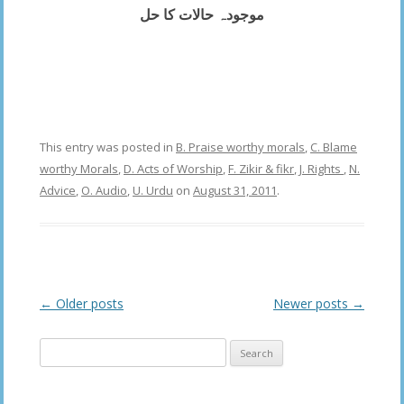
موجودہ حالات كا حل
–
This entry was posted in
B. Praise worthy morals
,
C. Blame
worthy Morals
,
D. Acts of Worship
,
F. Zikir & fikr
,
J. Rights
,
N.
Advice
,
O. Audio
,
U. Urdu
on
August 31, 2011
.
Post
←
Older posts
Newer posts
→
navigation
Search
for: