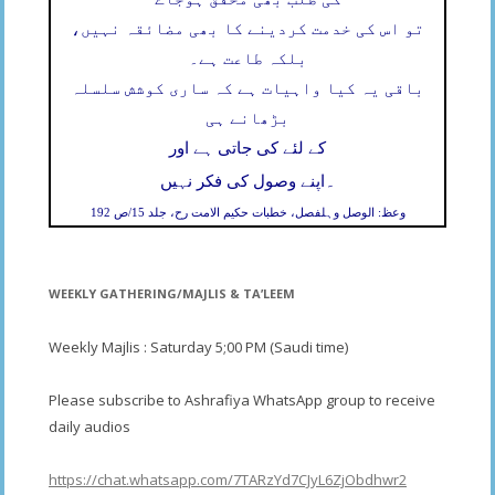
تو اس کی خدمت کردینے کا بھی مضائقہ نہیں،
بلکہ طاعت ہے۔
باقی یہ کیا واہیات ہے کہ ساری کوشش سلسلہ
بڑھانے ہی
کے لئے کی جاتی ہے اور
۔
اپنے وصول کی فکر نہیں
وعظ: الوصل وہلفصل، خطبات حکیم الامت رح، جلد 15/ص 192
WEEKLY GATHERING/MAJLIS & TA’LEEM
Weekly Majlis : Saturday 5;00 PM (Saudi time)
Please subscribe to Ashrafiya WhatsApp group to receive
daily audios
https://chat.whatsapp.com/7TARzYd7CJyL6ZjObdhwr2