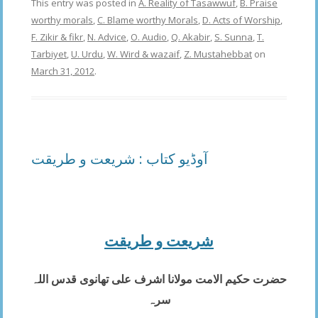
This entry was posted in
A. Reality of Tasawwuf
,
B. Praise
worthy morals
,
C. Blame worthy Morals
,
D. Acts of Worship
,
F. Zikir & fikr
,
N. Advice
,
O. Audio
,
Q. Akabir
,
S. Sunna
,
T.
Tarbiyet
,
U. Urdu
,
W. Wird & wazaif
,
Z. Mustahebbat
on
March 31, 2012
.
آوڈیو کتاب : شریعت و طریقت
شریعت و طریقت
حضرت حکیم الامت مولانا اشرف علی تھانوی قدس اللہ
سرہ