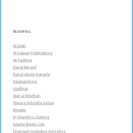
BLOGROLL
Al Islah
Al Qamar Publications
At-Tazkiya
Darul Ma'arif
Darul Uloom Karachi
Deoband.org
Hadhrat
Idar-a-Ghufran
Idara e Ashrafia Azizia
Ilmgate
In Shaykh's Clothing
Islamic Books City
Khanqah Imdadiya Ashrafiya