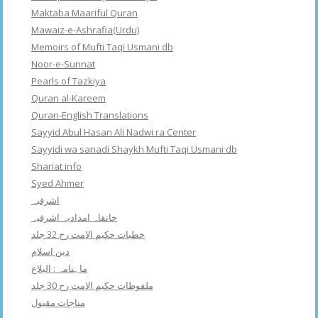
Maktaba Maariful Quran
Mawaiz-e-Ashrafia(Urdu)
Memoirs of Mufti Taqi Usmani db
Noor-e-Sunnat
Pearls of Tazkiya
Quran al-Kareem
Quran-English Translations
Sayyid Abul Hasan Ali Nadwi ra Center
Sayyidi wa sanadi Shaykh Mufti Taqi Usmani db
Shariat info
Syed Ahmer
اشرفبہ
خانقاہ امدادیہ اشرفیہ
خطبات حکیم الامت رح 32 جلد
دین اسلام
ماہنامہ : البلاغ
ملفوظات حکیم الامت رح 30 جلد
مناجات مقبول