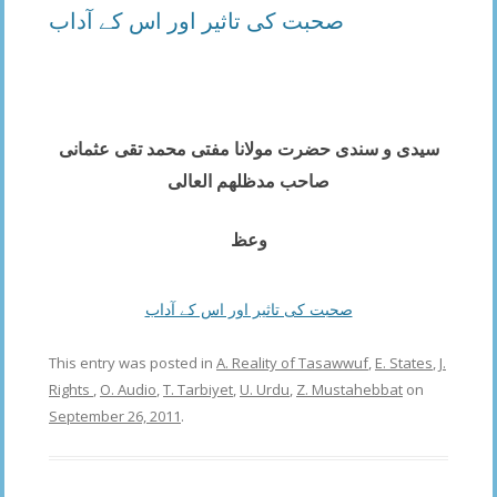
صحبت کی تاثیر اور اس کے آداب
–
سیدی و سندی حضرت
مولانا مفتی محمد تقی عثمانی
صاحب مدظلھم العالی
وعظ
صحبت کی تاثیر اور اس کے آداب
This entry was posted in
A. Reality of Tasawwuf
,
E. States
,
J.
Rights
,
O. Audio
,
T. Tarbiyet
,
U. Urdu
,
Z. Mustahebbat
on
September 26, 2011
.