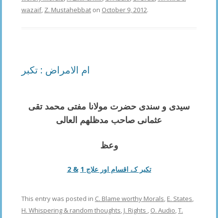
wazaif
,
Z. Mustahebbat
on
October 9, 2012
.
ام الامراض : تکبر
سیدی و سندی حضرت
مولانا مفتی محمد تقی
عثمانی
صاحب مدظلھم العالی
وعظ
& 2
م اور علاج 1
تکبر کے اقسا
This entry was posted in
C. Blame worthy Morals
,
E. States
,
H. Whispering & random thoughts
,
J. Rights
,
O. Audio
,
T.