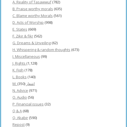
A. Reality of Tasawwuf
(782)
B. Praise worthy morals
(635)
C. Blame worthy Morals
(561)
D. Acts of Worship
(998)
E. States
(669)
F. Zikir & fikr
(562)
G. Dreams & Unveiling
(62)
H. Whispering & random thoughts
(673)
I. Miscellaneous
(99)
J. Rights
(1,128)
K. Fiqh
(178)
L. Books
(140)
(350)
M. اشعار
N. Advice
(971)
O. Audio
(56)
P. Financial issues
(32)
Q & A
(68)
Q. Akabir
(590)
Repost
(9)