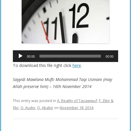
Audio
00:00
00:00
Player
To download this file right click
here
.
Sayyidi Mawlana Mufti Mohammad Taqi Usmani (may
Allah preserve him) – 16th November 2014
This entry was posted in
A. Reality of Tasawwuf
,
F. Zikir &
fikr
,
O. Audio
,
Q. Akabir
on
November 18, 2014
.