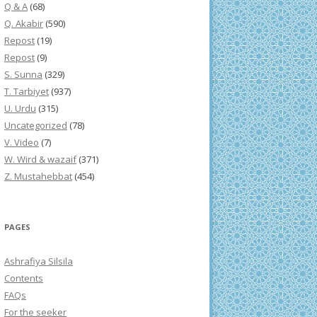
Q & A
(68)
Q. Akabir
(590)
Repost
(19)
Repost
(9)
S. Sunna
(329)
T. Tarbiyet
(937)
U. Urdu
(315)
Uncategorized
(78)
V. Video
(7)
W. Wird & wazaif
(371)
Z. Mustahebbat
(454)
PAGES
Ashrafiya Silsila
Contents
FAQs
For the seeker