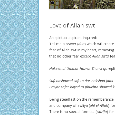
Love of Allah swt
An spiritual aspirant inquired:
Tell me a prayer (
dua
) which will creat
fear of Allah swt in my heart, removing
that no other fear except
Allah swt’s
fea
Hakeemul Ummat Hazrat Thanvi
qs
repl
Sufi nashawad safi ta dur nakshad Jami
Besyar safar bayed ta phukhta shawad 
Being steadfast on the rememberance
and company of awliya (
ahl-el-Allah
) fo
There is no special formula (
wazifa
) for 