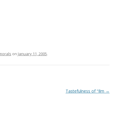
 morals
on
January 11, 2005
.
Tastefulness of “Ilm
→