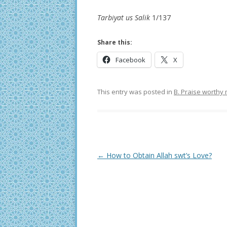
Tarbiyat us Salik
1/137
Share this:
Facebook
X
This entry was posted in
B. Praise worthy
Post
←
How to Obtain Allah swt’s Love?
navigation