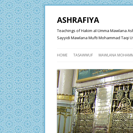
ASHRAFIYA
Teachings of Hakim al-Umma Mawlana Ashraf 
Sayyidi Mawlana Mufti Mohammad Taqi Us
HOME
TASAWWUF
MAWLANA MOHAMM