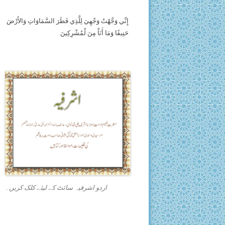
إِنِّي وَجَّهْتُ وَجْهِيَ لِلَّذِي فَطَرَ السَّمَاوَاتِ وَالأَرْضَ
حَنِيفًا وَمَا أَنَاْ مِنَ لْمُشْرِكِينَ
اردو اشرفیہ سائٹ کے لیئے کلک کریں۔