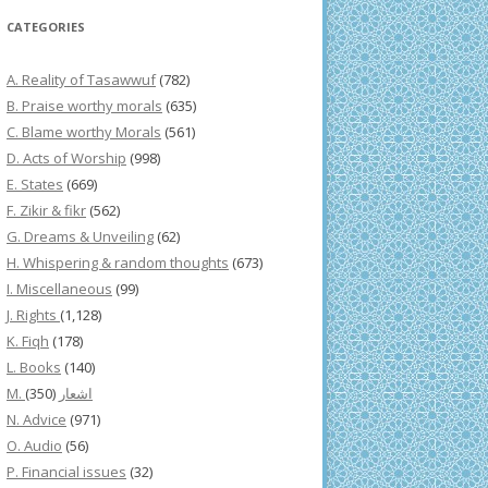
CATEGORIES
A. Reality of Tasawwuf
(782)
B. Praise worthy morals
(635)
C. Blame worthy Morals
(561)
D. Acts of Worship
(998)
E. States
(669)
F. Zikir & fikr
(562)
G. Dreams & Unveiling
(62)
H. Whispering & random thoughts
(673)
I. Miscellaneous
(99)
J. Rights
(1,128)
K. Fiqh
(178)
L. Books
(140)
(350)
M. اشعار
N. Advice
(971)
O. Audio
(56)
P. Financial issues
(32)