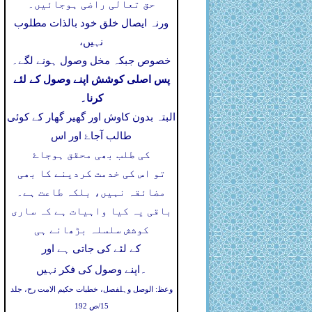
حق تعالی راضی ہوجائیں۔
ورنہ ایصال خلق خود بالذات مطلوب
نہیں،
خصوص جبکہ مخل وصول ہونے لگے۔
پس اصلی کوشش اپنے وصول کے لئے
کرنا۔
البتہ بدون کاوش اور گھیر گھار کے کوئی
طالب آجاۓ اور اس
کی طلب بھی محقق ہوجاۓ
تو اس کی خدمت کردینے کا بھی
مضائقہ نہیں، بلکہ طاعت ہے۔
باقی یہ کیا واہیات ہے کہ ساری
کوشش سلسلہ بڑھانے ہی
کے لئے کی جاتی ہے اور
۔
اپنے وصول کی فکر نہیں
وعظ: الوصل وہلفصل، خطبات حکیم الامت رح، جلد
15/ص 192