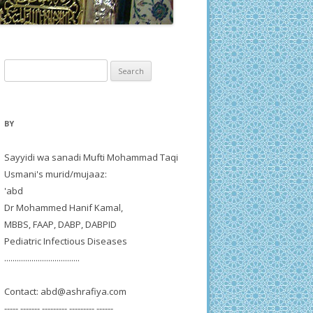
Search
for:
BY
Sayyidi wa sanadi Mufti Mohammad Taqi
Usmani's murid/mujaaz:
'abd
Dr Mohammed Hanif Kamal,
MBBS, FAAP, DABP, DABPID
Pediatric Infectious Diseases
....................................
Contact:
abd@ashrafiya.com
----- ------- --------- --------- ------