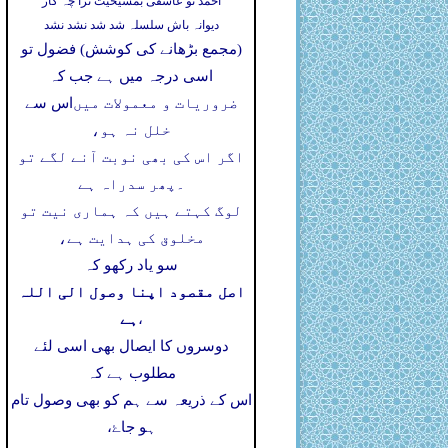
احمد تو عاشقی بمشیخیت ترا چہ کار
دیوانہ باش سلسلہ شد شد نشد نشد
(مجمع بڑھانے کی کوشش) فضول تو
اسی درجہ میں ہے جب کہ
ضروریات و معمولات میں
اس سے
خلل نہ ہو،
اگر اس کی بھی نوبت آنے لگے تو
۔
پھر سدراہ ہے
لوگ کہتے ہیں کہ ہماری نیت تو
مخلوق کی ہدایت ہے،
سو یاد رکھو کہ
اصل مقصود اپنا وصول الی اللہ
ہے
،
دوسروں کا ایصال بھی اسی لئے
مطلوب ہے کہ
اس کے ذریعہ سے ہم کو بھی وصول تام
ہو جاۓ،