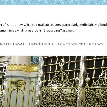
'Ali Thanawi & his spiritual successors, particularly 'Arifbillah Dr 'Abdul
mani (may Allah preserve him) regarding Tasawwuf
Skip
to
AD TAQI USMANI
ASHRAFIYA SILSILA
HOW TO DEVELOP ALLAH’S LOVE?
content
THE SALIENT FEATURES OF
ASHRAFIYA PATH
FOR THE SEEKER
PROGRESS EXPLAINED