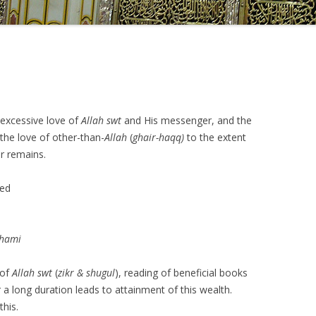
e excessive love of
Allah swt
and His messenger, and the
 the love of other-than-
Allah
(
ghair-haqq)
to the extent
r remains.
ied
khami
 of
Allah swt
(
zikr & shugul
), reading of beneficial books
r a long duration leads to attainment of this wealth.
this.