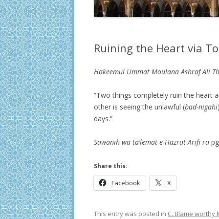
Ruining the Heart via T
Hakeemul Ummat Moulana Ashraf Ali Th
“Two things completely ruin the heart an
other is seeing the unlawful (
bad-nigahi
days.”
Sawanih wa ta’lemat e Hazrat
Arifi ra
pg
Share this:
Facebook
X
This entry was posted in
C. Blame worthy 