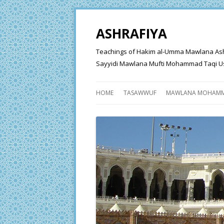
ASHRAFIYA
Teachings of Hakim al-Umma Mawlana Ashraf 
Sayyidi Mawlana Mufti Mohammad Taqi Us
HOME
TASAWWUF
MAWLANA MOHAMM