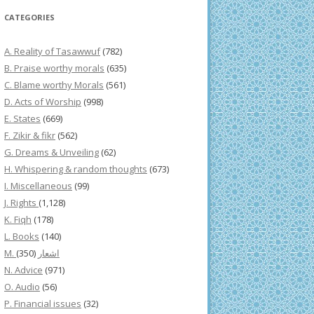
CATEGORIES
A. Reality of Tasawwuf
(782)
B. Praise worthy morals
(635)
C. Blame worthy Morals
(561)
D. Acts of Worship
(998)
E. States
(669)
F. Zikir & fikr
(562)
G. Dreams & Unveiling
(62)
H. Whispering & random thoughts
(673)
I. Miscellaneous
(99)
J. Rights
(1,128)
K. Fiqh
(178)
L. Books
(140)
(350)
M. اشعار
N. Advice
(971)
O. Audio
(56)
P. Financial issues
(32)