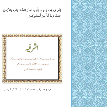
إِنِّي وَجَّهْتُ وَجْهِيَ لِلَّذِي فَطَرَ السَّمَاوَاتِ وَالأَرْضَ
حَنِيفًا وَمَا أَنَاْ مِنَ لْمُشْرِكِينَ
اردو اشرفیہ سائٹ کے لیئے کلک کریں۔