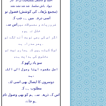
احمد تو عاشقی بمشیخیت ترا چہ کار
دیوانہ باش سلسلہ شد شد نشد نشد
(مجمع بڑھانے کی کوشش) فضول تو
اسی درجہ میں ہے جب کہ
ضروریات و معمولات میں
اس سے
خلل نہ ہو،
اگر اس کی بھی نوبت آنے لگے تو
۔
پھر سدراہ ہے
لوگ کہتے ہیں کہ ہماری نیت تو
مخلوق کی ہدایت ہے،
سو یاد رکھو کہ
اصل مقصود اپنا وصول الی اللہ
ہے
،
دوسروں کا ایصال بھی اسی لئے
مطلوب ہے کہ
اس کے ذریعہ سے ہم کو بھی وصول تام
ہو جاۓ،