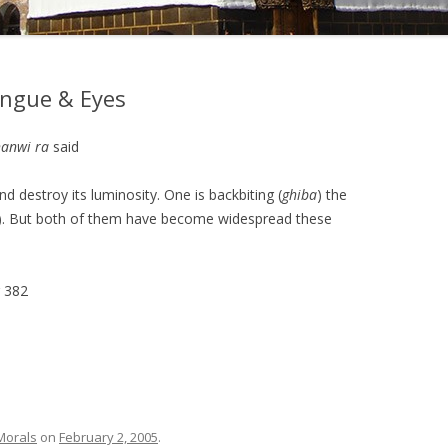
ongue & Eyes
anwi ra
said
d destroy its luminosity. One is backbiting (
ghiba
) the
). But both of them have become widespread these
 382
Morals
on
February 2, 2005
.