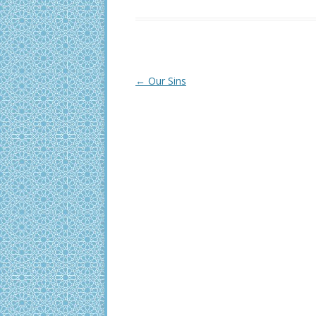
Post
←
Our Sins
navigation