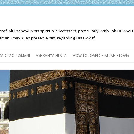
'Ali Thanawi & his spiritual successors, particularly 'Arifbillah Dr 'Abdul
mani (may Allah preserve him) regarding Tasawwuf
Skip
to
AD TAQI USMANI
ASHRAFIYA SILSILA
HOW TO DEVELOP ALLAH’S LOVE?
content
THE SALIENT FEATURES OF
ASHRAFIYA PATH
FOR THE SEEKER
PROGRESS EXPLAINED