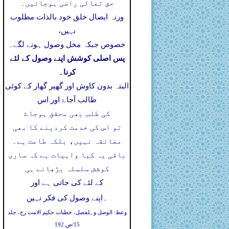
حق تعالی راضی ہوجائیں۔
ورنہ ایصال خلق خود بالذات مطلوب
نہیں،
خصوص جبکہ مخل وصول ہونے لگے۔
پس اصلی کوشش اپنے وصول کے لئے
کرنا۔
البتہ بدون کاوش اور گھیر گھار کے کوئی
طالب آجاۓ اور اس
کی طلب بھی محقق ہوجاۓ
تو اس کی خدمت کردینے کا بھی
مضائقہ نہیں، بلکہ طاعت ہے۔
باقی یہ کیا واہیات ہے کہ ساری
کوشش سلسلہ بڑھانے ہی
کے لئے کی جاتی ہے اور
۔
اپنے وصول کی فکر نہیں
وعظ: الوصل وہلفصل، خطبات حکیم الامت رح، جلد
15/ص 192