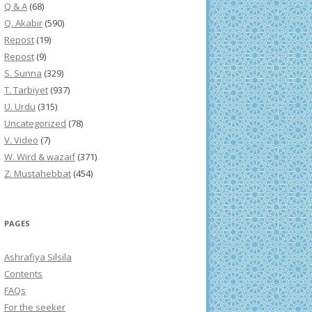
Q & A
(68)
Q. Akabir
(590)
Repost
(19)
Repost
(9)
S. Sunna
(329)
T. Tarbiyet
(937)
U. Urdu
(315)
Uncategorized
(78)
V. Video
(7)
W. Wird & wazaif
(371)
Z. Mustahebbat
(454)
PAGES
Ashrafiya Silsila
Contents
FAQs
For the seeker