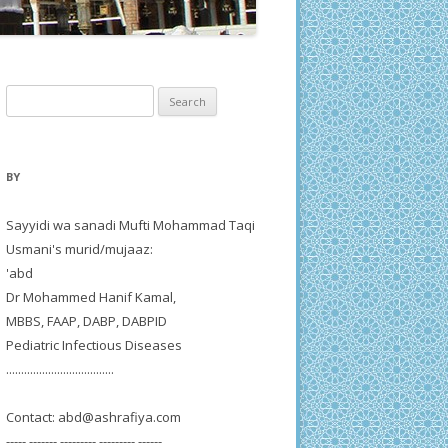
Search
for:
BY
Sayyidi wa sanadi Mufti Mohammad Taqi
Usmani's murid/mujaaz:
'abd
Dr Mohammed Hanif Kamal,
MBBS, FAAP, DABP, DABPID
Pediatric Infectious Diseases
....................................
Contact:
abd@ashrafiya.com
----- ------- --------- --------- ------