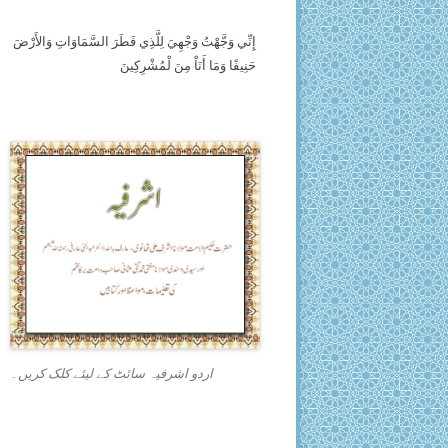
إِنِّي وَجَّهْتُ وَجْهِيَ لِلَّذِي فَطَرَ السَّمَاوَاتِ وَالأَرْضَ
حَنِيفًا وَمَا أَنَاْ مِنَ لْمُشْرِكِينَ
اردو اشرفیہ سائٹ کے لیئے کلک کریں۔