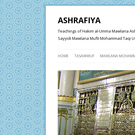
ASHRAFIYA
Teachings of Hakim al-Umma Mawlana Ashraf 
Sayyidi Mawlana Mufti Mohammad Taqi Us
HOME
TASAWWUF
MAWLANA MOHAMM