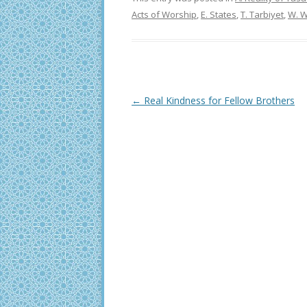
Acts of Worship
,
E. States
,
T. Tarbiyet
,
W. W
Post
←
Real Kindness for Fellow Brothers
navigation