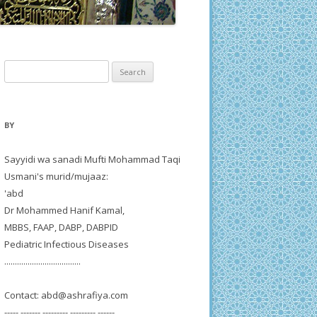
Search
for:
BY
Sayyidi wa sanadi Mufti Mohammad Taqi
Usmani's murid/mujaaz:
'abd
Dr Mohammed Hanif Kamal,
MBBS, FAAP, DABP, DABPID
Pediatric Infectious Diseases
....................................
Contact:
abd@ashrafiya.com
----- ------- --------- --------- ------