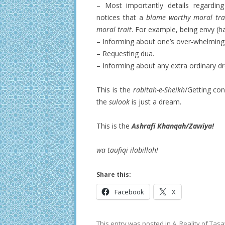
– Most importantly details regardin
notices that a
blame worthy moral tra
moral trait
. For example, being envy (h
– Informing about one’s over-whelming
– Requesting dua.
– Informing about any extra ordinary 
This is the
rabitah-e-Sheikh
/Getting con
the
sulook
is just a dream.
This is the
Ashrafi Khanqah/Zawiya!
wa taufiqi ilabillah!
Share this:
Facebook
X
This entry was posted in
A. Reality of Ta