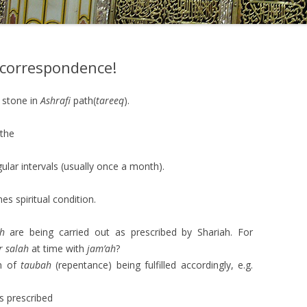
 correspondence!
 stone in
Ashrafi
path(
tareeq
).
 the
gular intervals (usually once a month).
es spiritual condition.
h
are being carried out as prescribed by Shariah. For
r salah
at time with
jam’ah
?
n of
taubah
(repentance) being fulfilled accordingly, e.g.
s prescribed