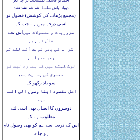
احمد تو عاشقی بمشیخیت ترا چہ کار
دیوانہ باش سلسلہ شد شد نشد نشد
(مجمع بڑھانے کی کوشش) فضول تو
اسی درجہ میں ہے جب کہ
ضروریات و معمولات میں
اس سے
خلل نہ ہو،
اگر اس کی بھی نوبت آنے لگے تو
۔
پھر سدراہ ہے
لوگ کہتے ہیں کہ ہماری نیت تو
مخلوق کی ہدایت ہے،
سو یاد رکھو کہ
اصل مقصود اپنا وصول الی اللہ
ہے
،
دوسروں کا ایصال بھی اسی لئے
مطلوب ہے کہ
اس کے ذریعہ سے ہم کو بھی وصول تام
ہو جاۓ،