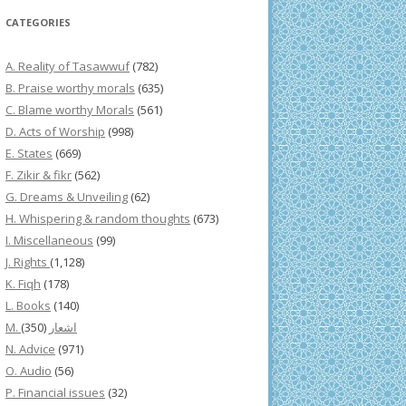
CATEGORIES
A. Reality of Tasawwuf
(782)
B. Praise worthy morals
(635)
C. Blame worthy Morals
(561)
D. Acts of Worship
(998)
E. States
(669)
F. Zikir & fikr
(562)
G. Dreams & Unveiling
(62)
H. Whispering & random thoughts
(673)
I. Miscellaneous
(99)
J. Rights
(1,128)
K. Fiqh
(178)
L. Books
(140)
(350)
M. اشعار
N. Advice
(971)
O. Audio
(56)
P. Financial issues
(32)