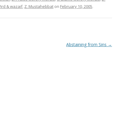
ird & wazaif
,
Z. Mustahebbat
on
February 10, 2005
.
Abstaining from Sins
→