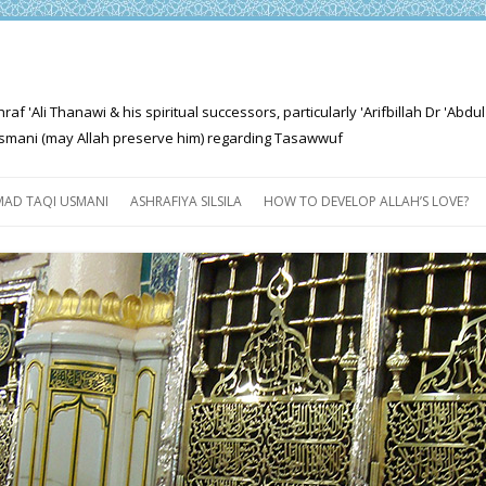
'Ali Thanawi & his spiritual successors, particularly 'Arifbillah Dr 'Abdul
mani (may Allah preserve him) regarding Tasawwuf
Skip
to
AD TAQI USMANI
ASHRAFIYA SILSILA
HOW TO DEVELOP ALLAH’S LOVE?
content
THE SALIENT FEATURES OF
ASHRAFIYA PATH
FOR THE SEEKER
PROGRESS EXPLAINED