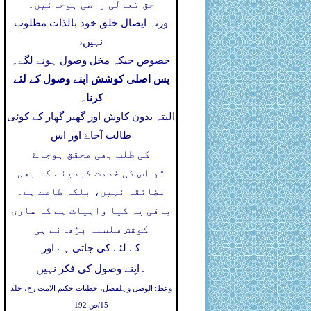
حق تعالی راضی ہوجائیں۔
ورنہ ایصال خلق خود بالذات مطلوب
نہیں،
خصوص جبکہ مخل وصول ہونے لگے۔
پس اصلی کوشش اپنے وصول کے لئے
کرنا۔
البتہ بدون کاوش اور گھیر گھار کے کوئی
طالب آجاۓ اور اس
کی طلب بھی محقق ہوجاۓ
تو اس کی خدمت کردینے کا بھی
مضائقہ نہیں، بلکہ طاعت ہے۔
باقی یہ کیا واہیات ہے کہ ساری
کوشش سلسلہ بڑھانے ہی
کے لئے کی جاتی ہے اور
۔
اپنے وصول کی فکر نہیں
وعظ: الوصل وہلفصل، خطبات حکیم الامت رح، جلد
15/ص 192