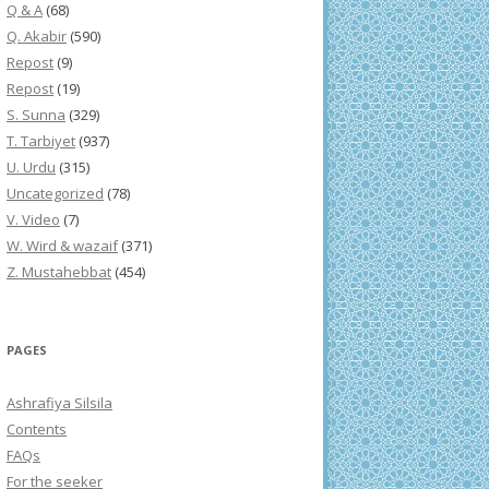
Q & A
(68)
Q. Akabir
(590)
Repost
(9)
Repost
(19)
S. Sunna
(329)
T. Tarbiyet
(937)
U. Urdu
(315)
Uncategorized
(78)
V. Video
(7)
W. Wird & wazaif
(371)
Z. Mustahebbat
(454)
PAGES
Ashrafiya Silsila
Contents
FAQs
For the seeker