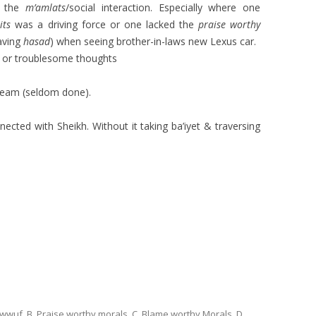
g the
m’amlats
/social interaction. Especially where one
its
was a driving force or one lacked the
praise worthy
aving
hasad
) when seeing brother-in-laws new Lexus car.
 or troublesome thoughts
dream (seldom done).
nected with Sheikh. Without it taking ba’iyet & traversing
sawwuf
,
B. Praise worthy morals
,
C. Blame worthy Morals
,
D.