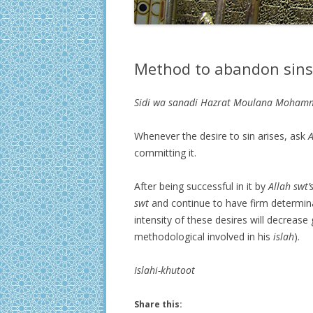
Method to abandon sins
Sidi wa sanadi Hazrat Moulana Mohamm
Whenever the desire to sin arises, ask
A
committing it.
After being successful in it by
Allah swt’
swt
and continue to have firm determina
intensity of these desires will decrease
methodological involved in his
islah
).
Islahi-khutoot
Share this: