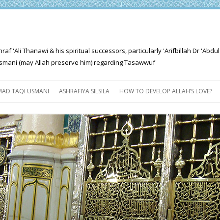
'Ali Thanawi & his spiritual successors, particularly 'Arifbillah Dr 'Abdul
mani (may Allah preserve him) regarding Tasawwuf
Skip
to
AD TAQI USMANI
ASHRAFIYA SILSILA
HOW TO DEVELOP ALLAH’S LOVE?
content
THE SALIENT FEATURES OF
ASHRAFIYA PATH
FOR THE SEEKER
PROGRESS EXPLAINED