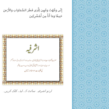
إِنِّي وَجَّهْتُ وَجْهِيَ لِلَّذِي فَطَرَ السَّمَاوَاتِ وَالأَرْضَ
حَنِيفًا وَمَا أَنَاْ مِنَ لْمُشْرِكِينَ
اردو اشرفیہ سائٹ کے لیئے کلک کریں۔