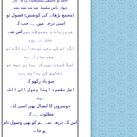
احمد تو عاشقی بمشیخیت ترا چہ کار
دیوانہ باش سلسلہ شد شد نشد نشد
(مجمع بڑھانے کی کوشش) فضول تو
اسی درجہ میں ہے جب کہ
ضروریات و معمولات میں
اس سے
خلل نہ ہو،
اگر اس کی بھی نوبت آنے لگے تو
۔
پھر سدراہ ہے
لوگ کہتے ہیں کہ ہماری نیت تو
مخلوق کی ہدایت ہے،
سو یاد رکھو کہ
اصل مقصود اپنا وصول الی اللہ
ہے
،
دوسروں کا ایصال بھی اسی لئے
مطلوب ہے کہ
اس کے ذریعہ سے ہم کو بھی وصول تام
ہو جاۓ،