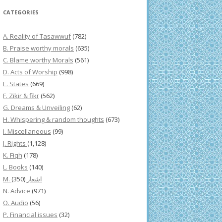
CATEGORIES
A. Reality of Tasawwuf
(782)
B. Praise worthy morals
(635)
C. Blame worthy Morals
(561)
D. Acts of Worship
(998)
E. States
(669)
F. Zikir & fikr
(562)
G. Dreams & Unveiling
(62)
H. Whispering & random thoughts
(673)
I. Miscellaneous
(99)
J. Rights
(1,128)
K. Fiqh
(178)
L. Books
(140)
(350)
M. اشعار
N. Advice
(971)
O. Audio
(56)
P. Financial issues
(32)