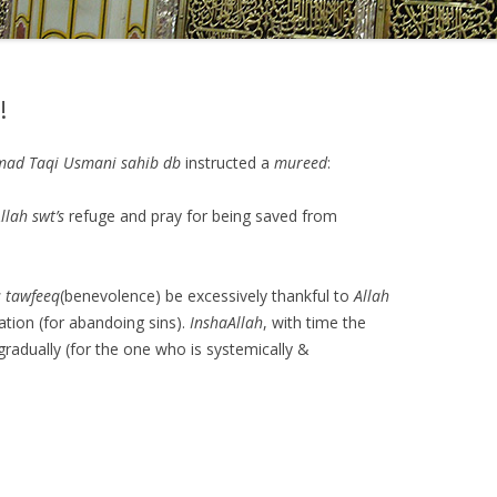
!
ad Taqi Usmani sahib db
instructed a
mureed
:
llah swt’s
refuge and pray for being saved from
s
tawfeeq
(benevolence) be excessively thankful to
Allah
tion (for abandoing sins).
InshaAllah
, with time the
 gradually (for the one who is systemically &