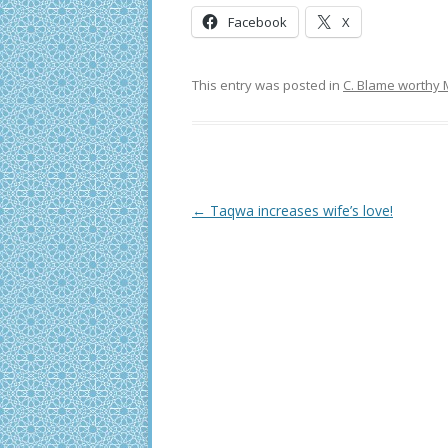
Facebook
X
This entry was posted in
C. Blame worthy 
Post
←
Taqwa increases wife’s love!
navigation