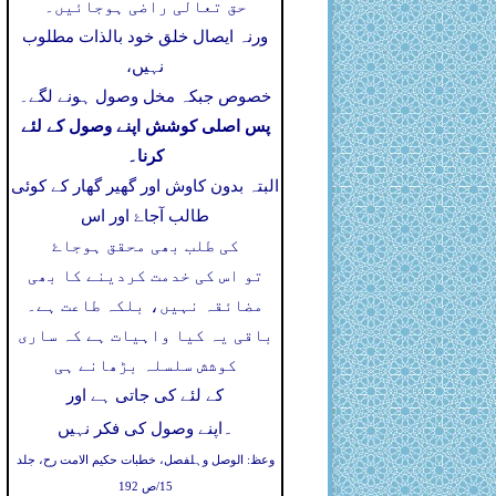
حق تعالی راضی ہوجائیں۔
ورنہ ایصال خلق خود بالذات مطلوب
نہیں،
خصوص جبکہ مخل وصول ہونے لگے۔
پس اصلی کوشش اپنے وصول کے لئے
کرنا۔
البتہ بدون کاوش اور گھیر گھار کے کوئی
طالب آجاۓ اور اس
کی طلب بھی محقق ہوجاۓ
تو اس کی خدمت کردینے کا بھی
مضائقہ نہیں، بلکہ طاعت ہے۔
باقی یہ کیا واہیات ہے کہ ساری
کوشش سلسلہ بڑھانے ہی
کے لئے کی جاتی ہے اور
۔
اپنے وصول کی فکر نہیں
وعظ: الوصل وہلفصل، خطبات حکیم الامت رح، جلد
15/ص 192