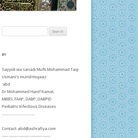
Search
for:
BY
Sayyidi wa sanadi Mufti Mohammad Taqi
Usmani's murid/mujaaz:
'abd
Dr Mohammed Hanif Kamal,
MBBS, FAAP, DABP, DABPID
Pediatric Infectious Diseases
....................................
Contact:
abd@ashrafiya.com
----- ------- --------- --------- ------