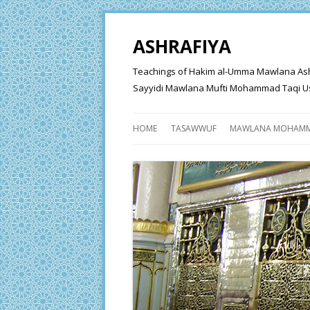
ASHRAFIYA
Teachings of Hakim al-Umma Mawlana Ashraf 
Sayyidi Mawlana Mufti Mohammad Taqi Us
HOME
TASAWWUF
MAWLANA MOHAMM