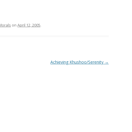
Morals
on
April 12, 2005
.
Achieving Khushoo/Serenity
→