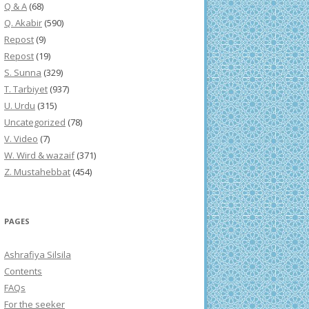
Q & A
(68)
Q. Akabir
(590)
Repost
(9)
Repost
(19)
S. Sunna
(329)
T. Tarbiyet
(937)
U. Urdu
(315)
Uncategorized
(78)
V. Video
(7)
W. Wird & wazaif
(371)
Z. Mustahebbat
(454)
PAGES
Ashrafiya Silsila
Contents
FAQs
For the seeker