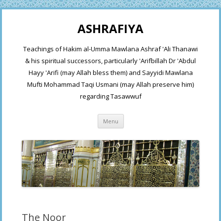
ASHRAFIYA
Teachings of Hakim al-Umma Mawlana Ashraf 'Ali Thanawi
& his spiritual successors, particularly 'Arifbillah Dr 'Abdul
Hayy 'Arifi (may Allah bless them) and Sayyidi Mawlana
Mufti Mohammad Taqi Usmani (may Allah preserve him)
regarding Tasawwuf
Skip
Menu
to
content
The Noor