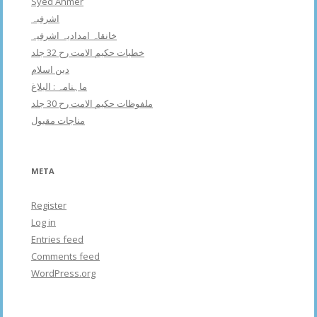
Syed Ahmer
اشرفبہ
خانقاہ امدادیہ اشرفیہ
خطبات حکیم الامت رح 32 جلد
دین اسلام
ماہنامہ : البلاغ
ملفوظات حکیم الامت رح 30 جلد
مناجات مقبول
META
Register
Log in
Entries feed
Comments feed
WordPress.org