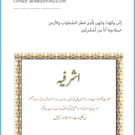
Contact:
abd@ashrafiya.com
----- ------- --------- --------- ------
إِنِّي وَجَّهْتُ وَجْهِيَ لِلَّذِي فَطَرَ السَّمَاوَاتِ وَالأَرْضَ
حَنِيفًا وَمَا أَنَاْ مِنَ لْمُشْرِكِينَ