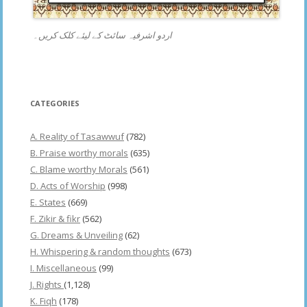
اردو اشرفیہ سائٹ کے لیئے کلک کریں۔
CATEGORIES
A. Reality of Tasawwuf
(782)
B. Praise worthy morals
(635)
C. Blame worthy Morals
(561)
D. Acts of Worship
(998)
E. States
(669)
F. Zikir & fikr
(562)
G. Dreams & Unveiling
(62)
H. Whispering & random thoughts
(673)
I. Miscellaneous
(99)
J. Rights
(1,128)
K. Fiqh
(178)