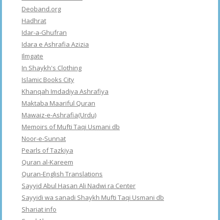
Deoband.org
Hadhrat
Idar-a-Ghufran
Idara e Ashrafia Azizia
Ilmgate
In Shaykh's Clothing
Islamic Books City
Khanqah Imdadiya Ashrafiya
Maktaba Maariful Quran
Mawaiz-e-Ashrafia(Urdu)
Memoirs of Mufti Taqi Usmani db
Noor-e-Sunnat
Pearls of Tazkiya
Quran al-Kareem
Quran-English Translations
Sayyid Abul Hasan Ali Nadwi ra Center
Sayyidi wa sanadi Shaykh Mufti Taqi Usmani db
Shariat info