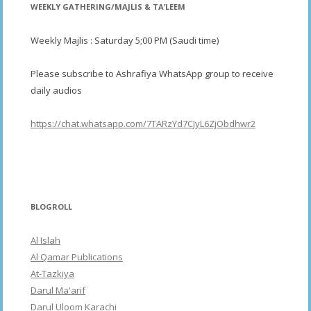
WEEKLY GATHERING/MAJLIS & TA’LEEM
Weekly Majlis : Saturday 5;00 PM (Saudi time)
Please subscribe to Ashrafiya WhatsApp group to receive
daily audios
https://chat.whatsapp.com/7TARzYd7CJyL6ZjObdhwr2
BLOGROLL
Al Islah
Al Qamar Publications
At-Tazkiya
Darul Ma'arif
Darul Uloom Karachi