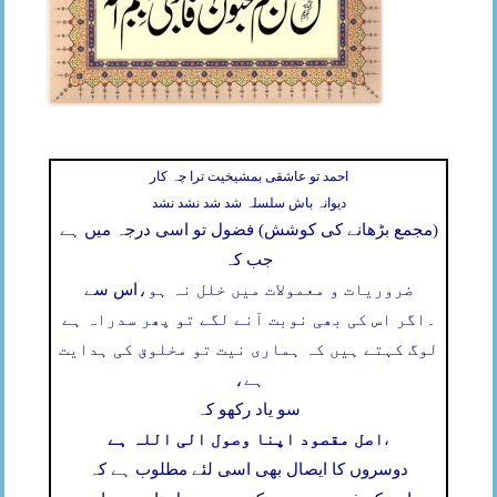
احمد تو عاشقی بمشیخیت ترا چہ کار
دیوانہ باش سلسلہ شد شد نشد نشد
(مجمع بڑھانے کی کوشش) فضول تو اسی درجہ میں ہے
جب کہ
ضروریات و معمولات میں خلل نہ ہو،
اس سے
۔
اگر اس کی بھی نوبت آنے لگے تو پھر سدراہ ہے
لوگ کہتے ہیں کہ ہماری نیت تو مخلوق کی ہدایت
ہے،
سو یاد رکھو کہ
اصل مقصود اپنا وصول الی اللہ ہے
،
دوسروں کا ایصال بھی اسی لئے مطلوب ہے کہ