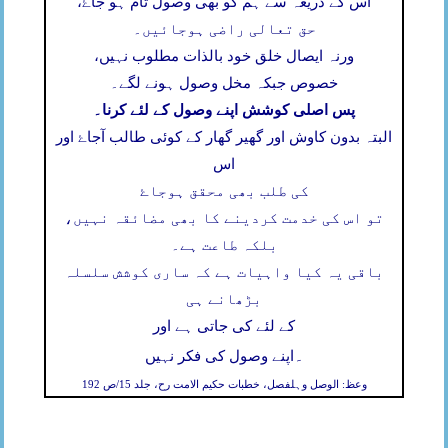
اس کے ذریعہ سے ہم کو بھی وصول تام ہو جاۓ،
حق تعالی راضی ہوجائیں۔
ورنہ ایصال خلق خود بالذات مطلوب نہیں،
خصوص جبکہ مخل وصول ہونے لگے۔
پس اصلی کوشش اپنے وصول کے لئے کرنا۔
البتہ بدون کاوش اور گھیر گھار کے کوئی طالب آجاۓ اور
اس
کی طلب بھی محقق ہوجاۓ
تو اس کی خدمت کردینے کا بھی مضائقہ نہیں،
بلکہ طاعت ہے۔
باقی یہ کیا واہیات ہے کہ ساری کوشش سلسلہ
بڑھانے ہی
کے لئے کی جاتی ہے اور
۔
اپنے وصول کی فکر نہیں
وعظ: الوصل وہلفصل، خطبات حکیم الامت رح، جلد 15/ص 192