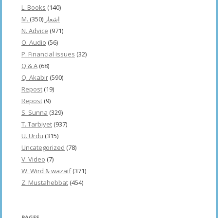
L. Books
(140)
(350)
M. اشعار
N. Advice
(971)
O. Audio
(56)
P. Financial issues
(32)
Q & A
(68)
Q. Akabir
(590)
Repost
(19)
Repost
(9)
S. Sunna
(329)
T. Tarbiyet
(937)
U. Urdu
(315)
Uncategorized
(78)
V. Video
(7)
W. Wird & wazaif
(371)
Z. Mustahebbat
(454)
PAGES