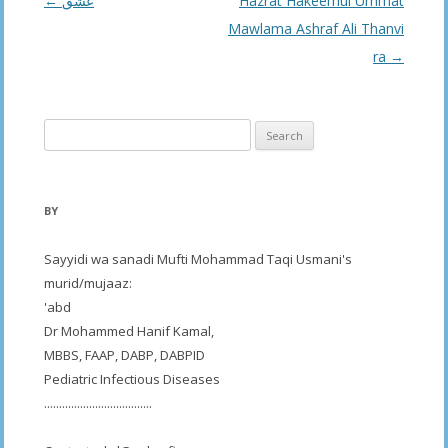
Post
←
عشق
Hazrat Hakeemul Ummat
navigation
Mawlama Ashraf Ali Thanvi
ra
→
Search
for:
BY
Sayyidi wa sanadi Mufti Mohammad Taqi Usmani's
murid/mujaaz:
'abd
Dr Mohammed Hanif Kamal,
MBBS, FAAP, DABP, DABPID
Pediatric Infectious Diseases
....................................