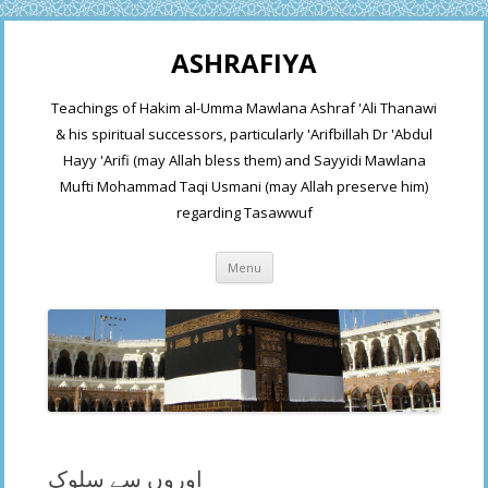
ASHRAFIYA
Teachings of Hakim al-Umma Mawlana Ashraf 'Ali Thanawi
& his spiritual successors, particularly 'Arifbillah Dr 'Abdul
Hayy 'Arifi (may Allah bless them) and Sayyidi Mawlana
Mufti Mohammad Taqi Usmani (may Allah preserve him)
regarding Tasawwuf
Skip
Menu
to
content
اوروں سے سلوک