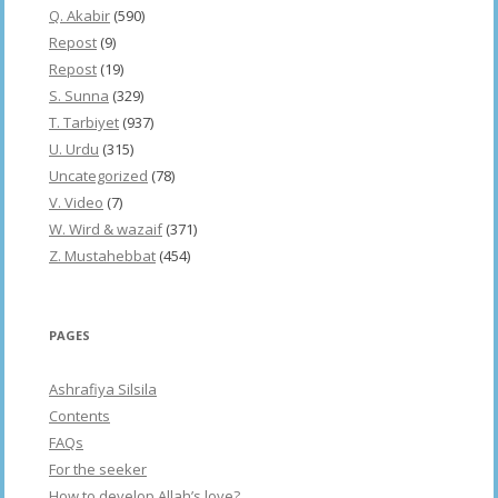
Q. Akabir
(590)
Repost
(9)
Repost
(19)
S. Sunna
(329)
T. Tarbiyet
(937)
U. Urdu
(315)
Uncategorized
(78)
V. Video
(7)
W. Wird & wazaif
(371)
Z. Mustahebbat
(454)
PAGES
Ashrafiya Silsila
Contents
FAQs
For the seeker
How to develop Allah’s love?