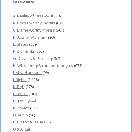
CATEGORIES
A. Reality of Tasawwuf
(782)
B. Praise worthy morals
(635)
C. Blame worthy Morals
(561)
D. Acts of Worship
(998)
E. States
(669)
F. Zikir & fikr
(562)
G. Dreams & Unveiling
(62)
H. Whispering & random thoughts
(673)
I. Miscellaneous
(99)
J. Rights
(1,128)
K. Fiqh
(178)
L. Books
(140)
(350)
M. اشعار
N. Advice
(971)
O. Audio
(56)
P. Financial issues
(32)
Q & A
(68)