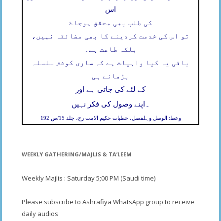
اس
کی طلب بھی محقق ہوجاۓ
تو اس کی خدمت کردینے کا بھی مضائقہ نہیں،
بلکہ طاعت ہے۔
باقی یہ کیا واہیات ہے کہ ساری کوشش سلسلہ
بڑھانے ہی
کے لئے کی جاتی ہے اور
۔
اپنے وصول کی فکر نہیں
وعظ: الوصل وہلفصل، خطبات حکیم الامت رح، جلد 15/ص 192
WEEKLY GATHERING/MAJLIS & TA’LEEM
Weekly Majlis : Saturday 5;00 PM (Saudi time)
Please subscribe to Ashrafiya WhatsApp group to receive
daily audios