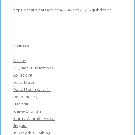
https://chat.whatsapp.com/7TARzYd7CJyL6ZjObdhwr2
BLOGROLL
Al Islah
Al Qamar Publications
At-Tazkiya
Darul Ma'arif
Darul Uloom Karachi
Deoband.org
Hadhrat
Idar-a-Ghufran
Idara e Ashrafia Azizia
Ilmgate
In Shaykh's Clothing