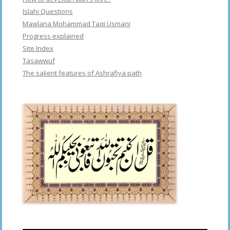
Islahi Questions
Mawlana Mohammad Taqi Usmani
Progress explained
Site Index
Tasawwuf
The salient features of Ashrafiya path