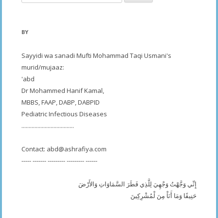
for:
BY
Sayyidi wa sanadi Mufti Mohammad Taqi Usmani's
murid/mujaaz:
'abd
Dr Mohammed Hanif Kamal,
MBBS, FAAP, DABP, DABPID
Pediatric Infectious Diseases
....................................
Contact:
abd@ashrafiya.com
----- ------- --------- --------- ------
إِنِّي وَجَّهْتُ وَجْهِيَ لِلَّذِي فَطَرَ السَّمَاوَاتِ وَالأَرْضَ
حَنِيفًا وَمَا أَنَاْ مِنَ لْمُشْرِكِينَ