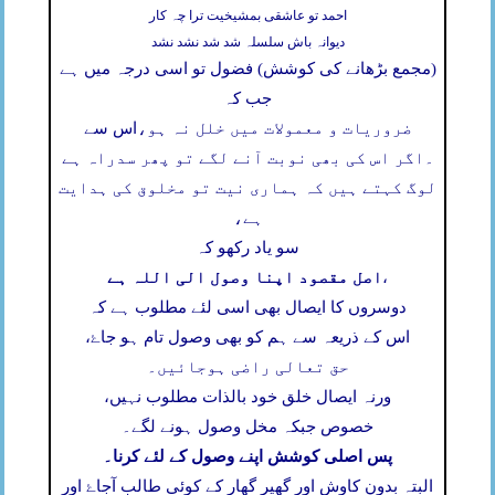
احمد تو عاشقی بمشیخیت ترا چہ کار
دیوانہ باش سلسلہ شد شد نشد نشد
(مجمع بڑھانے کی کوشش) فضول تو اسی درجہ میں ہے
جب کہ
ضروریات و معمولات میں خلل نہ ہو،
اس سے
۔
اگر اس کی بھی نوبت آنے لگے تو پھر سدراہ ہے
لوگ کہتے ہیں کہ ہماری نیت تو مخلوق کی ہدایت
ہے،
سو یاد رکھو کہ
اصل مقصود اپنا وصول الی اللہ ہے
،
دوسروں کا ایصال بھی اسی لئے مطلوب ہے کہ
اس کے ذریعہ سے ہم کو بھی وصول تام ہو جاۓ،
حق تعالی راضی ہوجائیں۔
ورنہ ایصال خلق خود بالذات مطلوب نہیں،
خصوص جبکہ مخل وصول ہونے لگے۔
پس اصلی کوشش اپنے وصول کے لئے کرنا۔
البتہ بدون کاوش اور گھیر گھار کے کوئی طالب آجاۓ اور