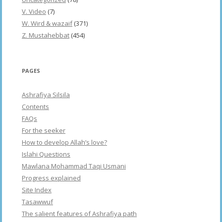
V. Video
(7)
W. Wird & wazaif
(371)
Z. Mustahebbat
(454)
PAGES
Ashrafiya Silsila
Contents
FAQs
For the seeker
How to develop Allah’s love?
Islahi Questions
Mawlana Mohammad Taqi Usmani
Progress explained
Site Index
Tasawwuf
The salient features of Ashrafiya path