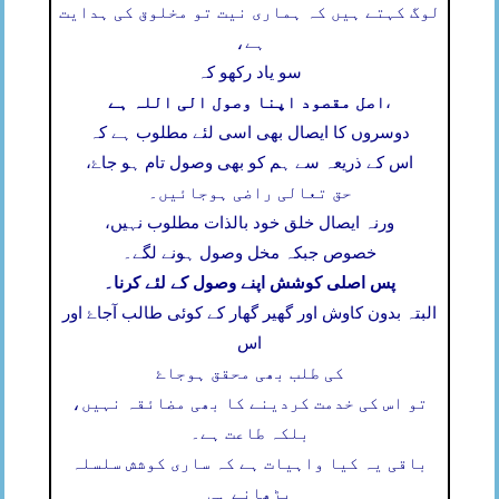
لوگ کہتے ہیں کہ ہماری نیت تو مخلوق کی ہدایت
ہے،
سو یاد رکھو کہ
اصل مقصود اپنا وصول الی اللہ ہے
،
دوسروں کا ایصال بھی اسی لئے مطلوب ہے کہ
اس کے ذریعہ سے ہم کو بھی وصول تام ہو جاۓ،
حق تعالی راضی ہوجائیں۔
ورنہ ایصال خلق خود بالذات مطلوب نہیں،
خصوص جبکہ مخل وصول ہونے لگے۔
پس اصلی کوشش اپنے وصول کے لئے کرنا۔
البتہ بدون کاوش اور گھیر گھار کے کوئی طالب آجاۓ اور
اس
کی طلب بھی محقق ہوجاۓ
تو اس کی خدمت کردینے کا بھی مضائقہ نہیں،
بلکہ طاعت ہے۔
باقی یہ کیا واہیات ہے کہ ساری کوشش سلسلہ
بڑھانے ہی