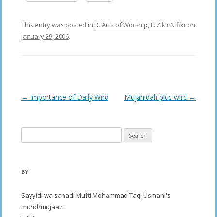
This entry was posted in
D. Acts of Worship
,
F. Zikir & fikr
on
January 29, 2006
.
Post
←
Importance of Daily Wird
Mujahidah plus wird
→
navigation
Search
for:
BY
Sayyidi wa sanadi Mufti Mohammad Taqi Usmani's
murid/mujaaz: