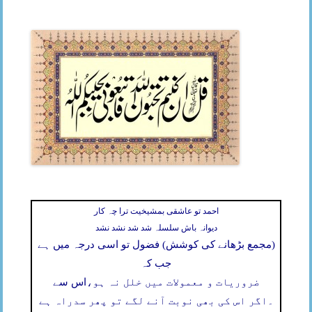
احمد تو عاشقی بمشیخیت ترا چہ کار
دیوانہ باش سلسلہ شد شد نشد نشد
(مجمع بڑھانے کی کوشش) فضول تو اسی درجہ میں ہے
جب کہ
ضروریات و معمولات میں خلل نہ ہو،
اس سے
۔
اگر اس کی بھی نوبت آنے لگے تو پھر سدراہ ہے