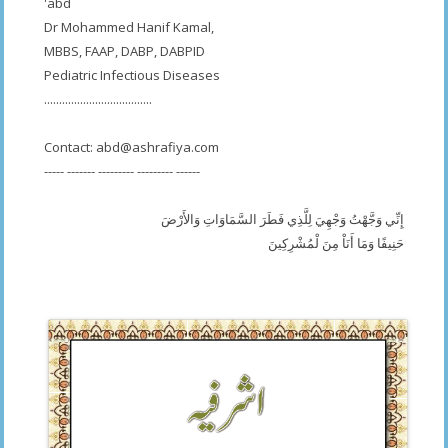
'abd
Dr Mohammed Hanif Kamal,
MBBS, FAAP, DABP, DABPID
Pediatric Infectious Diseases
....................................
Contact:
abd@ashrafiya.com
----- ------- --------- --------- ------
إِنِّي وَجَّهْتُ وَجْهِيَ لِلَّذِي فَطَرَ السَّمَاوَاتِ وَالأَرْضَ
حَنِيفًا وَمَا أَنَاْ مِنَ لْمُشْرِكِينَ