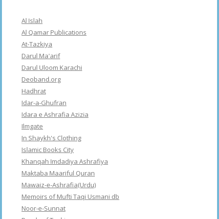
Al Islah
Al Qamar Publications
At-Tazkiya
Darul Ma'arif
Darul Uloom Karachi
Deoband.org
Hadhrat
Idar-a-Ghufran
Idara e Ashrafia Azizia
Ilmgate
In Shaykh's Clothing
Islamic Books City
Khanqah Imdadiya Ashrafiya
Maktaba Maariful Quran
Mawaiz-e-Ashrafia(Urdu)
Memoirs of Mufti Taqi Usmani db
Noor-e-Sunnat