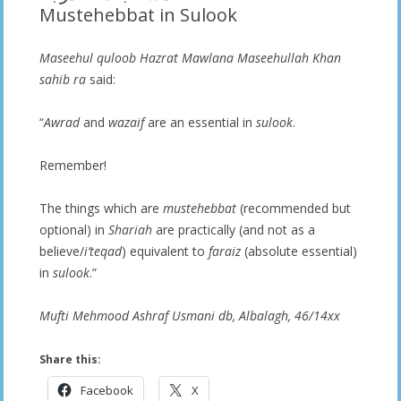
Mustehebbat in Sulook
Maseehul quloob Hazrat Mawlana Maseehullah Khan
sahib ra
said:
“
Awrad
and
wazaif
are an essential in
sulook
.
Remember!
The things which are
mustehebbat
(recommended but
optional) in
Shariah
are practically (and not as a
believe/
i’teqad
) equivalent to
faraiz
(absolute essential)
in
sulook
.”
Mufti Mehmood Ashraf Usmani db, Albalagh, 46/14xx
Share this:
Facebook
X