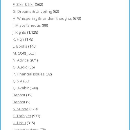
F. Zikir & fikr
(562)
G. Dreams & Unveiling
(62)
H. Whispering & random thoughts
(673)
I. Miscellaneous
(99)
J. Rights
(1,128)
K. Fiqh
(178)
L. Books
(140)
(350)
M. اشعار
N. Advice
(971)
O. Audio
(56)
P. Financial issues
(32)
Q & A
(68)
Q. Akabir
(590)
Repost
(19)
Repost
(9)
S. Sunna
(329)
T. Tarbiyet
(937)
U. Urdu
(315)
Uncategorized
(78)