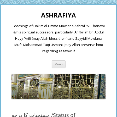
ASHRAFIYA
Teachings of Hakim al-Umma Mawlana Ashraf 'Ali Thanawi
& his spiritual successors, particularly 'Arifbillah Dr 'Abdul
Hayy 'Arifi (may Allah bless them) and Sayyidi Mawlana
Mufti Mohammad Taqi Usmani (may Allah preserve him)
regarding Tasawwuf
Skip
Menu
to
content
مستحبات كا درجه /Status of