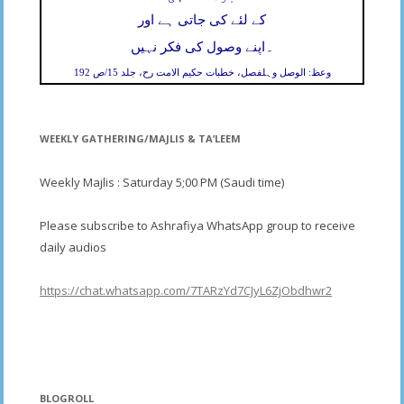
کے لئے کی جاتی ہے اور
۔
اپنے وصول کی فکر نہیں
وعظ: الوصل وہلفصل، خطبات حکیم الامت رح، جلد 15/ص 192
WEEKLY GATHERING/MAJLIS & TA’LEEM
Weekly Majlis : Saturday 5;00 PM (Saudi time)
Please subscribe to Ashrafiya WhatsApp group to receive
daily audios
https://chat.whatsapp.com/7TARzYd7CJyL6ZjObdhwr2
BLOGROLL