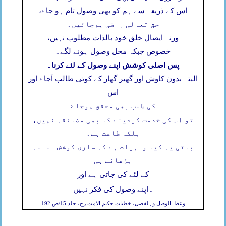
اس کے ذریعہ سے ہم کو بھی وصول تام ہو جاۓ،
حق تعالی راضی ہوجائیں۔
ورنہ ایصال خلق خود بالذات مطلوب نہیں،
خصوص جبکہ مخل وصول ہونے لگے۔
پس اصلی کوشش اپنے وصول کے لئے کرنا۔
البتہ بدون کاوش اور گھیر گھار کے کوئی طالب آجاۓ اور
اس
کی طلب بھی محقق ہوجاۓ
تو اس کی خدمت کردینے کا بھی مضائقہ نہیں،
بلکہ طاعت ہے۔
باقی یہ کیا واہیات ہے کہ ساری کوشش سلسلہ
بڑھانے ہی
کے لئے کی جاتی ہے اور
۔
اپنے وصول کی فکر نہیں
وعظ: الوصل وہلفصل، خطبات حکیم الامت رح، جلد 15/ص 192