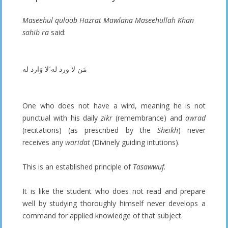
Maseehul quloob Hazrat Mawlana Maseehullah Khan
sahib ra
said:
مَن لا ورد له َلا وَارد له
One who does not have a wird, meaning he is not
punctual with his daily
zikr
(remembrance) and
awrad
(recitations) (as prescribed by the
Sheikh
) never
receives any
waridat
(Divinely guiding intutions).
This is an established principle of
Tasawwuf.
It is like the student who does not read and prepare
well by studying thoroughly himself never develops a
command for applied knowledge of that subject.