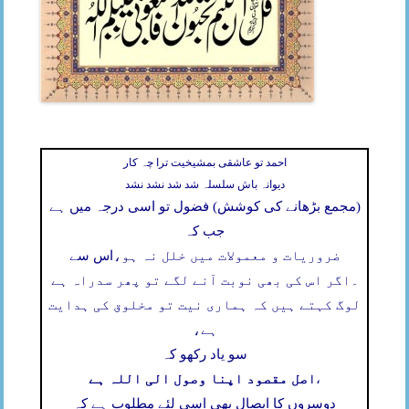
احمد تو عاشقی بمشیخیت ترا چہ کار
دیوانہ باش سلسلہ شد شد نشد نشد
(مجمع بڑھانے کی کوشش) فضول تو اسی درجہ میں ہے
جب کہ
ضروریات و معمولات میں خلل نہ ہو،
اس سے
۔
اگر اس کی بھی نوبت آنے لگے تو پھر سدراہ ہے
لوگ کہتے ہیں کہ ہماری نیت تو مخلوق کی ہدایت
ہے،
سو یاد رکھو کہ
اصل مقصود اپنا وصول الی اللہ ہے
،
دوسروں کا ایصال بھی اسی لئے مطلوب ہے کہ