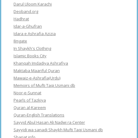
Darul Uloom Karachi
Deoband.org
Hadhrat
Idar-a-Ghufran
Idara e Ashrafia Azizia
Ilmgate
In Shaykh's Clothing
Islamic Books City
Khanqah Imdadiya Ashrafiya
Maktaba Maariful Quran
Mawaiz-e-Ashrafia(Urdu)
Memoirs of Mufti Taqi Usmani db
Noor-e-Sunnat
Pearls of Tazkiya
Quran al-Kareem
Quran-English Translations
Sayyid Abul Hasan Ali Nadwi ra Center
Sayyidi wa sanadi Shaykh Mufti Taqi Usmani db
Shariat info