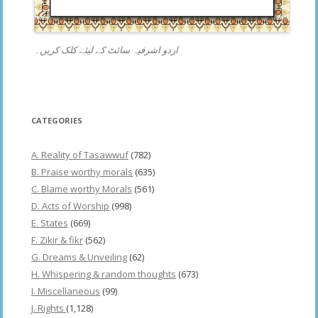
اردو اشرفیہ سائٹ کے لیئے کلک کریں۔
CATEGORIES
A. Reality of Tasawwuf
(782)
B. Praise worthy morals
(635)
C. Blame worthy Morals
(561)
D. Acts of Worship
(998)
E. States
(669)
F. Zikir & fikr
(562)
G. Dreams & Unveiling
(62)
H. Whispering & random thoughts
(673)
I. Miscellaneous
(99)
J. Rights
(1,128)