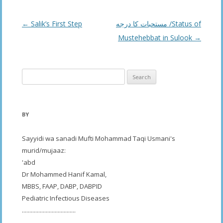
Post
←
Salik’s First Step
مستحبات كا درجه /Status of
navigation
Mustehebbat in Sulook
→
Search
for:
BY
Sayyidi wa sanadi Mufti Mohammad Taqi Usmani's
murid/mujaaz:
'abd
Dr Mohammed Hanif Kamal,
MBBS, FAAP, DABP, DABPID
Pediatric Infectious Diseases
....................................