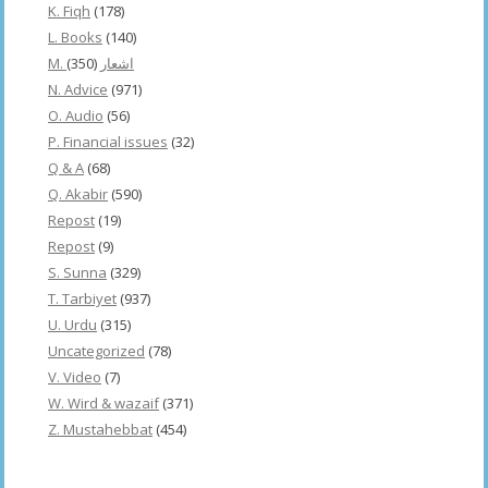
K. Fiqh
(178)
L. Books
(140)
(350)
M. اشعار
N. Advice
(971)
O. Audio
(56)
P. Financial issues
(32)
Q & A
(68)
Q. Akabir
(590)
Repost
(19)
Repost
(9)
S. Sunna
(329)
T. Tarbiyet
(937)
U. Urdu
(315)
Uncategorized
(78)
V. Video
(7)
W. Wird & wazaif
(371)
Z. Mustahebbat
(454)