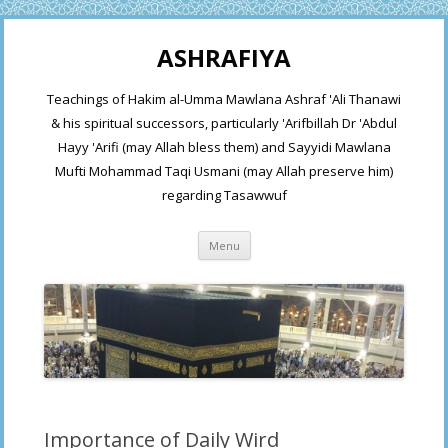
ASHRAFIYA
Teachings of Hakim al-Umma Mawlana Ashraf 'Ali Thanawi
& his spiritual successors, particularly 'Arifbillah Dr 'Abdul
Hayy 'Arifi (may Allah bless them) and Sayyidi Mawlana
Mufti Mohammad Taqi Usmani (may Allah preserve him)
regarding Tasawwuf
Skip
Menu
to
content
Importance of Daily Wird