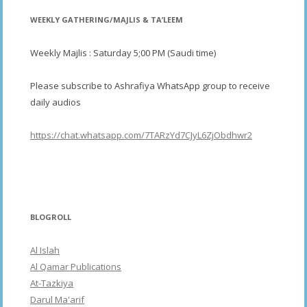
WEEKLY GATHERING/MAJLIS & TA’LEEM
Weekly Majlis : Saturday 5;00 PM (Saudi time)
Please subscribe to Ashrafiya WhatsApp group to receive
daily audios
https://chat.whatsapp.com/7TARzYd7CJyL6ZjObdhwr2
BLOGROLL
Al Islah
Al Qamar Publications
At-Tazkiya
Darul Ma'arif