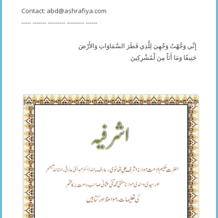
Contact:
abd@ashrafiya.com
----- ------- --------- --------- ------
إِنِّي وَجَّهْتُ وَجْهِيَ لِلَّذِي فَطَرَ السَّمَاوَاتِ وَالأَرْضَ
حَنِيفًا وَمَا أَنَاْ مِنَ لْمُشْرِكِينَ