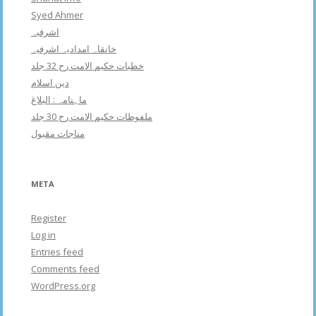
Syed Ahmer
اشرفبہ
خانقاہ امدادیہ اشرفیہ
خطبات حکیم الامت رح 32 جلد
دین اسلام
ماہنامہ : البلاغ
ملفوظات حکیم الامت رح 30 جلد
مناجات مقبول
META
Register
Log in
Entries feed
Comments feed
WordPress.org